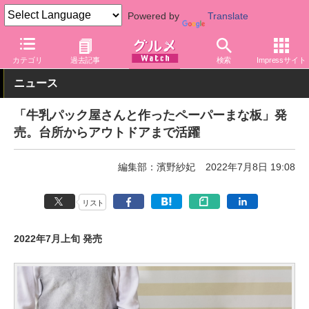
Powered by
Translate
グルメ Watch
関連商品
グッズ
カテゴリ
過去記事
検索
Impressサイト
ニュース
「牛乳パック屋さんと作ったペーパーまな板」発
売。台所からアウトドアまで活躍
編集部：濱野紗妃
2022年7月8日 19:08
リスト
2022年7月上旬 発売