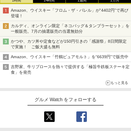
1時間
24時間
1週間
1カ月
Amazon、ウイスキー「フロム・ザ・バレル」が“4402円”で再び
登場！
カルディ、オンライン限定「ネコバッグ＆タンブラーセット」を
一般販売。7月の抽選販売の当選無効分
かつや、カツ丼や定食などが150円引きの「感謝祭」8日間限定
で実施！ ご飯大盛も無料
Amazon、ウイスキー「竹鶴ピュアモルト」を“6639円”で販売中
吉野家、牛リブロースを熱々で提供する「極旨牛鉄板ステーキ定
食」を発売
もっと見る
グルメ Watch をフォローする