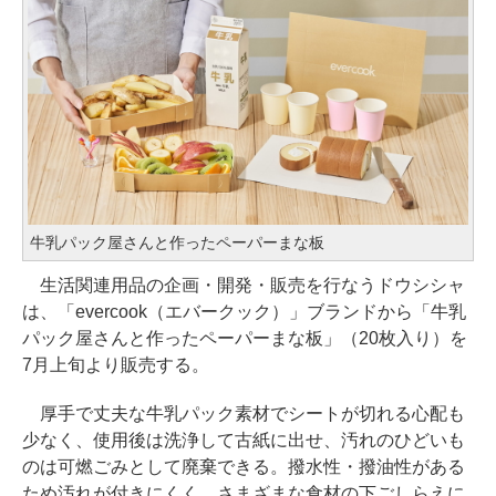
牛乳パック屋さんと作ったペーパーまな板
生活関連用品の企画・開発・販売を行なうドウシシャ
は、「evercook（エバークック）」ブランドから「牛乳
パック屋さんと作ったペーパーまな板」（20枚入り）を
7月上旬より販売する。
厚手で丈夫な牛乳パック素材でシートが切れる心配も
少なく、使用後は洗浄して古紙に出せ、汚れのひどいも
のは可燃ごみとして廃棄できる。撥水性・撥油性がある
ため汚れが付きにくく、さまざまな食材の下ごしらえに