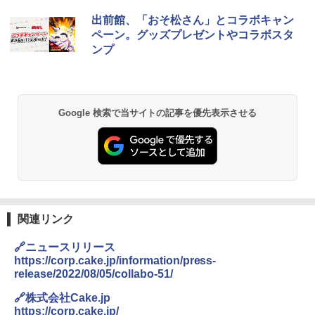
[山善] スチームオーブンレンジ 25L 一人
出前館、「おそ松さん」とコラボキャン
1
暮らし 二人暮らし フラットテーブル ス
ペーン。グッズプレゼントやコラボスタ
チーム調理 自動メニュー19種搭載 角皿
ンプ
付き ブラック MRK-F250TSV(B)
￥22,800
Google 検索で当サイトの記事を優先表示させる
シャープ 過熱水蒸気 オーブンレンジ 26
2
L コンベクション 2段調理 ホワイト RE-
SS26B-W
￥32,800
関連リンク
[山善] スチームオーブンレンジ 省エネ
3
高効率 15L 一人暮らし 二人暮らし スチ
🔗ニュースリリース
ーム調理 フラットテーブル トースト機
https://corp.cake.jp/information/press-
能 自動メニュー33種 簡単お手入れ ブラ
release/2022/08/05/collabo-51/
ック YRZ-WF150TV(B)
🔗株式会社Cake.jp
￥26,130
https://corp.cake.jp/