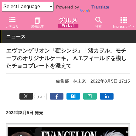
Powered by
Translate
グルメ Watch
サービス
通販
カテゴリ
過去記事
検索
Impressサイト
ニュース
エヴァンゲリオン「碇シンジ」「渚カヲル」モチ
ーフのオリジナルケーキ。 A.T.フィールドを模し
たチョコプレートを添えて
編集部：林未来
2022年8月5日 17:15
リスト
2022年8月5日 発売