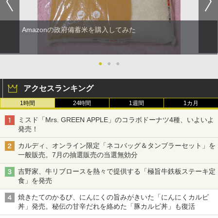
Amazonの政府備蓄米を購入してみた
●
●
●
アクセスランキング
1時間
24時間
1週間
1カ月
ミスド「Mrs. GREEN APPLE」のコラボドーナツ4種、いよいよ
発売！
カルディ、オンライン限定「ネコバッグ＆タンブラーセット」を
一般販売。7月の抽選販売の当選無効分
吉野家、牛リブロースを熱々で提供する「極旨牛鉄板ステーキ定
食」を発売
焼きたてのかるび、にんにくの旨みがきいた「にんにくカルビ
丼」発売。秘伝の甘辛だれを絡めた「豚カルビ丼」も復活