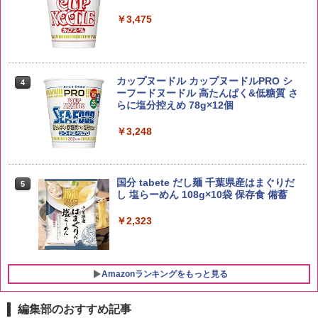
￥3,396
￥4,939
￥3,475
by Amazon 新潟県産 新潟のお米 無洗米
4
5kg
トリスウイスキー 4000ml サントリー 大
4
カップヌードル カップヌードルPRO シ
4
容量 4リットル
ーフードヌードル 高たんぱく&低糖質 さ
￥3,274
らに塩分控えめ 78g×12個
￥4,345
￥3,248
【在庫処分価格】ももたろう印 無洗米 5
5
kg 業務用 お米マイスターブレンド
サントリー シングルモルト ウイスキー
5
国分 tabete だし麺 千葉県産はまぐりだ
5
白州 Story of the Distillery 2026 化粧箱
し 塩らーめん 108g×10袋 保存食 備蓄
入 700ml
￥2,680
￥2,323
￥20,000
Amazonランキングをもっと見る
編集部のおすすめ記事