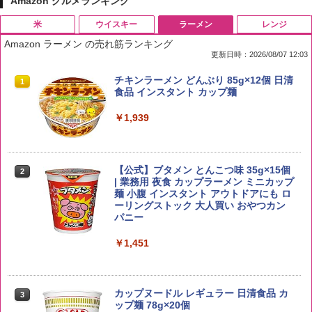
Amazon グルメランキング
米
ウイスキー
ラーメン
レンジ
Amazon ラーメン の売れ筋ランキング
更新日時：2026/08/07 12:03
by Amazon 国産ブレンド米 精米 5kg
ブラックニッカ ニッカ Nikka ウィスキ
チキンラーメン どんぶり 85g×12個 日清
1
1
1
ー4000ml ブラックニッカクリア ウヰス
食品 インスタント カップ麺
キー 【日本 アサヒ ウィスキー】 大容量
￥2,650
お得 4リットル
￥1,939
￥4,356
【公式】ブタメン とんこつ味 35g×15個
2
野沢農産 無洗米 青い流るる コシヒカリ
2
| 業務用 夜食 カップラーメン ミニカップ
5kg 長野県産 令和7年産
角瓶 2700ml サントリー ウイスキー ハ
麺 小腹 インスタント アウトドアにも ロ
2
イボール 大容量
ーリングストック 大人買い おやつカン
￥3,980
パニー
￥6,054
￥1,451
by Amazon あきたこまちブレンド 無洗
3
米 5kg
角ハイボール 350ml×24本 サントリー ウ
3
カップヌードル レギュラー 日清食品 カ
3
イスキー ハイボール 缶
ップ麺 78g×20個