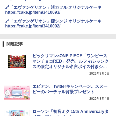
🔗「エヴァンゲリオン」渚カヲル オリジナルケーキ
https://cake.jp/item/3410093/
TOSHIBA(東芝) スチームオーブンレン
4
ジ 石窯ドーム ER-D80A(K) ブラック 25
🔗「エヴァンゲリオン」碇シンジ オリジナルケーキ
0℃ 1段調理 フラットテーブル 電子レン
https://cake.jp/item/3410092/
ジ 赤外線センサー ノンフライ調理 簡単
お手入れ 小型 新生活 一人暮らし 二人暮
らし ファミリー
関連記事
￥34,546
ビックリマン×ONE PIECE「ワンピース
マンチョコRED」発売。ルフィ/シャンク
シャープ ウォーターオーブン ヘルシオ
5
スの限定オリジナル名言ボイス付きシー
AX-XJ1-B ブラック 30L 2段調理 コンベ
ル
2022年8月5日
クション トースト機能
￥44,800
エビアン、Twitterキャンペーン。スヌー
ピーのバーチャル背景プレゼント
2022年8月4日
ローソン「初音ミク 15th Anniversaryタ