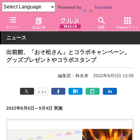
Powered by
Translate
グルメ Watch
サービス
デリバリー
カテゴリ
過去記事
検索
Impressサイト
ニュース
出前館、「おそ松さん」とコラボキャンペーン。
グッズプレゼントやコラボスタンプ
編集部：林未来
2022年8月5日 13:00
リスト
2022年8月6日～9月4日 実施