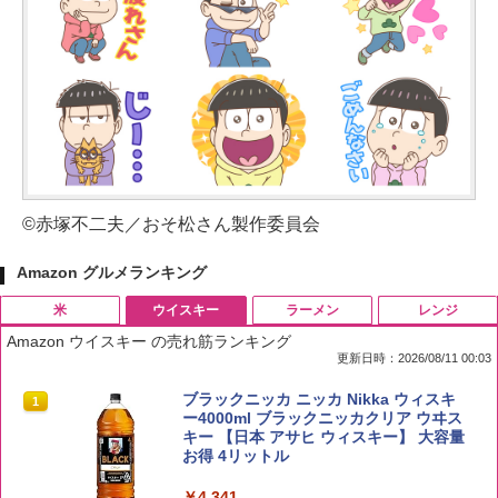
©赤塚不二夫／おそ松さん製作委員会
Amazon グルメランキング
米
ウイスキー
ラーメン
レンジ
Amazon ウイスキー の売れ筋ランキング
更新日時：2026/08/11 00:03
by Amazon 国産ブレンド米 精米 5kg
ブラックニッカ ニッカ Nikka ウィスキ
1
1
ー4000ml ブラックニッカクリア ウヰス
キー 【日本 アサヒ ウィスキー】 大容量
￥2,650
お得 4リットル
￥4,341