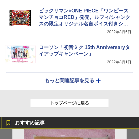
￥2,885
ビックリマン×ONE PIECE「ワンピース
シャープ ウォーターオーブン ヘルシオ
5
マンチョコRED」発売。ルフィ/シャンク
AX-XJ1-B ブラック 30L 2段調理 コンベ
スの限定オリジナル名言ボイス付きシー
クション トースト機能
ル
2022年8月5日
￥44,800
ローソン「初音ミク 15th Anniversaryタ
イアップキャンペーン」
2022年8月1日
もっと関連記事を見る
トップページに戻る
おすすめ記事