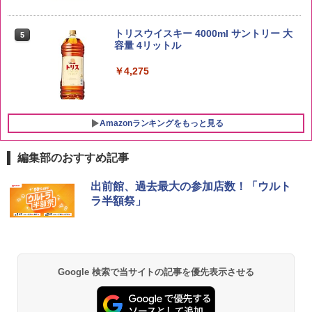
by Amazon 新潟県産 新潟のお米 無洗米
5
5kg
トリスウイスキー 4000ml サントリー 大
5
容量 4リットル
￥3,274
￥4,275
Amazonランキングをもっと見る
編集部のおすすめ記事
チキンラーメン どんぶり 85g×12個 日清
[山善] スチームオーブンレンジ 25L 一人
出前館、過去最大の参加店数！「ウルト
1
1
食品 インスタント カップ麺
暮らし 二人暮らし フラットテーブル ス
ラ半額祭」
チーム調理 自動メニュー19種搭載 角皿
付き ホワイト MRK-F250TSV(W)
￥1,939
￥20,990
Google 検索で当サイトの記事を優先表示させる
国分 tabete だし麺 千葉県産はまぐりだ
2
し 塩らーめん 108g×10袋 保存食 備蓄
シャープ 過熱水蒸気 オーブンレンジ 26
2
L コンベクション 2段調理 ホワイト RE-