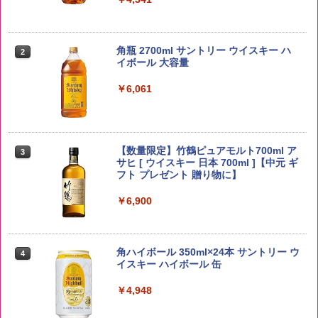
【在庫処分価格】ももたろう印 無洗米 5
2
kg 業務用 お米マイスターブレンド
角瓶 2700ml サントリー ウイスキー ハ
2
イボール 大容量
￥2,680
￥6,061
野沢農産 無洗米 青い流るる コシヒカリ
3
5kg 長野県産 令和7年産
【数量限定】竹鶴ピュアモルト700ml ア
3
サヒ [ ウイスキー 日本 700ml ]【中元 ギ
フト プレゼント 贈り物に】
￥3,980
￥6,900
by Amazon あきたこまちブレンド 無洗
4
米 5kg
角ハイボール 350ml×24本 サントリー ウ
4
イスキー ハイボール 缶
￥3,396
￥4,948