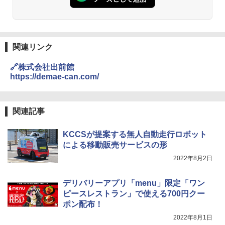
￥-
SS26B-W
￥32,800
【公式】ブタメン とんこつ味 35g×15個
3
関連リンク
| 業務用 夜食 カップラーメン ミニカップ
[山善] スチームオーブンレンジ 省エネ
麺 小腹 インスタント アウトドアにも ロ
3
🔗株式会社出前館
高効率 15L 一人暮らし 二人暮らし スチ
ーリングストック 大人買い おやつカン
https://demae-can.com/
ーム調理 フラットテーブル トースト機
パニー
能 自動メニュー33種 簡単お手入れ グレ
ー YRZ-WF150TV(H)
￥1,515
関連記事
￥26,800
カップヌードル カップヌードルPRO し
KCCSが提案する無人自動走行ロボット
4
ょうゆ 高たんぱく&低糖質 さらに塩分控
による移動販売サービスの形
TOSHIBA(東芝) スチームオーブンレン
えめ 75g×12個
4
ジ 石窯ドーム ER-D100A(H) アッシュグ
2022年8月2日
レージュ 250℃ 1段調理 フラットテーブ
￥2,885
ル 電子レンジ 赤外線センサー ノンフラ
デリバリーアプリ「menu」限定「ワン
イ調理 簡単お手入れ 小型 新生活 一人暮
らし 二人暮らし ファミリー
ピースレストラン」で使える700円クー
ポン配布！
カップヌードル カップヌードルPRO シ
5
￥40,037
ーフードヌードル 高たんぱく&低糖質 さ
2022年8月1日
らに塩分控えめ 78g×12個