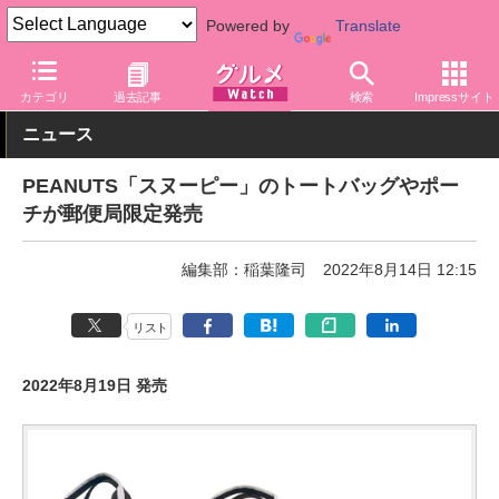
Powered by
Translate
グルメ Watch
関連商品
グッズ
カテゴリ
過去記事
検索
Impressサイト
ニュース
PEANUTS「スヌーピー」のトートバッグやポー
チが郵便局限定発売
編集部：稲葉隆司
2022年8月14日 12:15
リスト
2022年8月19日 発売