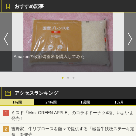
おすすめ記事
Amazonの政府備蓄米を購入してみた
●
●
●
アクセスランキング
1時間
24時間
1週間
1カ月
ミスド「Mrs. GREEN APPLE」のコラボドーナツ4種、いよいよ
発売！
吉野家、牛リブロースを熱々で提供する「極旨牛鉄板ステーキ定
食」を発売