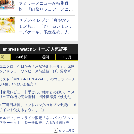
ァミリーメニューが特別価
スチーム調理 予熱対応
自動脱臭 消音モード
格・「肉祭りフェア」メニュ
【2年メーカー保証】
ーがテイクアウトに登場
ブラック CF-EA261-
セブン-イレブン「爽やかレ
BK
モンもこ」「かじるレモンチ
ーズケーキ」限定発売。人気
シリーズから夏限定の味わい
が登場
Impress Watchシリーズ 人気記事
時間
24時間
1週間
1カ月
ユニクロ、今日から「お盆特別セール」。涼感
シアサッカーワンピース待望値下げ、撥水ギア
ショーツは1990円に
ミスド「Mrs. GREEN APPLE」のコラボドーナ
ツ4種、いよいよ発売！
【家電レビュー】手ごわい雑草との戦い、コメ
リの草刈機で完全勝利 掃除機感覚で使えた
NTT島田社長、ソフトバンクのセブン出資に「d
ポイント使えるようにして」
カルディ、オンライン限定「ネコバッグ＆タン
ブラーセット」を一般販売。7月の抽選販売の
当選無効分
もっと見る