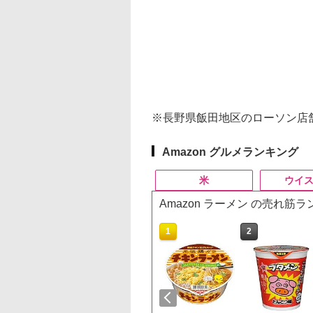
※長野県飯田地区のローソン店
Amazon グルメランキング
米
ウイ
Amazon ラーメン の売れ筋
10
10
10
1
1
1
2
2
2