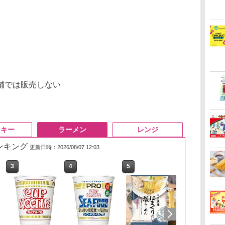
舗では販売しない
スキー
ラーメン
レンジ
ランキング
更新日時：2026/08/07 12:03
3
3
3
4
4
4
5
5
5
6
6
6