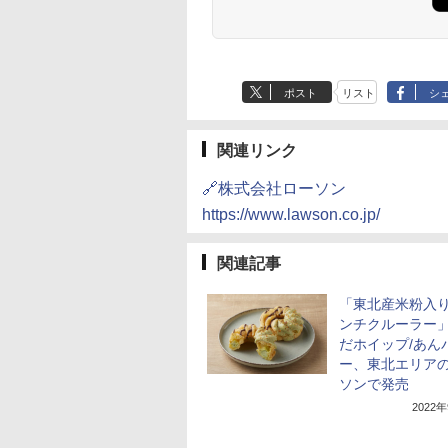
ポスト
リスト
シ
関連リンク
🔗株式会社ローソン
https://www.lawson.co.jp/
関連記事
「東北産米粉入
ンチクルーラー
だホイップ/あん
ー、東北エリア
ソンで発売
2022