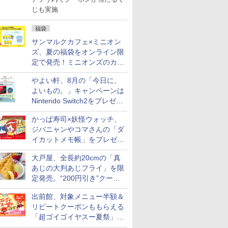
じも実施
福袋
サンマルクカフェ×ミニオン
ズ、夏の福袋をオンライン限
定で発売！ミニオンズのカッ
プと2500円相当のチケット
やよい軒、8月の「今日に、
付き
よいもの。」キャンペーンは
Nintendo Switch2をプレゼン
ト
かっぱ寿司×妖怪ウォッチ、
ジバニャンやコマさんの「ダ
イカットメモ帳」をプレゼン
ト
大戸屋、全長約20cmの「真
あじの大判あじフライ」を限
7
7
7
8
8
8
9
9
9
10
10
10
定発売。“200円引き”クーポ
ンも配信
出前館、対象メニュー半額＆
リピートクーポンももらえる
「超ゴイゴイヤスー夏祭」を
実施