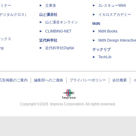
セミナー
立東舎
JレスキューWeb
 X（デジタルクロス）
山と溪谷社
イカロスアカデミー
山と溪谷オンライン
MdN
CLIMBING-NET
MdN Books
ブックス
近代科学社
MdN Design Interactiv
ing
近代科学社Digital
テックリブ
TechLib
広告掲載のご案内
編集部へのご連絡
プライバシーポリシー
会社概要
Copyright ©
2026
Impress Corporation. All rights reserved.