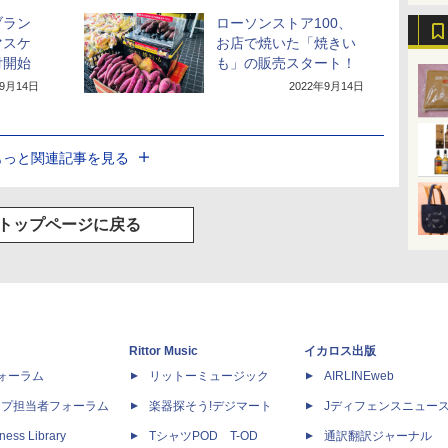
ブラン
ローソンストア100、
マスケ
お店で焼いた「焼きい
付開始
も」の販売スタート！
年9月14日
2022年9月14日
もっと関連記事を見る
トップページに戻る
Rittor Music
イカロス出版
dフォーラム
リットーミュージック
AIRLINEweb
ップ担当者フォーラム
楽器探そう!デジマート
Jディフェンスニュー
ness Library
TシャツPOD T-OD
通訳翻訳ジャーナル