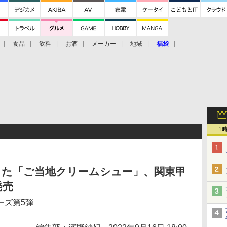
食品
飲料
お酒
メーカー
地域
福袋
1
した「ご当地クリームシュー」、関東甲
発売
ーズ第5弾