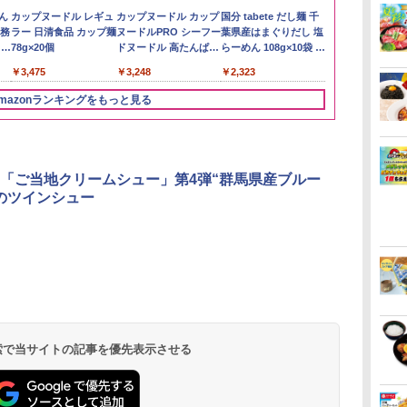
い流
リ
ん
by Amazon あきたこ
角ハイボール
カップヌードル レギュ
by Amazon 新潟県産
トリスウイスキー
カップヌードル カップ
【在庫処分価格】もも
サントリー シングルモ
国分 tabete だし麺 千
新潟ケンベイ
【数量限定】
マルちゃん 
 長
ボー
業務
まちブレンド 無洗米
350ml×24本 サントリ
ラー 日清食品 カップ麺
新潟のお米 無洗米 5kg
4000ml サントリー 大
ヌードルPRO シーフー
たろう印 無洗米 5kg
ルト ウイスキー 白州
葉県産はまぐりだし 塩
新潟県産にじ
ザ・バレル 
ZUBAAAN!
メン
5kg
ー ウイスキー ハイボー
78g×20個
容量 4リットル
ドヌードル 高たんぱく
業務用 お米マイスター
Story of the Distillery
らーめん 108g×10袋 保
き 5kg 令和
スキー500ml 
醤油豚骨 3食
￥3,274
イン
ル 缶
&低糖質 さらに塩分控
ブレンド
2026 化粧箱入 700ml
存食 備蓄
日本 500ml 
130g×3食
￥3,396
￥4,939
￥3,475
￥4,345
￥3,248
￥2,680
￥20,000
￥2,323
￥3,056
￥4,402
￥467
に
えめ 78g×12個
フト プレゼン
ク
に】
mazonランキングをもっと見る
パ
3
4
5
6
「ご当地クリームシュー」第4弾“群馬県産ブルー
のツインシュー
 オ
[山善] スチームオーブ
TOSHIBA(東芝) スチ
シャープ ウォーターオ
パナソニック
コン
ンレンジ 省エネ 高効率
ームオーブンレンジ 石
ーブン ヘルシオ AX-
レンジ スチー
ホ
15L 一人暮らし 二人暮
窯ドーム ER-D80A(K)
XJ1-B ブラック 30L 2
ロ 最高峰モデル
らし スチーム調理 フラ
ブラック 250℃ 1段調
段調理 コンベクション
段 おまかせグ
 検索で当サイトの記事を優先表示させる
￥26,130
￥34,546
￥44,800
￥118,000
ットテーブル トースト
理 フラットテーブル
トースト機能
細・64眼ス
機能 自動メニュー33種
電子レンジ 赤外線セン
サー 時短料理
簡単お手入れ ブラック
サー ノンフライ調理
携 ブラック N
YRZ-WF150TV(B)
簡単お手入れ 小型 新
UBS10D-K