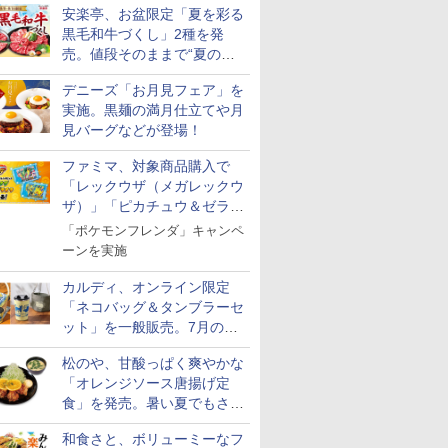
安楽亭、お盆限定「夏を彩る
【精米】
フロム・
マルちゃん
新潟県産新之助 無洗米
ティーチャーズ ハイラ
カップヌードル カップ
米 5kg 新潟県産 コシヒ
サントリー シングルモ
カップヌードル パクチ
フクテイライス【白
甲州韮崎 オリジナル
一蘭 ラーメン 博多細
by Amaz
グレングラ
日清麺職人 
黒毛和牛づくし」2種を発
のきらめ
モルトウイ
 横浜家系
5kg 令和7年産
ンドクリーム 4000ml
ヌードルPRO しょうゆ
カリ｜雪室保管・精米
ルト ウイスキー 山崎
ー香るトムヤムクンヌ
米】北東北産 お米 米
ブレンド ウイスキー 4
麺ストレート (5食)
あきたこま
ラリス 700
豆醤油使用
7年産
アサヒ [
パック
サントリー スコッチ ウ
高たんぱく&低糖質 さ
売。値段そのままで“夏の巻
したて｜白く輝き 粒感
Story of the Distillery
ードル [世界三大スー
あきたこまち 令和7年
リットル 日本 大容量
645g
5kg 令和
キー イギリ
とコク] 日
￥3,836
]【中元 ギ
イスキー 4リットル 大
らに塩分控えめ
しっかり 冷めてもおい
2026 化粧箱入 700ml
プ] 日清食品 カップ麺
産 (5kg)
4000ml 4L
米
プ麺 87g 
き野菜”付き
￥6,414
￥3,103
￥5,175
￥17,600
￥2,594
￥3,300
￥3,740
￥2,091
￥3,497
￥2,297
￥1,552
ト 贈り物
容量
75g×12個
しい お米 【やっぱり新
75g×12個
デニーズ「お月見フェア」を
潟のこしひかり】
実施。黒麺の満月仕立てや月
見バーグなどが登場！
ファミマ、対象商品購入で
「レックウザ（メガレックウ
7
8
9
10
ザ）」「ピカチュウ＆ゼラオ
ラ」のフレンダピックがもら
「ポケモンフレンダ」キャンペ
える！
ーンを実施
カルディ、オンライン限定
「ネコバッグ＆タンブラーセ
 オーブン
日立 過熱水蒸気 オーブ
コンフィー(COMFEE')
ER-D3000B-K(グラン
アイリスオ
ット」を一般販売。7月の抽
ム ビスト
ンレンジ ヘルシーシェ
スチームオーブンレン
ブラック) 石窯ドーム
ーム トー
選販売の当選無効分
 30L 2
フ 31L MRO-S8C W ホ
ジ 25L フラットテーブ
過熱水蒸気オーブンレ
ブントース
松のや、甘酸っぱく爽やかな
リル 高精
ワイト 重量センサー
ル 発酵・トースト機能
ンジ 30L
き 温度調節
「オレンジソース唐揚げ定
￥39,837
￥19,780
￥56,880
￥4,220
ピードセン
250℃1段式ワイドオー
オートメニュー23種 オ
イマー機能
食」を発売。暑い夏でもさっ
 スマホ連
ブン
ーブン～250℃ レンジ
BLSOT-0
ぱり！
E-
~1000W高出力 全国対
ク
和食さと、ボリューミーなフ
応 ヘルツフリー カップ