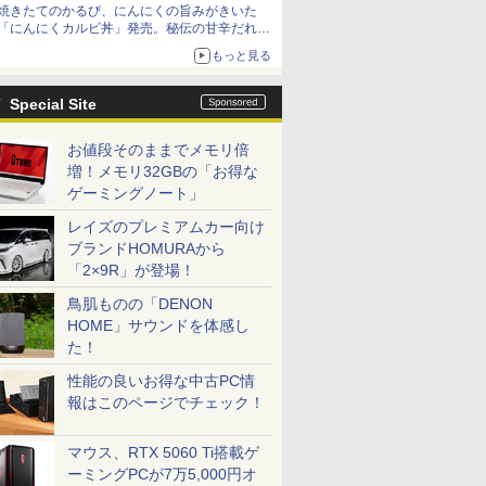
焼きたてのかるび、にんにくの旨みがきいた
「にんにくカルビ丼」発売。秘伝の甘辛だれを
絡めた「豚カルビ丼」も復活
もっと見る
Special Site
お値段そのままでメモリ倍
増！メモリ32GBの「お得な
ゲーミングノート」
レイズのプレミアムカー向け
ブランドHOMURAから
「2×9R」が登場！
鳥肌ものの「DENON
HOME」サウンドを体感し
た！
性能の良いお得な中古PC情
報はこのページでチェック！
マウス、RTX 5060 Ti搭載ゲ
ーミングPCが7万5,000円オ