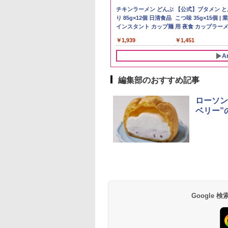
テイライス【白
韮崎 オリジナル
 ラーメン 博多細
by Amazon 秋田県産
グレングラント アルボ
日清麺職人 醤油 [丸大
by Amazon 国産ブレ
ブラックニッカ ニッカ
チキンラーメン どんぶ
野沢農産 無洗米 青
角瓶 2700ml サント
【公式】ブタメン と
北東北産 お米 米
ンド ウイスキー 4
トレート (5食)
あきたこまち 無洗米
ラリス 700ml [ ウイス
豆醤油使用 豊かな旨味
ンド米 精米 5kg
Nikka ウィスキー
り 85g×12個 日清食品
るる コシヒカリ 5kg
ー ウイスキー ハイ
こつ味 35g×15個 | 
たこまち 令和7年
トル 日本 大容量
g
5kg 令和7年産 産地精
キー イギリス ]
とコク] 日清食品 カッ
4000ml ブラックニッ
インスタント カップ麺
野県産 令和7年産
ル 大容量
用 夜食 カップラー
￥2,650
5kg)
0ml 4L
米
プ麺 87g ×12個
カクリア ウヰスキー
ミニカップ麺 小腹 
300
740
091
￥3,497
￥2,297
￥1,552
￥4,356
￥1,939
￥3,980
￥6,054
￥1,451
【日本 アサヒ ウィスキ
スタント アウトドア
ー】 大容量 お得 4リッ
も ローリングストッ
A
トル
大人買い おやつカン
ニー
編集部のおすすめ記事
10
1
2
ローソン
ベリー”
D3000B-K(グラン
アイリスオーヤマ スチ
[山善] スチームオーブ
シャープ 過熱水蒸気
ック) 石窯ドーム
ーム トースター オー
ンレンジ 25L 一人暮ら
ーブンレンジ 26L 
水蒸気オーブンレ
ブントースター 2枚焼
し 二人暮らし フラット
ベクション 2段調理 
30L
き 温度調節 トレー タ
テーブル スチーム調理
ワイト RE-SS26B-W
Google
,880
￥4,220
￥22,800
￥32,800
イマー機能付 横型
自動メニュー19種搭載
BLSOT-011-B ブラッ
角皿付き ブラック
ク
MRK-F250TSV(B)