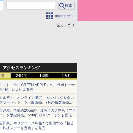
Impress サイト
全カテゴリ
アクセスランキング
時間
24時間
1週間
1カ月
ミスド「Mrs. GREEN APPLE」のコラボドーナ
ツ4種、いよいよ発売！
カルディ、オンライン限定「ネコバッグ＆タン
ブラーセット」を一般販売。7月の抽選販売の
当選無効分
大戸屋、全長約20cmの「真あじの大判あじフラ
イ」を限定発売。“200円引き”クーポンも配信
吉野家、牛リブロースを熱々で提供する「極旨
牛鉄板ステーキ定食」を発売