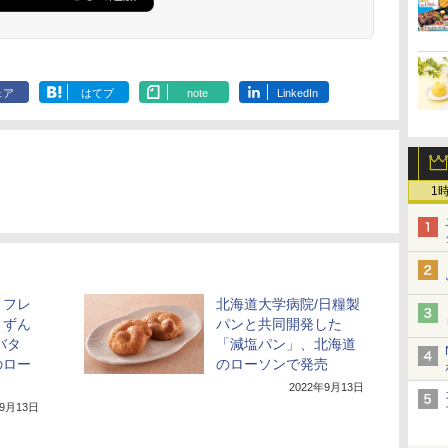
生活 一人暮らし 二人
暮らし ファミリー
ェア
はてブ
note
LinkedIn
1
りフレ
北海道大学病院/日糧製
」ずん
パンと共同開発した
バタ
「減塩パン」、北海道
のロー
のローソンで発売
2022年9月13日
年9月13日