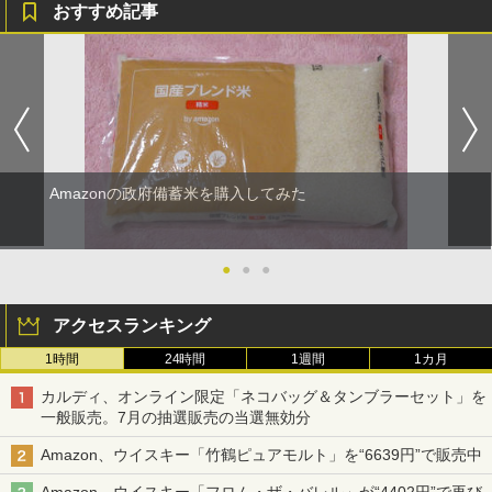
おすすめ記事
Amazonの政府備蓄米を購入してみた
●
●
●
アクセスランキング
1時間
24時間
1週間
1カ月
カルディ、オンライン限定「ネコバッグ＆タンブラーセット」を
一般販売。7月の抽選販売の当選無効分
Amazon、ウイスキー「竹鶴ピュアモルト」を“6639円”で販売中
Amazon、ウイスキー「フロム・ザ・バレル」が“4402円”で再び