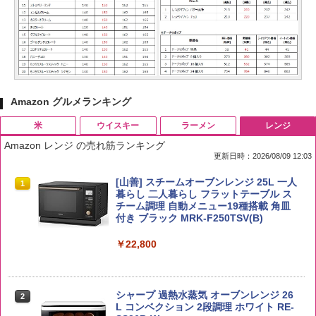
Amazon グルメランキング
米
ウイスキー
ラーメン
レンジ
Amazon レンジ の売れ筋ランキング
更新日時：2026/08/09 12:03
by Amazon 国産ブレンド米 精米 5kg
ブラックニッカ ニッカ Nikka ウィスキ
チキンラーメン どんぶり 85g×12個 日清
[山善] スチームオーブンレンジ 25L 一人
1
1
1
1
ー4000ml ブラックニッカクリア ウヰス
食品 インスタント カップ麺
暮らし 二人暮らし フラットテーブル ス
キー 【日本 アサヒ ウィスキー】 大容量
チーム調理 自動メニュー19種搭載 角皿
￥2,650
お得 4リットル
付き ブラック MRK-F250TSV(B)
￥1,939
￥4,327
￥22,800
【公式】ブタメン とんこつ味 35g×15個
2
新潟ケンベイ【精米】新潟県産にじのき
2
| 業務用 夜食 カップラーメン ミニカップ
らめき 5kg 令和7年産
角瓶 2700ml サントリー ウイスキー ハ
シャープ 過熱水蒸気 オーブンレンジ 26
麺 小腹 インスタント アウトドアにも ロ
2
2
イボール 大容量
L コンベクション 2段調理 ホワイト RE-
ーリングストック 大人買い おやつカン