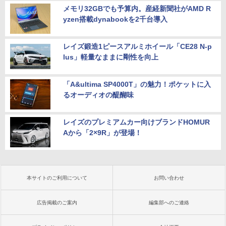
メモリ32GBでも予算内。産経新聞社がAMD R
yzen搭載dynabookを2千台導入
レイズ鍛造1ピースアルミホイール「CE28 N-p
lus」軽量なままに剛性を向上
「A&ultima SP4000T」の魅力！ポケットに入
るオーディオの醍醐味
レイズのプレミアムカー向けブランドHOMUR
Aから「2×9R」が登場！
本サイトのご利用について
お問い合わせ
広告掲載のご案内
編集部へのご連絡