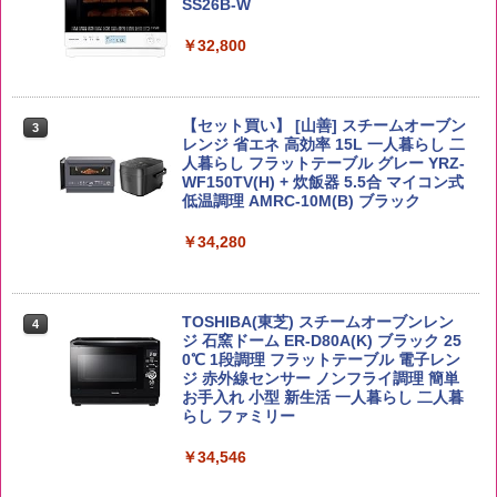
SS26B-W
￥5,809
パニー
￥6,055
￥32,800
￥1,288
by Amazon あきたこまちブレンド 無洗
3
米 5kg
角ハイボール 350ml×24本 サントリー ウ
【セット買い】 [山善] スチームオーブン
3
カップヌードル カップヌードルPRO シ
3
3
イスキー ハイボール 缶
レンジ 省エネ 高効率 15L 一人暮らし 二
ーフードヌードル 高たんぱく&低糖質 さ
￥3,396
人暮らし フラットテーブル グレー YRZ-
らに塩分控えめ 78g×12個
WF150TV(H) + 炊飯器 5.5合 マイコン式
￥4,927
低温調理 AMRC-10M(B) ブラック
￥2,698
￥34,280
野沢農産 無洗米 青い流るる コシヒカリ
4
5kg 長野県産 令和7年産
【数量限定】竹鶴ピュアモルト700ml ア
4
国分 tabete だし麺 千葉県産はまぐりだ
4
サヒ [ ウイスキー 日本 700ml ]【中元 ギ
し 塩らーめん 108g×10袋 保存食 備蓄
フト プレゼント 贈り物に】
￥3,980
TOSHIBA(東芝) スチームオーブンレン
4
ジ 石窯ドーム ER-D80A(K) ブラック 25
￥2,323
￥6,783
0℃ 1段調理 フラットテーブル 電子レン
ジ 赤外線センサー ノンフライ調理 簡単
お手入れ 小型 新生活 一人暮らし 二人暮
【在庫処分価格】ももたろう印 無洗米 5
らし ファミリー
5
kg 業務用 お米マイスターブレンド
サントリー シングルモルト ウイスキー
5
マルちゃん マルちゃんZUBAAAN! 横浜
5
白州 Story of the Distillery 2026 化粧箱
￥34,546
家系醤油豚骨 3食パック 130g×3食
￥2,680
入 700ml