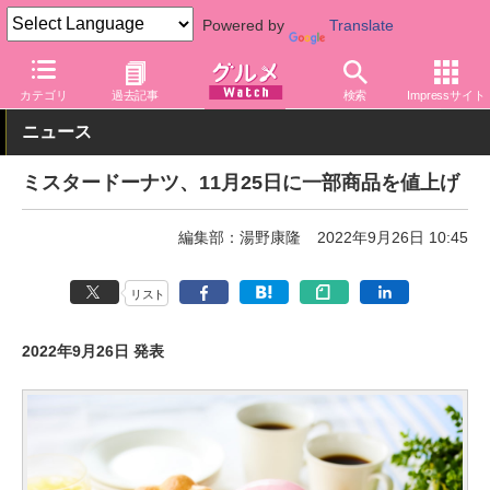
Powered by
Translate
グルメ Watch
店舗
ファストフード
ミスタードーナツ
カテゴリ
過去記事
検索
Impressサイト
ニュース
ミスタードーナツ、11月25日に一部商品を値上げ
編集部：湯野康隆
2022年9月26日 10:45
リスト
2022年9月26日 発表