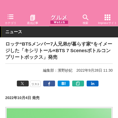
グルメ Watch
菓子・スイーツ
あめ・ガム・グミ
カテゴリ
過去記事
検索
Impressサイト
ニュース
ロッテ“BTSメンバー7人兄弟が暮らす家”をイメー
ジした「キシリトール×BTS 7 Scenesボトルコン
プリートボックス」発売
編集部：濱野紗妃
2022年9月28日 11:30
リスト
2022年10月4日 発売