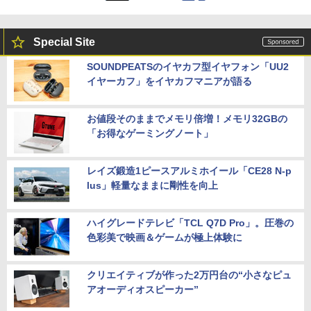
Special Site
SOUNDPEATSのイヤカフ型イヤフォン「UU2
イヤーカフ」をイヤカフマニアが語る
お値段そのままでメモリ倍増！メモリ32GBの
「お得なゲーミングノート」
レイズ鍛造1ピースアルミホイール「CE28 N-p
lus」軽量なままに剛性を向上
ハイグレードテレビ「TCL Q7D Pro」。圧巻の
色彩美で映画＆ゲームが極上体験に
クリエイティブが作った2万円台の“小さなピュ
アオーディオスピーカー”