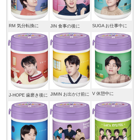
SUGA お仕事中に
RM 気分転換に
JIN 食事の後に
V 休憩中に
JIMIN お出かけ前に
J-HOPE 歯磨き後に