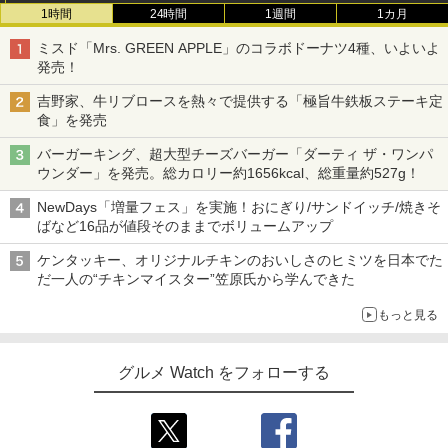
1時間
24時間
1週間
1カ月
ミスド「Mrs. GREEN APPLE」のコラボドーナツ4種、いよいよ
発売！
吉野家、牛リブロースを熱々で提供する「極旨牛鉄板ステーキ定
食」を発売
バーガーキング、超大型チーズバーガー「ダーティ ザ・ワンパ
ウンダー」を発売。総カロリー約1656kcal、総重量約527g！
NewDays「増量フェス」を実施！おにぎり/サンドイッチ/焼きそ
ばなど16品が値段そのままでボリュームアップ
ケンタッキー、オリジナルチキンのおいしさのヒミツを日本でた
だ一人の“チキンマイスター”笠原氏から学んできた
もっと見る
グルメ Watch をフォローする