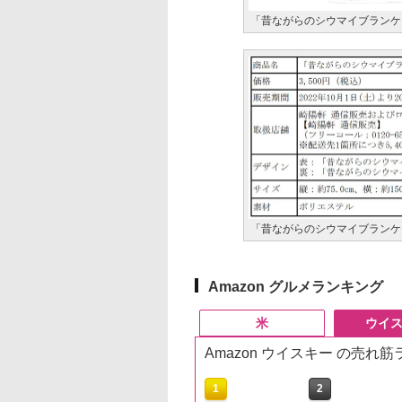
「昔ながらのシウマイブランケ
「昔ながらのシウマイブランケ
Amazon グルメランキング
米
ウイ
Amazon ウイスキー の売れ
10
10
1
1
2
2