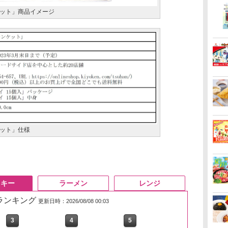
ット」商品イメージ
ット」仕様
スキー
ラーメン
レンジ
筋ランキング
更新日時：2026/08/08 00:03
3
3
4
4
5
5
6
6