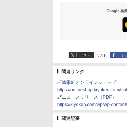
ル [世界三大スー
水蒸気オーブンレ
個アソート
ンジ 26L
インスタント カップ麺
し 二人暮らし フラット
用 夜食 カップラー
調理 ブラック RE-
 日清食品 カップ麺
30L
テーブル スチーム調理
ミニカップ麺 小腹 
WF232-B シンプル
Google
594
,800
￥2,280
￥27,045
￥1,939
￥22,800
￥1,288
￥29,480
×12個
自動メニュー19種搭載
スタント アウトドア
コンパクト 一人暮ら
角皿付き ブラック
も ローリングストッ
二人暮らし らくチン
MRK-F250TSV(B)
大人買い おやつカン
（絶対湿度）センサ
ニー
ノンフライ調理 トー
ト スチームあたため
イドフラット庫内 簡
お手入れ
ポスト
リスト
シ
関連リンク
🔗崎陽軒オンラインショップ
https://onlineshop.kiyoken.com/tsu
🔗ニュースリリース（PDF）
https://kiyoken.com/wp/wp-conten
関連記事