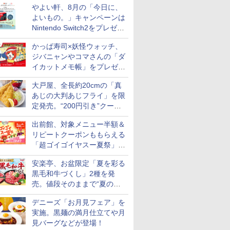
やよい軒、8月の「今日に、
付き
よいもの。」キャンペーンは
Nintendo Switch2をプレゼン
ト
かっぱ寿司×妖怪ウォッチ、
ジバニャンやコマさんの「ダ
イカットメモ帳」をプレゼン
ト
大戸屋、全長約20cmの「真
あじの大判あじフライ」を限
定発売。“200円引き”クーポ
ンも配信
出前館、対象メニュー半額＆
リピートクーポンももらえる
「超ゴイゴイヤスー夏祭」を
実施
安楽亭、お盆限定「夏を彩る
黒毛和牛づくし」2種を発
売。値段そのままで“夏の巻
き野菜”付き
デニーズ「お月見フェア」を
実施。黒麺の満月仕立てや月
7
7
見バーグなどが登場！
8
8
9
9
10
10