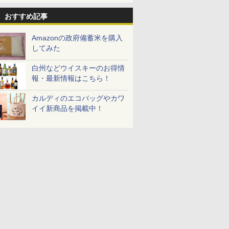
パック
 おまかせグ
78g×20個
MRO-S8C K ブラック
とコク] 日清食品 カッ
ジ 25L フラットテーブ
ードル [世界三大スー
過熱水蒸気オーブンレ
個アソート
ンジ 26L
64眼スピ
保証1年 お手入れ簡単
プ麺 87g ×12個
ル 発酵・トースト機能
プ] 日清食品 カップ麺
ンジ 30L
おすすめ記事
￥3,475
￥39,439
￥1,552
￥19,780
￥2,594
￥49,800
￥2,280
￥27,045
 ブラック
重量センサー 250℃1段
オートメニュー23種 オ
75g×12個
式ワイドオーブン ヘル
ーブン～250℃ レンジ
Amazonの政府備蓄米を購入
シーシェフ
~1000W高出力 全国対
してみた
応 ヘルツフリー カップ
スチーム調理 予熱対応
自動脱臭 消音モード
白州などウイスキーのお得情
【2年メーカー保証】
報・最新情報はこちら！
ブラック CF-EA261-
BK
カルディのエコバッグやカワ
イイ新商品を掲載中！