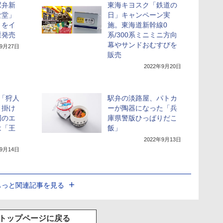
駅弁新
東海キヨスク「鉄道の
食堂」
日」キャンペーン実
」をイ
施。東海道新幹線0
重発売
系/300系ミニミニ方向
幕やサンドおむすびを
年9月27日
販売
2022年9月20日
「狩人
駅弁の淡路屋、パトカ
。掛け
ーが陶器になった「兵
国のエ
庫県警版ひっぱりだこ
は「王
飯」
2022年9月13日
年9月14日
もっと関連記事を見る
トップページに戻る