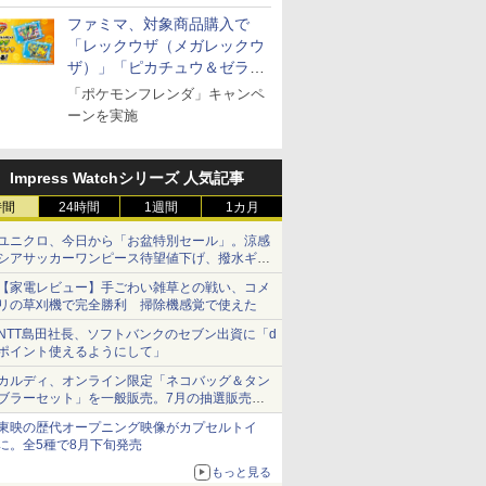
ファミマ、対象商品購入で
「レックウザ（メガレックウ
ザ）」「ピカチュウ＆ゼラオ
ラ」のフレンダピックがもら
「ポケモンフレンダ」キャンペ
える！
ーンを実施
ス【白
シングルモ
新潟県産新之助 無洗米
甲州韮崎 オリジナル ブ
新潟県産コシヒカリ (5
ティーチャーズ ハイラ
新潟ケンベイ【精米】
ジムビーム 4000ml サ
新米予約 
ブラックニ
お米 米
ー 白州
5kg 令和7年産
レンド ウイスキー 4リ
㎏) 精米 令和7年産 お
ンドクリーム 4000ml
新潟県産にじのきらめ
ントリー バーボン ウ
【家計お助
キー4000
令和7年
istillery
ットル 日本 大容量
米のたかさか
サントリー スコッチ ウ
き 5kg 令和7年産
イスキー アメリカ合衆
10kg 令
ニッカ リ
Impress Watchシリーズ 人気記事
￥3,261
700ml
4000ml 4L
イスキー 4リットル 大
国 大容量 4リットル
産 あきた
【ウイスキ
￥3,725
￥3,893
￥6,395
￥3,056
￥6,177
￥5,780
￥6,359
容量
米 単一原料
時間
24時間
1週間
1カ月
米 (5kg×2
ユニクロ、今日から「お盆特別セール」。涼感
シアサッカーワンピース待望値下げ、撥水ギア
ショーツは1990円に
【家電レビュー】手ごわい雑草との戦い、コメ
リの草刈機で完全勝利 掃除機感覚で使えた
7
7
8
8
9
9
10
10
NTT島田社長、ソフトバンクのセブン出資に「d
ポイント使えるようにして」
カルディ、オンライン限定「ネコバッグ＆タン
ブラーセット」を一般販売。7月の抽選販売の
当選無効分
東映の歴代オープニング映像がカプセルトイ
に。全5種で8月下旬発売
マルちゃん
 オーブン
カップヌードル レギュ
日立 過熱水蒸気 オーブ
日清麺職人 醤油 [丸大
コンフィー(COMFEE')
カップヌードル パクチ
ER-D3000B-K(グラン
人気 カップ
ER-D70B
もっと見る
 横浜家系
ム ビスト
ラー 日清食品 カップ麺
ンレンジ 大容量 31L
豆醤油使用 豊かな旨味
スチームオーブンレン
ー香るトムヤムクンヌ
ブラック) 石窯ドーム
詰め合わせ 
石窯ドーム