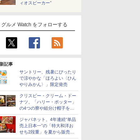
ィオスピーカー”
グルメ Watch をフォローする
新記事
サントリー、残暑にぴったり
で涼やかな「ほろよい〈ひん
やりみかん〉」限定発売
クリスピー・クリーム・ドー
ナツ、「ハリー・ポッター」
の4つの寮や組分け帽子をイ
メージしたドーナツなど発売
ジャパネット、4年連続“単品
売上日本一”の「特大和洋お
せち2段重」を夏から販売。
73品・年越しそば付き