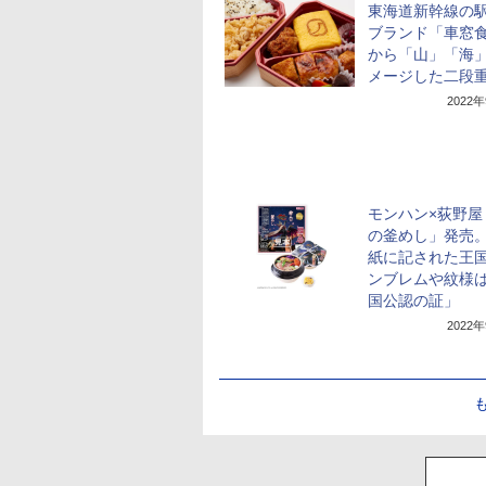
東海道新幹線の
ブランド「車窓
から「山」「海
メージした二段
2022
モンハン×荻野屋
の釜めし」発売
紙に記された王
ンブレムや紋様
国公認の証」
2022