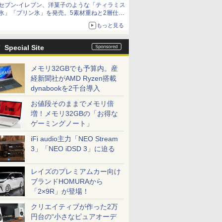
セブン-イレブン、洋菓子のような「ティラミス
氷」「プリン氷」を発売。5素材重ねと2層仕立
ての濃厚な味わい
もっと見る
Special Site
メモリ32GBでも予算内。産
経新聞社がAMD Ryzen搭載
dynabookを2千台導入
お値段そのままでメモリ倍
増！メモリ32GBの「お得な
ゲーミングノート」
iFi audio主力「NEO Stream
3」「NEO iDSD 3」に迫る
レイズのプレミアムカー向け
ブランドHOMURAから
「2×9R」が登場！
クリエイティブが作った2万
円台の“小さなピュアオーデ