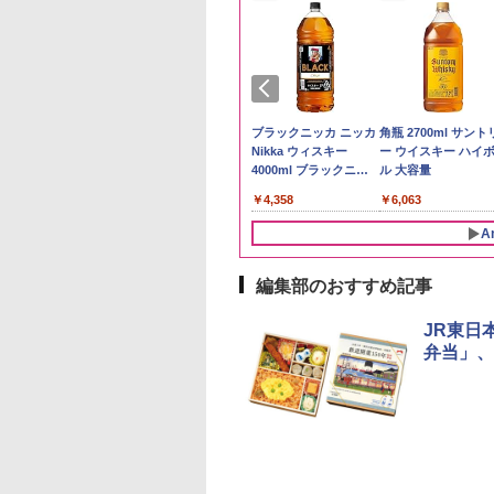
ケンベイ【精米】
ビーム 4000ml サ
新米予約 令和8年産
ブラックニッカ ウイス
by Amazon 国産ブレ
ブラックニッカ ニッカ
野沢農産 無洗米 青
角瓶 2700ml サント
県産にじのきらめ
リー バーボン ウ
【家計お助け米】米
キー4000ml ブラック
ンド米 精米 5kg
Nikka ウィスキー
るる コシヒカリ 5kg
ー ウイスキー ハイ
5kg 令和7年産
キー アメリカ合衆
10kg 令和8年産 秋田県
ニッカ リッチブレンド
4000ml ブラックニッ
野県産 令和7年産
ル 大容量
￥2,650
大容量 4リットル
産 あきたこまち 厳選
【ウイスキー 日本】
カクリア ウヰスキー
056
177
￥5,780
￥6,359
￥4,358
￥3,980
￥6,063
米 単一原料米100％ 白
【日本 アサヒ ウィスキ
米 (5kg×2袋)
ー】 大容量 お得 4リッ
A
トル
編集部のおすすめ記事
10
10
1
1
2
2
JR東日
弁当」、
プヌードル パクチ
D3000B-K(グラン
人気 カップ麺 12種類
ER-D70B-W ホワイト
チキンラーメン どんぶ
[山善] スチームオーブ
【公式】ブタメン と
シャープ 過熱水蒸気
るトムヤムクンヌ
ック) 石窯ドーム
詰め合わせ セット 12
石窯ドーム オーブンレ
り 85g×12個 日清食品
ンレンジ 25L 一人暮ら
こつ味 35g×15個 | 
ーブンレンジ 23L 1