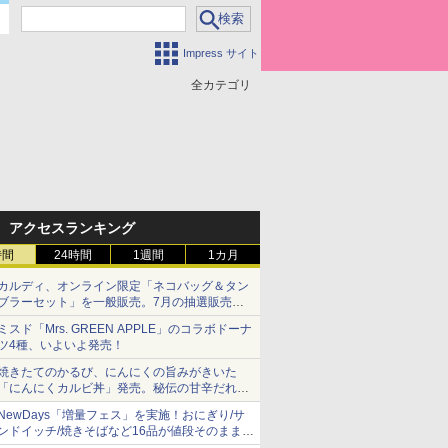
Impress サイト
全カテゴリ
アクセスランキング
時間
24時間
1週間
1カ月
カルディ、オンライン限定「ネコバッグ＆タン
ブラーセット」を一般販売。7月の抽選販売の
当選無効分
ミスド「Mrs. GREEN APPLE」のコラボドーナ
ツ4種、いよいよ発売！
焼きたてのかるび、にんにくの旨みがきいた
「にんにくカルビ丼」発売。秘伝の甘辛だれを
絡めた「豚カルビ丼」も復活
NewDays「増量フェス」を実施！おにぎり/サ
ンドイッチ/焼きそばなど16品が値段そのままで
ボリュームアップ