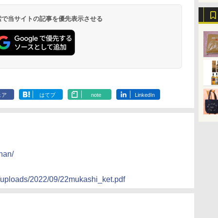
メン
ドヌードル 高たんぱく
15L 一人暮らし 二人暮
らーめん 108g×10袋 保
窯ドーム ER-D80A(K)
高たんぱく&低糖質 さ
XJ1-B ブラック 30L 2
醤油豚骨 3食
ロ 30L 2段
イン
操作
&低糖質 さらに塩分控
らし スチーム調理 フラ
存食 備蓄
ブラック 250℃ 1段調
らに塩分控えめ
段調理 コンベクション
130g×3食
リル 高精細・
 検索で当サイトの記事を優先表示させる
￥2,880
￥26,130
￥2,323
￥34,546
￥3,103
￥44,800
￥341
￥91,000
に
し
えめ 78g×12個
ットテーブル トースト
理 フラットテーブル
75g×12個
トースト機能
ードセンサー
ク
!
機能 自動メニュー33種
電子レンジ 赤外線セン
NE-BS9D-K
パ
ー
簡単お手入れ ブラック
サー ノンフライ調理
ス
YRZ-WF150TV(B)
簡単お手入れ 小型 新
 ワ
生活 一人暮らし 二人
単
暮らし ファミリー
ェア
はてブ
note
LinkedIn
han/
t/uploads/2022/09/22mukashi_ket.pdf