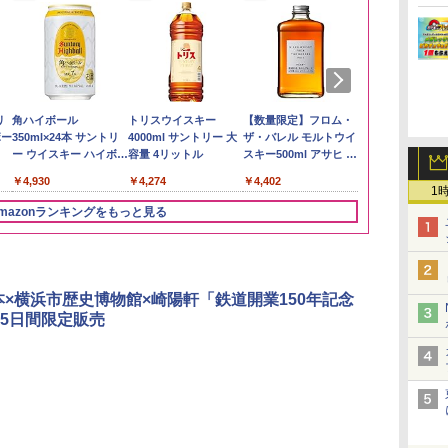
い流
リ
【在庫処分価格】もも
角ハイボール
by Amazon 新潟県産
トリスウイスキー
by Amazon あきたこ
【数量限定】フロム・
フクテイライ
サントリー 
 長
ボー
たろう印 無洗米 5kg 業
350ml×24本 サントリ
新潟のお米 無洗米 5kg
4000ml サントリー 大
まちブレンド 無洗米
ザ・バレル モルトウイ
米】北東北産 
ルト ウイスキ
務用 お米マイスターブ
ー ウイスキー ハイボー
容量 4リットル
5kg
スキー500ml アサヒ [
あきたこまち 
Story of the D
￥3,274
レンド
ル 缶
日本 500ml ]【中元 ギ
産 (5kg)
2026 化粧箱入 
￥2,680
￥4,930
￥4,274
￥3,396
￥4,402
￥3,300
￥19,860
フト プレゼント 贈り
1
物に】
mazonランキングをもっと見る
3
3
4
4
5
5
6
6
本×横浜市歴史博物館×崎陽軒「鉄道開業150年記念
5日間限定販売
ん
 オ
カップヌードル カップ
[山善] スチームオーブ
国分 tabete だし麺 千
TOSHIBA(東芝) スチ
カップヌードル カップ
シャープ ウォーターオ
マルちゃん 
パナソニック
業務
段
ヌードルPRO シーフー
ンレンジ 省エネ 高効率
葉県産はまぐりだし 塩
ームオーブンレンジ 石
ヌードルPRO しょうゆ
ーブン ヘルシオ AX-
ZUBAAAN!
レンジ スチー