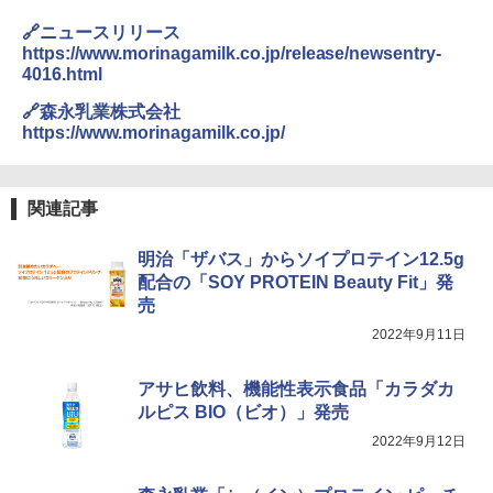
| 業務用 夜食 カップラーメン ミニカップ
麺 小腹 インスタント アウトドアにも ロ
🔗ニュースリリース
ーリングストック 大人買い おやつカン
https://www.morinagamilk.co.jp/release/newsentry-
パニー
4016.html
[山善] スチームオーブンレンジ 省エネ
3
高効率 15L 一人暮らし 二人暮らし スチ
￥1,288
🔗森永乳業株式会社
ーム調理 フラットテーブル トースト機
能 自動メニュー33種 簡単お手入れ ブラ
https://www.morinagamilk.co.jp/
ック YRZ-WF150TV(B)
カップヌードル カップヌードルPRO シ
4
￥26,800
ーフードヌードル 高たんぱく&低糖質 さ
関連記事
らに塩分控えめ 78g×12個
￥2,989
明治「ザバス」からソイプロテイン12.5g
TOSHIBA(東芝) スチームオーブンレン
4
配合の「SOY PROTEIN Beauty Fit」発
ジ 石窯ドーム ER-D80A(K) ブラック 25
売
0℃ 1段調理 フラットテーブル 電子レン
ジ 赤外線センサー ノンフライ調理 簡単
マルちゃん マルちゃんZUBAAAN! 横浜
2022年9月11日
5
お手入れ 小型 新生活 一人暮らし 二人暮
家系醤油豚骨 3食パック 130g×3食
らし ファミリー
アサヒ飲料、機能性表示食品「カラダカ
￥467
￥34,546
ルピス BIO（ビオ）」発売
2022年9月12日
シャープ ウォーターオーブン ヘルシオ
5