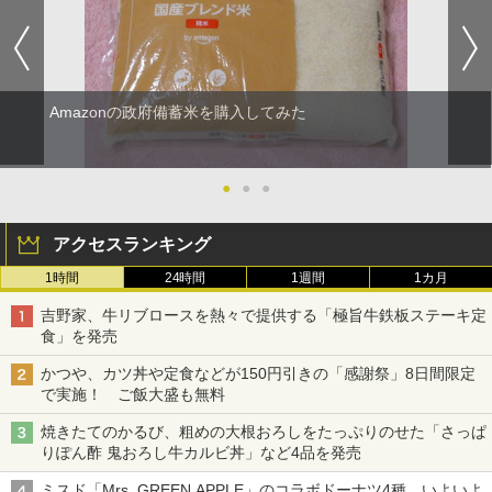
Amazonの政府備蓄米を購入してみた
●
●
●
アクセスランキング
1時間
24時間
1週間
1カ月
吉野家、牛リブロースを熱々で提供する「極旨牛鉄板ステーキ定
食」を発売
かつや、カツ丼や定食などが150円引きの「感謝祭」8日間限定
で実施！ ご飯大盛も無料
焼きたてのかるび、粗めの大根おろしをたっぷりのせた「さっぱ
りぽん酢 鬼おろし牛カルビ丼」など4品を発売
ミスド「Mrs. GREEN APPLE」のコラボドーナツ4種、いよいよ