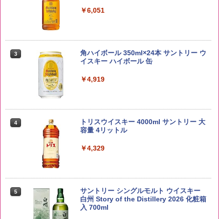
￥3,325
￥6,051
【在庫処分価格】ももたろう印 無洗米 5
3
kg 業務用 お米マイスターブレンド
角ハイボール 350ml×24本 サントリー ウ
3
イスキー ハイボール 缶
￥2,680
￥4,919
by Amazon あきたこまちブレンド 無洗
4
米 5kg
トリスウイスキー 4000ml サントリー 大
4
容量 4リットル
￥3,396
￥4,329
新潟県産新之助 無洗米 5kg 令和7年産
5
サントリー シングルモルト ウイスキー
5
白州 Story of the Distillery 2026 化粧箱
￥4,536
入 700ml