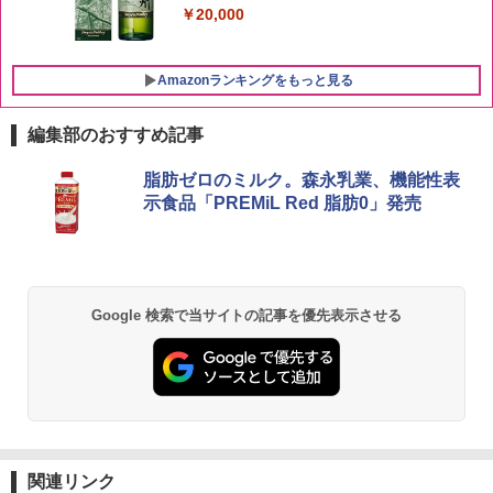
￥20,000
Amazonランキングをもっと見る
編集部のおすすめ記事
チキンラーメン どんぶり 85g×12個 日清
シャープ 過熱水蒸気 オーブンレンジ 23
脂肪ゼロのミルク。森永乳業、機能性表
1
1
食品 インスタント カップ麺
L 1段調理 ブラック RE-WF232-B シンプ
示食品「PREMiL Red 脂肪0」発売
ル操作 コンパクト 一人暮らし 二人暮ら
し らくチン!（絶対湿度）センサー ノン
￥1,745
フライ調理 トースト スチームあたため
ワイドフラット庫内 簡単お手入れ
￥29,582
Google 検索で当サイトの記事を優先表示させる
国分 tabete だし麺 千葉県産はまぐりだ
2
し 塩らーめん 108g×10袋 保存食 備蓄
￥2,294
[山善] スチームオーブンレンジ 25L 一人
2
暮らし 二人暮らし フラットテーブル ス
チーム調理 自動メニュー19種搭載 角皿
付き ブラック MRK-F250TSV(B)
【公式】ブタメン とんこつ味 35g×15個
3
関連リンク
￥19,990