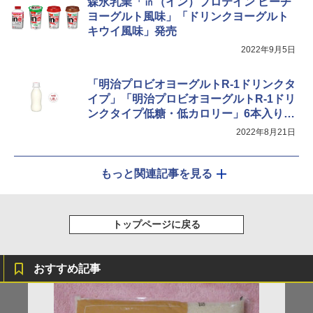
森永乳業「㏌（イン）プロテイン ピーチ
AX-XJ1-B ブラック 30L 2段調理 コンベ
ヨーグルト風味」「ドリンクヨーグルト
クション トースト機能
キウイ風味」発売
￥44,800
2022年9月5日
「明治プロビオヨーグルトR-1ドリンクタ
イプ」「明治プロビオヨーグルトR-1ドリ
ンクタイプ低糖・低カロリー」6本入りを
発売
2022年8月21日
もっと関連記事を見る
トップページに戻る
おすすめ記事