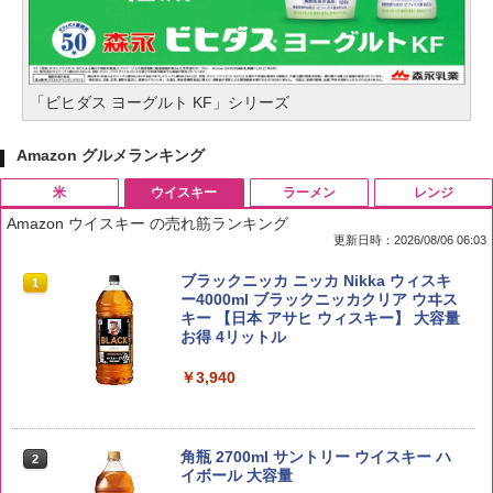
「ビヒダス ヨーグルト KF」シリーズ
Amazon グルメランキング
米
ウイスキー
ラーメン
レンジ
Amazon ウイスキー の売れ筋ランキング
更新日時：2026/08/06 06:03
by Amazon 国産ブレンド米 精米 5kg
ブラックニッカ ニッカ Nikka ウィスキ
1
1
ー4000ml ブラックニッカクリア ウヰス
キー 【日本 アサヒ ウィスキー】 大容量
￥2,650
お得 4リットル
￥3,940
野沢農産 無洗米 青い流るる コシヒカリ
2
5kg 長野県産 令和7年産
角瓶 2700ml サントリー ウイスキー ハ
2
イボール 大容量