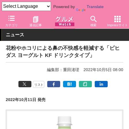
Powered by
Translate
グルメ Watch
メーカー
乳製品
森永乳業
カテゴリ
過去記事
検索
Impressサイト
ニュース
花粉やホコリによる鼻の不快感を軽減する「ビヒ
ダス ヨーグルト KF ドリンクタイプ」
編集部：重田渚瑳
2022年10月5日 08:00
リスト
2022年10月11日 発売