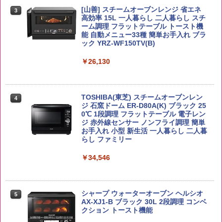
3
5kg 長野県産 令和7年産
角ハイボール 350ml×24本 サントリー ウ
[山善] スチームオーブンレンジ 省エネ
3
国分 tabete だし麺 千葉県産はまぐりだ
3
3
イスキー ハイボール 缶
高効率 15L 一人暮らし 二人暮らし スチ
し 塩らーめん 108g×10袋 保存食 備蓄
￥3,980
ーム調理 フラットテーブル トースト機
能 自動メニュー33種 簡単お手入れ ブラ
￥4,927
￥2,323
ック YRZ-WF150TV(B)
￥26,130
by Amazon あきたこまちブレンド 無洗
4
米 5kg
トリスウイスキー 4000ml サントリー 大
4
カップヌードル カップヌードルPRO シ
4
容量 4リットル
ーフードヌードル 高たんぱく&低糖質 さ
￥3,396
TOSHIBA(東芝) スチームオーブンレン
らに塩分控えめ 78g×12個
4
￥4,274
ジ 石窯ドーム ER-D80A(K) ブラック 25
0℃ 1段調理 フラットテーブル 電子レン
￥3,248
ジ 赤外線センサー ノンフライ調理 簡単
お手入れ 小型 新生活 一人暮らし 二人暮
新潟ケンベイ【精米】新潟県産にじのき
らし ファミリー
5
らめき 5kg 令和7年産
サントリー シングルモルト ウイスキー
5
カップヌードル カップヌードルPRO し
5
白州 Story of the Distillery 2026 化粧箱
￥34,546
ょうゆ 高たんぱく&低糖質 さらに塩分控
入 700ml
￥3,056
えめ 75g×12個
￥19,860
￥2,885
シャープ ウォーターオーブン ヘルシオ
5
AX-XJ1-B ブラック 30L 2段調理 コンベ
クション トースト機能