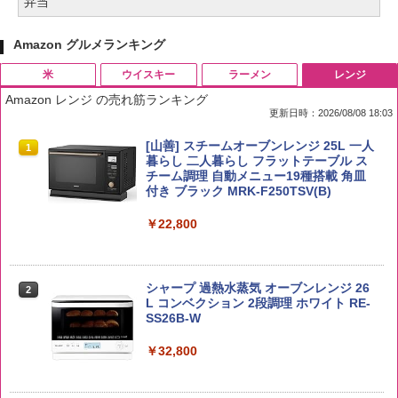
弁当
Amazon グルメランキング
米
ウイスキー
ラーメン
レンジ
Amazon レンジ の売れ筋ランキング
更新日時：2026/08/08 18:03
by Amazon 国産ブレンド米 精米 5kg
ブラックニッカ ニッカ Nikka ウィスキ
チキンラーメン どんぶり 85g×12個 日清
[山善] スチームオーブンレンジ 25L 一人
1
1
1
1
ー4000ml ブラックニッカクリア ウヰス
食品 インスタント カップ麺
暮らし 二人暮らし フラットテーブル ス
キー 【日本 アサヒ ウィスキー】 大容量
チーム調理 自動メニュー19種搭載 角皿
￥2,650
お得 4リットル
付き ブラック MRK-F250TSV(B)
￥1,939
￥4,358
￥22,800
【公式】ブタメン とんこつ味 35g×15個
2
【在庫処分価格】ももたろう印 無洗米 5
2
| 業務用 夜食 カップラーメン ミニカップ
kg 業務用 お米マイスターブレンド
角瓶 2700ml サントリー ウイスキー ハ
シャープ 過熱水蒸気 オーブンレンジ 26
麺 小腹 インスタント アウトドアにも ロ
2
2
イボール 大容量
L コンベクション 2段調理 ホワイト RE-
ーリングストック 大人買い おやつカン
SS26B-W
￥2,680
パニー
￥6,055
￥32,800
￥1,288
野沢農産 無洗米 青い流るる コシヒカリ