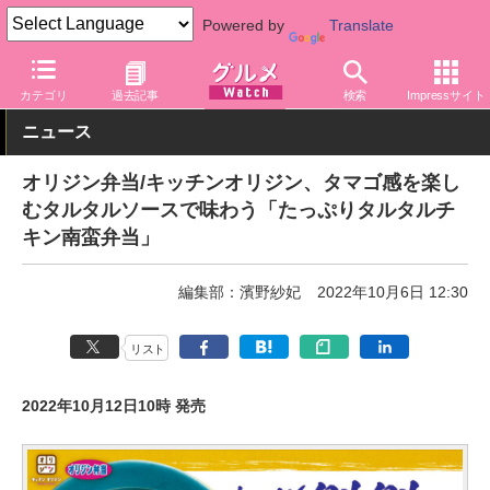
Powered by
Translate
グルメ Watch
店舗
弁当
オリジン弁当
カテゴリ
過去記事
検索
Impressサイト
ニュース
オリジン弁当/キッチンオリジン、タマゴ感を楽し
むタルタルソースで味わう「たっぷりタルタルチ
キン南蛮弁当」
編集部：濱野紗妃
2022年10月6日 12:30
リスト
2022年10月12日10時 発売