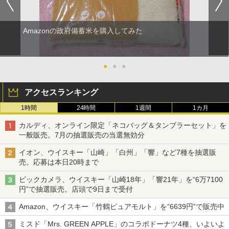
Amazonの政府備蓄米を購入してみた
●
●
●
アクセスランキング
1時間
24時間
1週間
1カ月
カルディ、オンライン限定「ネコバッグ＆タンブラーセット」を
一般販売。7月の抽選販売の当選無効分
イオン、ウイスキー「山崎」「白州」「響」など7種を抽選販
売。応募は本日20時まで
ビックカメラ、ウイスキー「山崎18年」「響21年」を“6万7100
円”で抽選販売。店頭で9日まで受付
Amazon、ウイスキー「竹鶴ピュアモルト」を“6639円”で販売中
ミスド「Mrs. GREEN APPLE」のコラボドーナツ4種、いよいよ