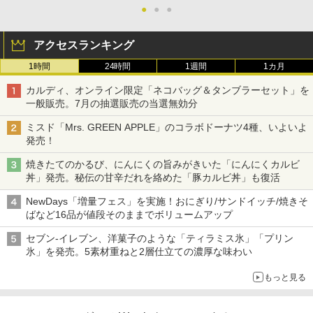
●
●
●
アクセスランキング
1時間
24時間
1週間
1カ月
カルディ、オンライン限定「ネコバッグ＆タンブラーセット」を
一般販売。7月の抽選販売の当選無効分
ミスド「Mrs. GREEN APPLE」のコラボドーナツ4種、いよいよ
発売！
焼きたてのかるび、にんにくの旨みがきいた「にんにくカルビ
丼」発売。秘伝の甘辛だれを絡めた「豚カルビ丼」も復活
NewDays「増量フェス」を実施！おにぎり/サンドイッチ/焼きそ
ばなど16品が値段そのままでボリュームアップ
セブン-イレブン、洋菓子のような「ティラミス氷」「プリン
氷」を発売。5素材重ねと2層仕立ての濃厚な味わい
もっと見る