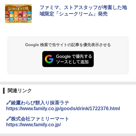
ブラックニッカ ニッカ Nikka ウィスキ
チキンラーメン どんぶり 85g×12個 日清
[山善] スチームオーブンレンジ 25L 一人
ファミマ、ストアスタッフが考案した地
1
1
1
ー4000ml ブラックニッカクリア ウヰス
食品 インスタント カップ麺
暮らし 二人暮らし フラットテーブル ス
域限定「シュークリーム」発売
キー 【日本 アサヒ ウィスキー】 大容量
チーム調理 自動メニュー19種搭載 角皿
お得 4リットル
付き ブラック MRK-F250TSV(B)
￥1,939
￥4,358
￥22,800
Google 検索で当サイトの記事を優先表示させる
【公式】ブタメン とんこつ味 35g×15個
2
| 業務用 夜食 カップラーメン ミニカップ
角瓶 2700ml サントリー ウイスキー ハ
シャープ 過熱水蒸気 オーブンレンジ 23
麺 小腹 インスタント アウトドアにも ロ
2
2
イボール 大容量
L 1段調理 ブラック RE-WF232-B シンプ
ーリングストック 大人買い おやつカン
ル操作 コンパクト 一人暮らし 二人暮ら
パニー
し らくチン!（絶対湿度）センサー ノン
￥6,063
フライ調理 トースト スチームあたため
￥1,288
ワイドフラット庫内 簡単お手入れ
関連リンク
￥29,480
角ハイボール 350ml×24本 サントリー ウ
3
カップヌードル カップヌードルPRO シ
3
🔗綾鷹わらび餅入り抹茶ラテ
イスキー ハイボール 缶
ーフードヌードル 高たんぱく&低糖質 さ
https://www.family.co.jp/goods/drink/1722376.html
らに塩分控えめ 78g×12個
[山善] スチームオーブンレンジ 省エネ
￥4,930
3
🔗株式会社ファミリーマート
高効率 15L 一人暮らし 二人暮らし スチ
￥2,880
https://www.family.co.jp/
ーム調理 フラットテーブル トースト機
能 自動メニュー33種 簡単お手入れ ブラ
ック YRZ-WF150TV(B)