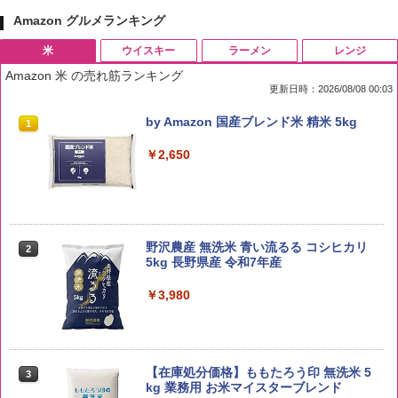
Amazon グルメランキング
米
ウイスキー
ラーメン
レンジ
Amazon 米 の売れ筋ランキング
更新日時：2026/08/08 00:03
by Amazon 国産ブレンド米 精米 5kg
1
￥2,650
野沢農産 無洗米 青い流るる コシヒカリ
2
5kg 長野県産 令和7年産
￥3,980
【在庫処分価格】ももたろう印 無洗米 5
3
kg 業務用 お米マイスターブレンド