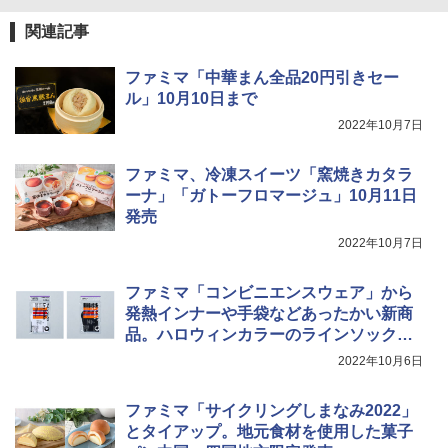
トリスウイスキー 4000ml サントリー 大
4
国分 tabete だし麺 千葉県産はまぐりだ
4
関連記事
容量 4リットル
￥26,130
し 塩らーめん 108g×10袋 保存食 備蓄
￥4,274
ファミマ「中華まん全品20円引きセー
￥2,323
ル」10月10日まで
TOSHIBA(東芝) スチームオーブンレン
4
ジ 石窯ドーム ER-D80A(K) ブラック 25
2022年10月7日
0℃ 1段調理 フラットテーブル 電子レン
ジ 赤外線センサー ノンフライ調理 簡単
【数量限定】フロム・ザ・バレル モルト
5
カップヌードル カップヌードルPRO し
5
お手入れ 小型 新生活 一人暮らし 二人暮
ファミマ、冷凍スイーツ「窯焼きカタラ
ウイスキー500ml アサヒ [ 日本 500ml ]
ょうゆ 高たんぱく&低糖質 さらに塩分控
らし ファミリー
【中元 ギフト プレゼント 贈り物に】
ーナ」「ガトーフロマージュ」10月11日
えめ 75g×12個
発売
￥34,546
￥4,402
￥3,103
2022年10月7日
ファミマ「コンビニエンスウェア」から
シャープ ウォーターオーブン ヘルシオ
5
発熱インナーや手袋などあったかい新商
AX-XJ1-B ブラック 30L 2段調理 コンベ
クション トースト機能
品。ハロウィンカラーのラインソックス
も
2022年10月6日
￥44,800
ファミマ「サイクリングしまなみ2022」
とタイアップ。地元食材を使用した菓子