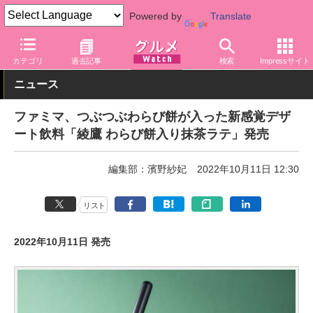
Powered by
Translate
グルメ Watch
店舗
コンビニ
ファミリーマート
カテゴリ
過去記事
検索
Impressサイト
ニュース
ファミマ、つぶつぶわらび餅が入った新感覚デザ
ート飲料「綾鷹 わらび餅入り抹茶ラテ」発売
編集部：濱野紗妃
2022年10月11日 12:30
リスト
2022年10月11日 発売