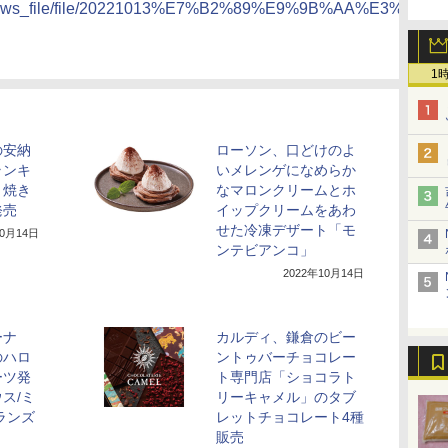
p/news/news_file/file/20221013%E7%B2%89%E9%9
1
の安納
ローソン、口どけのよ
ランキ
いメレンゲになめらか
＜焼き
なマロンクリームとホ
発売
イップクリームをあわ
せた冷凍デザート「モ
10月14日
ンテビアンコ」
2022年10月14日
ーナ
カルディ、鎌倉のビー
のハロ
ントゥバーチョコレー
ーツ発
ト専門店「ショコラト
ス/ミ
リーキャメル」のタブ
ランズ
レットチョコレート4種
販売