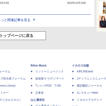
10月14日
2022年10月19日
もっと関連記事を見る
トップページに戻る
Rittor Music
イカロス出版
dフォーラム
リットーミュージック
AIRLINEweb
ップ担当者フォーラム
楽器探そう!デジマート
Jディフェンスニュー
ness Library
TシャツPOD T-OD
通訳翻訳ジャーナル
セミナー
立東舎
JレスキューWeb
 X（デジタルクロス）
山と溪谷社
イカロスアカデミー
山と溪谷オンライン