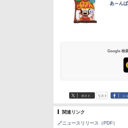
あ～んぱ
麺職人 醤油 [丸大
D3000B-K(グラン
人気 カップ麺 12種類
アイリスオーヤマ スチ
チキンラーメン どんぶ
シャープ 過熱水蒸気 オ
【公式】ブタメン と
[山善] スチームオー
油使用 豊かな旨味
ック) 石窯ドーム
詰め合わせ セット 12
ーム トースター オー
り 85g×12個 日清食品
ーブンレンジ 26L コン
こつ味 35g×15個 | 
ンレンジ 25L 一人
ク] 日清食品 カッ
水蒸気オーブンレ
個アソート
ブントースター 2枚焼
インスタント カップ麺
ベクション 2段調理 ホ
用 夜食 カップラー
し 二人暮らし フラ
87g ×12個
30L
き 温度調節 トレー タ
ワイト RE-SS26B-W
ミニカップ麺 小腹 
テーブル スチーム調
Google
552
,880
￥2,050
￥4,220
￥1,745
￥32,800
￥1,288
￥19,990
イマー機能付 横型
スタント アウトドア
自動メニュー19種搭
BLSOT-011-B ブラッ
も ローリングストッ
角皿付き ブラック
ク
大人買い おやつカン
MRK-F250TSV(B)
ニー
ポスト
リスト
シ
関連リンク
🔗ニュースリリース（PDF）