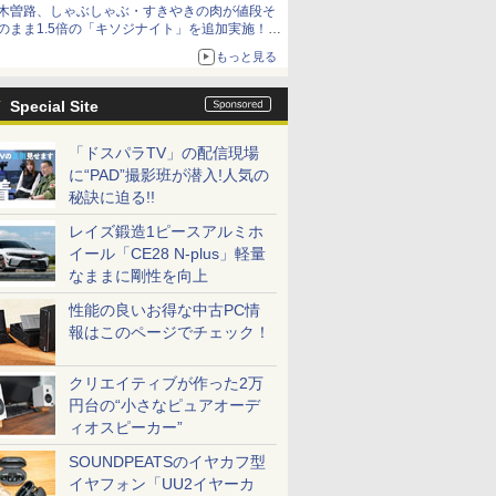
木曽路、しゃぶしゃぶ・すきやきの肉が値段そ
のまま1.5倍の「キソジナイト」を追加実施！
水・日曜夜限定
もっと見る
Special Site
「ドスパラTV」の配信現場
に“PAD”撮影班が潜入!人気の
秘訣に迫る!!
レイズ鍛造1ピースアルミホ
イール「CE28 N-plus」軽量
なままに剛性を向上
性能の良いお得な中古PC情
報はこのページでチェック！
クリエイティブが作った2万
円台の“小さなピュアオーデ
ィオスピーカー”
SOUNDPEATSのイヤカフ型
イヤフォン「UU2イヤーカ