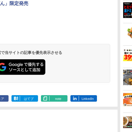
ん」限定発売
ん
ブ
国分 tabete だし麺 千
[山善] スチームオーブ
カップヌードル カップ
TOSHIBA(東芝) スチ
カップヌードル レギュ
シャープ ウォーターオ
カップヌード
パナソニック
業務
暮ら
葉県産はまぐりだし 塩
ンレンジ 省エネ 高効率
ヌードルPRO シーフー
ームオーブンレンジ 石
ラー 日清食品 カップ
ーブン ヘルシオ AX-
ヌードルPRO
レンジ スチー
メン
ット
らーめん 108g×10袋 保
15L 一人暮らし 二人暮
ドヌードル 高たんぱく
窯ドーム ER-D80A(K)
麺 78g×20個
XJ1-B ブラック 30L 2
高たんぱく&低
ロ 最高峰モデル
イン
理
存食 備蓄
らし スチーム調理 フラ
&低糖質 さらに塩分控
ブラック 250℃ 1段調
段調理 コンベクション
らに塩分控え
段 おまかせグ
 検索で当サイトの記事を優先表示させる
￥2,293
￥26,800
￥2,989
￥34,546
￥3,213
￥44,800
￥3,103
￥119,198
に
載
ットテーブル トースト
えめ 78g×12個
理 フラットテーブル
トースト機能
75g×12個
細・64眼ス
ク
機能 自動メニュー33種
電子レンジ 赤外線セン
サー 時短料理
パ
簡単お手入れ ブラック
サー ノンフライ調理
携 ブラック N
YRZ-WF150TV(B)
簡単お手入れ 小型 新
UBS10D-K
生活 一人暮らし 二人
暮らし ファミリー
ェア
はてブ
note
LinkedIn