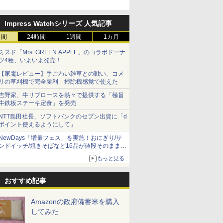
B%AA%E3%82%B7%E3%83%A7%E3%82%B3%E3%83%A9%E8%
Impress Watchシリーズ 人気記事
時間
24時間
1週間
1カ月
ミスド「Mrs. GREEN APPLE」のコラボドーナ
ツ4種、いよいよ発売！
【家電レビュー】手ごわい雑草との戦い、コメ
リの草刈機で完全勝利 掃除機感覚で使えた
吉野家、牛リブロースを熱々で提供する「極旨
牛鉄板ステーキ定食」を発売
NTT島田社長、ソフトバンクのセブン出資に「d
ポイント使えるようにして」
NewDays「増量フェス」を実施！おにぎり/サ
ンドイッチ/焼きそばなど16品が値段そのままで
ボリュームアップ
もっと見る
おすすめ記事
Amazonの政府備蓄米を購入
してみた