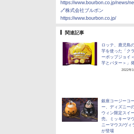
https://www.bourbon.co.j
🔗株式会社ブルボン
https://www.bourbon.co.jp/
関連記事
ロッテ、鹿児島
芋を使った「ク
ーポップジョイ
芋とバター＞」
2022年
銀座コージーコ
ー、ディズニー
ウィン限定スイ
売。ミッキーマウ
ニーマウス/ヴィ
が登場