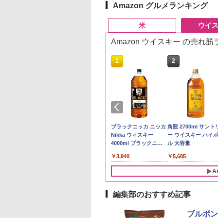
Amazon グルメランキング
米
ウイ
Amazon ウイスキー の売れ
10
10
1
1
2
2
予約 令和8年産
トリー シングルモ
by Amazon 秋田県産
ジムビーム 4000ml サ
by Amazon 国産ブレ
ブラックニッカ ニッカ
野沢農産 無洗米 青
角瓶 2700ml サント
計お助け米】米
 ウイスキー 山崎
あきたこまち 無洗米
ントリー バーボン ウ
ンド米 精米 5kg
Nikka ウィスキー
るる コシヒカリ 5kg
ー ウイスキー ハイ
kg 令和8年産 秋田県
y of the Distillery
5kg 令和7年産 産地精
イスキー アメリカ合衆
4000ml ブラックニッ
野県産 令和7年産
ル 大容量
￥2,650
あきたこまち 厳選
6 化粧箱入 700ml
米
国 大容量 4リットル
カクリア ウヰスキー
780
,600
￥3,497
￥6,176
￥3,940
￥3,325
￥5,685
単一原料米100％ 白
【日本 アサヒ ウィスキ
5kg×2袋)
ー】 大容量 お得 4リッ
A
トル
編集部のおすすめ記事
10
10
1
1
2
2
ブルボン