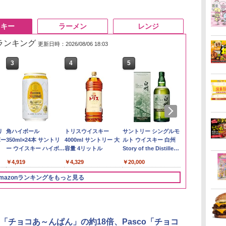
スキー
ラーメン
レンジ
筋ランキング
更新日時：2026/08/06 18:03
3
3
4
4
5
5
6
6
い流
リ
【在庫処分価格】もも
角ハイボール
by Amazon あきたこ
トリスウイスキー
新潟県産新之助 無洗米
サントリー シングルモ
by Amazon
【数量限定】
 長
ボー
たろう印 無洗米 5kg 業
350ml×24本 サントリ
まちブレンド 無洗米
4000ml サントリー 大
5kg 令和7年産
ルト ウイスキー 白州
新潟のお米 無洗
ザ・バレル 
務用 お米マイスターブ
ー ウイスキー ハイボー
5kg
容量 4リットル
Story of the Distillery
スキー500ml 
￥4,536
￥2,783
レンド
ル 缶
2026 化粧箱入 700ml
日本 500ml 
￥2,680
￥4,919
￥3,396
￥4,329
￥20,000
￥4,402
フト プレゼン
に】
mazonランキングをもっと見る
3
3
4
4
5
5
6
6
「チョコあ～んぱん」の約18倍、Pasco「チョコ