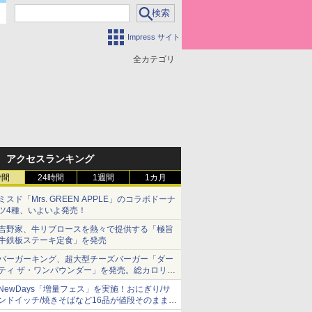
Impress サイト
全カテゴリ
アクセスランキング
時間
24時間
1週間
1カ月
ミスド「Mrs. GREEN APPLE」のコラボドーナ
ツ4種、いよいよ発売！
吉野家、牛リブロースを熱々で提供する「極旨
牛鉄板ステーキ定食」を発売
バーガーキング、超大型チーズバーガー「ダー
ティ ザ・ワンパウンダー」を発売。総カロリー
約1656kcal、総重量約527g！
NewDays「増量フェス」を実施！おにぎり/サ
ンドイッチ/焼きそばなど16品が値段そのままで
ボリュームアップ