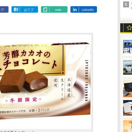
ェア
はてブ
note
LinkedIn