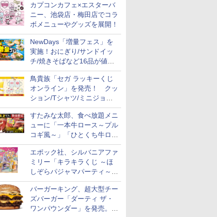
カプコンカフェ×エスターバ
ニー、池袋店・梅田店でコラ
ボメニューやグッズを展開！
NewDays「増量フェス」を
実施！おにぎり/サンドイッ
7
7
チ/焼きそばなど16品が値段
8
8
9
9
10
10
そのままでボリュームアップ
鳥貴族「セガ ラッキーくじ
オンライン」を発売！ クッ
ション/Tシャツ/ミニジョッ
キ/ステッカーなど全7賞
すたみな太郎、食べ放題メニ
ューに「一本牛ロース～プル
 新潟県産
フロム・
フクテイライス【白
ティーチャーズ ハイラ
新潟県産コシヒカリ (5
甲州韮崎 オリジナル ブ
新米予約 令和8年産
サントリー シングルモ
by Amaz
ジムビーム 4
コギ風～」「ひとくち牛ロー
米 5kg
モルトウイ
米】北東北産 お米 米
ンドクリーム 4000ml
㎏) 精米 令和7年産 お
レンド ウイスキー 4リ
【家計お助け米】米
ルト ウイスキー 山崎
あきたこま
ントリー 
アサヒ [
あきたこまち 令和7年
サントリー スコッチ ウ
米のたかさか
ットル 日本 大容量
10kg 令和8年産 秋田県
Story of the Distillery
5kg 令和
イスキー 
スステーキ」をお盆限定で追
]【中元 ギ
産 (5kg)
イスキー 4リットル 大
4000ml 4L
産 あきたこまち 厳選
2026 化粧箱入 700ml
米
国 大容量 
エポック社、シルバニアファ
加
￥3,300
￥6,414
￥3,893
￥3,732
￥5,780
￥17,600
￥3,497
￥6,176
ト 贈り物
容量
米 単一原料米100％ 白
ミリー「キラキラくじ ～ほ
米 (5kg×2袋)
しぞらパジャマパーティ～」
を発売。人形/家具/建物など
バーガーキング、超大型チー
ズバーガー「ダーティ ザ・
ワンパウンダー」を発売。総
7
7
8
8
9
9
10
10