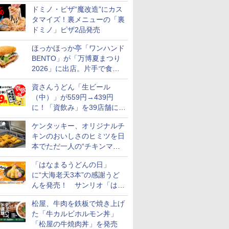
カロリー約1656kcal、総重量
ドミノ・ピザ“魔改造”にカス
約527g！
タマイズ！裏メニューの「裏
ドミノ」ピザ2品発売
ほっかほっか亭「ワンハンド
BENTO」が「万博夏まつり
ル カップ
 オーブン
マルちゃん マルちゃん
日立 過熱水蒸気 オーブ
カップヌードル パクチ
コンフィー(COMFEE')
日清麺職人 醤油 [丸大
ER-D3000B-K(グラン
人気 カップ
アイリスオ
2026」に出店。片手で食べ
 しょうゆ
ム ビスト
ZUBAAAN! 横浜家系
ンレンジ ヘルシーシェ
ー香るトムヤムクンヌ
スチームオーブンレン
豆醤油使用 豊かな旨味
ブラック) 石窯ドーム
詰め合わせ 
ーム トー
糖質 さ
 30L 2
醤油豚骨 3食パック
フ 30L MRO-W1C K フ
ードル [世界三大スー
ジ 25L フラットテーブ
とコク] 日清食品 カッ
過熱水蒸気オーブンレ
個アソート
ブントース
られる海苔弁や和牛きんぴら
め
リル 高精
130g×3食
ロストブラック 熱風コ
資さんうどん「生ビール
プ] 日清食品 カップ麺
ル 発酵・トースト機能
プ麺 87g ×12個
ンジ 30L
き 温度調節
を販売
￥467
￥49,718
￥2,335
￥19,780
￥1,552
￥56,880
￥2,050
￥4,220
ピードセン
ンベクション 2段式 W
75g×12個
オートメニュー23種 オ
イマー機能
（中）」が559円→439円
 スマホ連
スキャン［メーカー保
ーブン～250℃ レンジ
BLSOT-0
に！「資飲み」を39店舗に拡
E-
証1年／お手入れ簡単設
~1000W高出力 全国対
ク
大
計］
応 ヘルツフリー カップ
ケンタッキー、オリジナルチ
スチーム調理 予熱対応
キンのおいしさのヒミツを日
自動脱臭 消音モード
本でただ一人の“チキンマイ
【2年メーカー保証】
スター”笠原氏から学んでき
ブラック CF-EA261-
「はなまるうどんの日」
BK
た
に“大海老天3本”の感謝うど
んを発売！ サンリオ「はな
まるおばけ」のシール/キャ
松屋、牛肉を鉄板で焼き上げ
ンディなども
た「牛カルビホルモン丼」
「松屋の牛焼肉丼」を発売