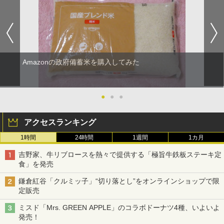
Amazonの政府備蓄米を購入してみた
●
●
●
アクセスランキング
1時間
24時間
1週間
1カ月
吉野家、牛リブロースを熱々で提供する「極旨牛鉄板ステーキ定
食」を発売
鎌倉紅谷「クルミッ子」“切り落とし”をオンラインショップで限
定販売
ミスド「Mrs. GREEN APPLE」のコラボドーナツ4種、いよいよ
発売！