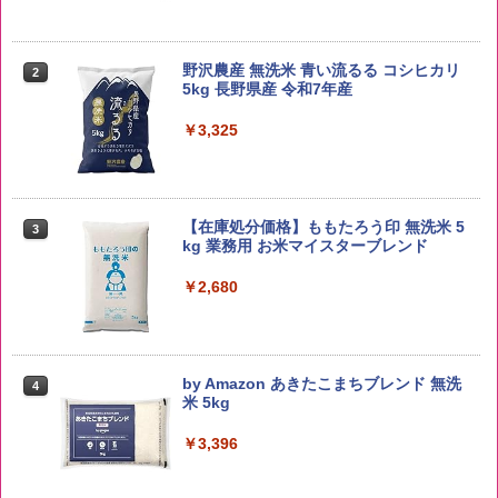
野沢農産 無洗米 青い流るる コシヒカリ
2
5kg 長野県産 令和7年産
￥3,325
【在庫処分価格】ももたろう印 無洗米 5
3
kg 業務用 お米マイスターブレンド
￥2,680
by Amazon あきたこまちブレンド 無洗
4
米 5kg
￥3,396