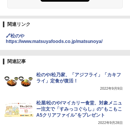
[山善] スチームオーブンレンジ 25L 一人
2
暮らし 二人暮らし フラットテーブル ス
￥6,051
チーム調理 自動メニュー19種搭載 角皿
付き ブラック MRK-F250TSV(B)
【公式】ブタメン とんこつ味 35g×15個
3
関連リンク
￥19,990
| 業務用 夜食 カップラーメン ミニカップ
角ハイボール 350ml×24本 サントリー ウ
麺 小腹 インスタント アウトドアにも ロ
3
🔗松のや
イスキー ハイボール 缶
ーリングストック 大人買い おやつカン
https://www.matsuyafoods.co.jp/matsunoya/
パニー
[山善] スチームオーブンレンジ 省エネ
￥4,919
3
高効率 15L 一人暮らし 二人暮らし スチ
￥1,288
ーム調理 フラットテーブル トースト機
関連記事
能 自動メニュー33種 簡単お手入れ ブラ
ック YRZ-WF150TV(B)
トリスウイスキー 4000ml サントリー 大
4
カップヌードル カップヌードルPRO シ
松のや/松乃家、「アジフライ」「カキフ
4
容量 4リットル
￥26,800
ーフードヌードル 高たんぱく&低糖質 さ
ライ」定食が復活！
らに塩分控えめ 78g×12個
￥4,329
2022年9月9日
￥2,989
TOSHIBA(東芝) スチームオーブンレン
4
松屋/松のや/マイカリー食堂、対象メニュ
ジ 石窯ドーム ER-D80A(K) ブラック 25
0℃ 1段調理 フラットテーブル 電子レン
ー注文で「すみっコぐらし」の“もこもこ
ジ 赤外線センサー ノンフライ調理 簡単
サントリー シングルモルト ウイスキー
5
A5クリアファイル”をプレゼント
マルちゃん マルちゃんZUBAAAN! 横浜
5
お手入れ 小型 新生活 一人暮らし 二人暮
白州 Story of the Distillery 2026 化粧箱
家系醤油豚骨 3食パック 130g×3食
らし ファミリー
2022年9月28日
入 700ml