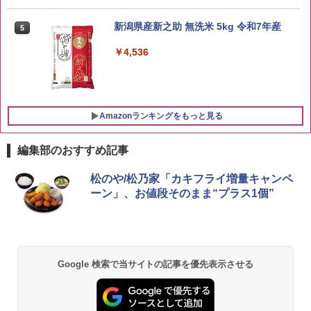
新潟県産新之助 無洗米 5kg 令和7年産
5
￥4,536
Amazonランキングをもっと見る
編集部のおすすめ記事
ブラックニッカ ニッカ Nikka ウィスキ
チキンラーメン どんぶり 85g×12個 日清
シャープ 過熱水蒸気 オーブンレンジ 23
松のや/松乃家「カキフライ増量キャンペ
1
1
1
ー4000ml ブラックニッカクリア ウヰス
食品 インスタント カップ麺
L 1段調理 ブラック RE-WF232-B シンプ
ーン」、お値段そのまま“プラス1個”
キー 【日本 アサヒ ウィスキー】 大容量
ル操作 コンパクト 一人暮らし 二人暮ら
お得 4リットル
し らくチン!（絶対湿度）センサー ノン
￥1,745
フライ調理 トースト スチームあたため
ワイドフラット庫内 簡単お手入れ
￥3,940
￥29,582
Google 検索で当サイトの記事を優先表示させる
国分 tabete だし麺 千葉県産はまぐりだ
2
し 塩らーめん 108g×10袋 保存食 備蓄
角瓶 2700ml サントリー ウイスキー ハ
2
イボール 大容量
￥2,294