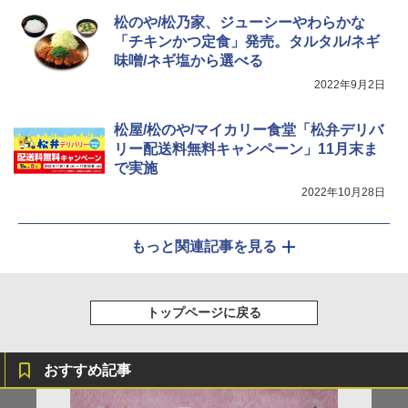
￥467
￥34,546
￥20,000
松のや/松乃家、ジューシーやわらかな
「チキンかつ定食」発売。タルタル/ネギ
味噌/ネギ塩から選べる
シャープ ウォーターオーブン ヘルシオ
5
2022年9月2日
AX-XJ1-B ブラック 30L 2段調理 コンベ
クション トースト機能
松屋/松のや/マイカリー食堂「松弁デリバ
￥44,800
リー配送料無料キャンペーン」11月末ま
で実施
2022年10月28日
もっと関連記事を見る
トップページに戻る
おすすめ記事