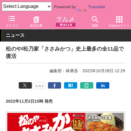
Powered by
Translate
グルメ Watch
食品
弁当・惣菜
カテゴリ
過去記事
検索
Impressサイト
ニュース
松のや/松乃家「ささみかつ」史上最多の全11品で
復活
編集部：林勇吾
2022年10月28日 12:29
リスト
2022年11月2日15時 発売