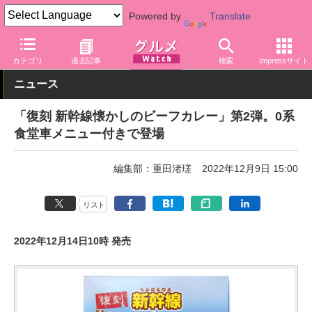
Powered by
Translate
グルメ Watch
食品
カレー
カテゴリ
過去記事
検索
Impressサイト
ニュース
「復刻 新幹線懐かしのビーフカレー」第2弾。0系
食堂車メニュー付きで登場
編集部：重田渚瑳
2022年12月9日 15:00
リスト
2022年12月14日10時 発売