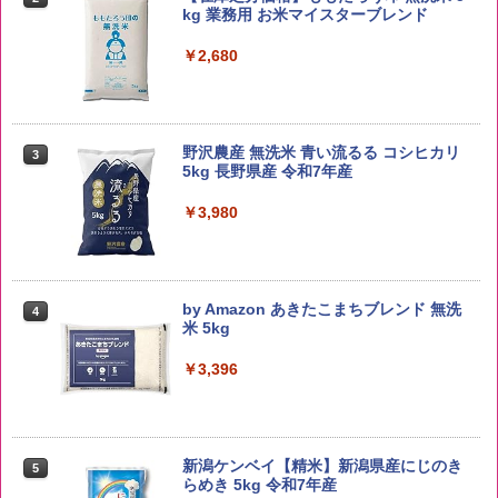
kg 業務用 お米マイスターブレンド
￥2,680
野沢農産 無洗米 青い流るる コシヒカリ
3
5kg 長野県産 令和7年産
￥3,980
by Amazon あきたこまちブレンド 無洗
4
米 5kg
￥3,396
新潟ケンベイ【精米】新潟県産にじのき
5
らめき 5kg 令和7年産