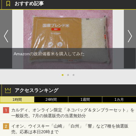
おすすめ記事
Amazonの政府備蓄米を購入してみた
●
●
●
アクセスランキング
1時間
24時間
1週間
1カ月
カルディ、オンライン限定「ネコバッグ＆タンブラーセット」を
一般販売。7月の抽選販売の当選無効分
イオン、ウイスキー「山崎」「白州」「響」など7種を抽選販
売。応募は本日20時まで