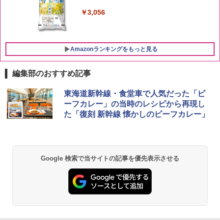
￥3,056
Amazonランキングをもっと見る
編集部のおすすめ記事
ブラックニッカ ニッカ Nikka ウィスキ
チキンラーメン どんぶり 85g×12個 日清
[山善] スチームオーブンレンジ 25L 一人
東海道新幹線・食堂車で人気だった「ビ
1
1
1
ー4000ml ブラックニッカクリア ウヰス
食品 インスタント カップ麺
暮らし 二人暮らし フラットテーブル ス
ーフカレー」の当時のレシピから再現し
キー 【日本 アサヒ ウィスキー】 大容量
チーム調理 自動メニュー19種搭載 角皿
た「復刻 新幹線 懐かしのビーフカレー」
お得 4リットル
付き ブラック MRK-F250TSV(B)
￥1,939
￥4,358
￥22,800
【公式】ブタメン とんこつ味 35g×15個
2
Google 検索で当サイトの記事を優先表示させる
| 業務用 夜食 カップラーメン ミニカップ
角瓶 2700ml サントリー ウイスキー ハ
シャープ 過熱水蒸気 オーブンレンジ 26
麺 小腹 インスタント アウトドアにも ロ
2
2
イボール 大容量
L コンベクション 2段調理 ホワイト RE-
ーリングストック 大人買い おやつカン
SS26B-W
パニー
￥6,055
￥32,800
￥1,288