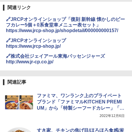
関連リンク
角ハイボール 350ml×24本 サントリー ウ
[山善] スチームオーブンレンジ 省エネ
3
国分 tabete だし麺 千葉県産はまぐりだ
3
3
イスキー ハイボール 缶
高効率 15L 一人暮らし 二人暮らし スチ
し 塩らーめん 108g×10袋 保存食 備蓄
🔗JRCPオンラインショップ「復刻 新幹線 懐かしのビー
ーム調理 フラットテーブル トースト機
フカレー5個＋0系食堂車メニュー表セット」
能 自動メニュー33種 簡単お手入れ ブラ
￥4,927
￥2,323
https://www.jrcp-shop.jp/shopdetail/000000000157/
ック YRZ-WF150TV(B)
🔗JRCPオンラインショップ
￥26,130
https://www.jrcp-shop.jp/
トリスウイスキー 4000ml サントリー 大
4
カップヌードル カップヌードルPRO シ
🔗株式会社ジェイアール東海パッセンジャーズ
4
容量 4リットル
ーフードヌードル 高たんぱく&低糖質 さ
http://www.jr-cp.co.jp/
TOSHIBA(東芝) スチームオーブンレン
らに塩分控えめ 78g×12個
4
￥4,274
ジ 石窯ドーム ER-D80A(K) ブラック 25
0℃ 1段調理 フラットテーブル 電子レン
￥3,248
ジ 赤外線センサー ノンフライ調理 簡単
関連記事
お手入れ 小型 新生活 一人暮らし 二人暮
らし ファミリー
サントリー シングルモルト ウイスキー
ファミマ、ワンランク上のプライベート
5
カップヌードル カップヌードルPRO し
5
白州 Story of the Distillery 2026 化粧箱
￥34,546
ブランド「ファミマルKITCHEN PREMI
ょうゆ 高たんぱく&低糖質 さらに塩分控
入 700ml
えめ 75g×12個
UM」から「特製シーフードカレー」「本
格チキンコルマカレー」
2022年12月6日
￥19,860
￥2,885
シャープ ウォーターオーブン ヘルシオ
5
AX-XJ1-B ブラック 30L 2段調理 コンベ
すき家、チキンの焦げ目/ほろほろ食感/炭