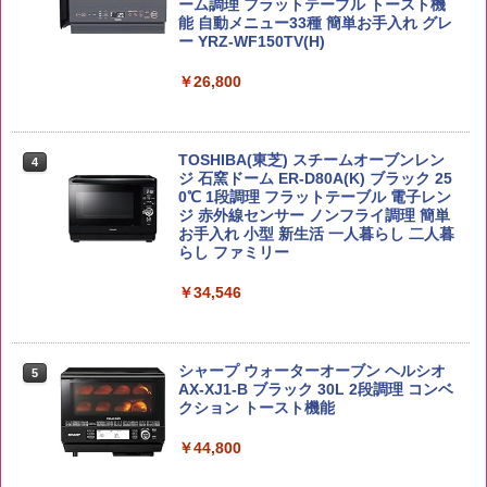
ーム調理 フラットテーブル トースト機
容量 4リットル
ーフードヌードル 高たんぱく&低糖質 さ
能 自動メニュー33種 簡単お手入れ グレ
￥5,809
らに塩分控えめ 78g×12個
ー YRZ-WF150TV(H)
￥4,274
￥3,248
￥26,800
by Amazon あきたこまちブレンド 無洗
5
米 5kg
サントリー シングルモルト ウイスキー
5
カップヌードル カップヌードルPRO し
5
TOSHIBA(東芝) スチームオーブンレン
白州 Story of the Distillery 2026 化粧箱
4
ょうゆ 高たんぱく&低糖質 さらに塩分控
ジ 石窯ドーム ER-D80A(K) ブラック 25
入 700ml
￥3,396
えめ 75g×12個
0℃ 1段調理 フラットテーブル 電子レン
ジ 赤外線センサー ノンフライ調理 簡単
￥19,860
￥2,885
お手入れ 小型 新生活 一人暮らし 二人暮
らし ファミリー
￥34,546
シャープ ウォーターオーブン ヘルシオ
5
AX-XJ1-B ブラック 30L 2段調理 コンベ
クション トースト機能
￥44,800