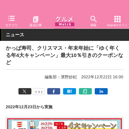
グルメ Watch
店舗
寿司
かっぱ寿司
カテゴリ
過去記事
検索
Impressサイト
ニュース
かっぱ寿司、クリスマス・年末年始に「ゆく年く
る年4大キャンペーン」最大10％引きのクーポンな
ど
編集部：濱野紗妃
2022年12月22日 16:00
リスト
2022年12月23日から実施