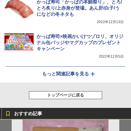
かっぱ寿司「かっぱの本鮪祭り」、とろ/
とろ炙り/上赤身が登場。あん肝/白子/う
になどの冬ネタも
2022年12月13日
かっぱ寿司×映画かいけつゾロリ、オリジ
ナル缶バッジやマグカップのプレゼント
キャンペーン
2022年12月5日
もっと関連記事を見る
トップページに戻る
おすすめ記事