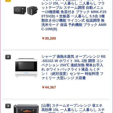
ー4000ml ブラックニッカクリア ウヰス
食品 インスタント カップ麺
レンジ 25L 一人暮らし 二人暮らし フラ
キー 【日本 アサヒ ウィスキー】 大容量
ットテーブル スチーム調理 自動メニュ
￥2,650
お得 4リットル
ー19種搭載 角皿付き ブラック MRK-F25
￥1,939
0TSV(B) + 炊飯器 一人暮らし 5.5合 3種
類炊き分け機能 マイコン式 低温調理 無
￥4,358
洗米モード 保温 予約機能 ブラック AMR
C-10M(B)
【公式】ブタメン とんこつ味 35g×15個
2
野沢農産 無洗米 青い流るる コシヒカリ
2
| 業務用 夜食 カップラーメン ミニカップ
￥30,280
5kg 長野県産 令和7年産
角瓶 2700ml サントリー ウイスキー ハ
麺 小腹 インスタント アウトドアにも ロ
2
イボール 大容量
ーリングストック 大人買い おやつカン
￥3,980
パニー
￥6,055
シャープ 過熱水蒸気 オーブンレンジ RE
2
￥1,288
-SS10Z-W ホワイト 30L 2段 調理 コン
ベクション 250℃ 連続加熱 簡単お手入
れ ホワイトバックライト液晶 らくチ
【在庫処分価格】ももたろう印 無洗米 5
3
ン！（絶対湿度）センサー 時短料理 フ
kg 業務用 お米マイスターブレンド
角ハイボール 350ml×24本 サントリー ウ
3
国分 tabete だし麺 千葉県産はまぐりだ
3
ァミリー 大型レンジ 大容量
イスキー ハイボール 缶
し 塩らーめん 108g×10袋 保存食 備蓄
￥2,680
￥44,367
￥4,927
￥2,323
[山善] スチームオーブンレンジ 省エネ
新潟ケンベイ【精米】新潟県産にじのき
3
4
高効率 15L 一人暮らし 二人暮らし スチ
らめき 5kg 令和7年産
トリスウイスキー 4000ml サントリー 大
4
カップヌードル カップヌードルPRO シ
4