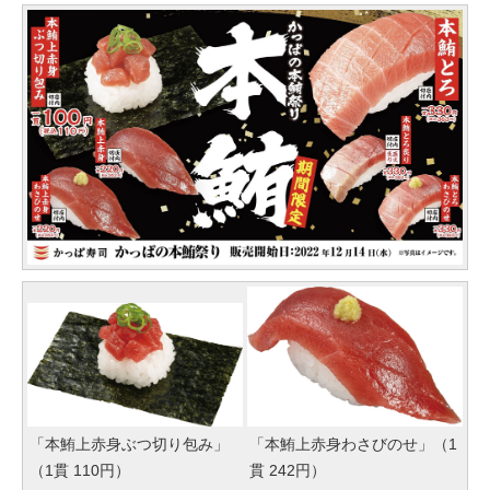
「本鮪上赤身ぶつ切り包み」
「本鮪上赤身わさびのせ」（1
（1貫 110円）
貫 242円）