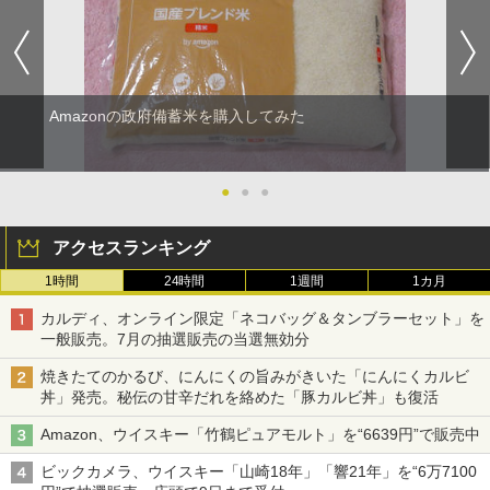
Amazonの政府備蓄米を購入してみた
●
●
●
アクセスランキング
1時間
24時間
1週間
1カ月
カルディ、オンライン限定「ネコバッグ＆タンブラーセット」を
一般販売。7月の抽選販売の当選無効分
焼きたてのかるび、にんにくの旨みがきいた「にんにくカルビ
丼」発売。秘伝の甘辛だれを絡めた「豚カルビ丼」も復活
Amazon、ウイスキー「竹鶴ピュアモルト」を“6639円”で販売中
ビックカメラ、ウイスキー「山崎18年」「響21年」を“6万7100