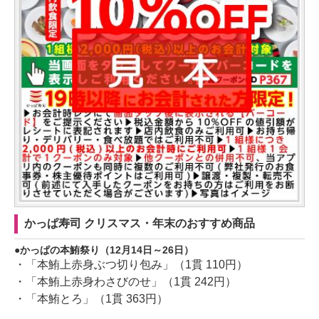
かっぱ寿司 クリスマス・年末のおすすめ商品
かっぱの本鮪祭り（12月14日～26日）
・「本鮪上赤身ぶつ切り包み」（1貫 110円）
・「本鮪上赤身わさびのせ」（1貫 242円）
・「本鮪とろ」（1貫 363円）