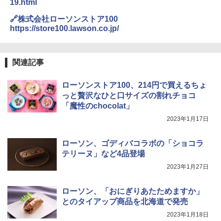
19.html
能 自動メニュー33種 簡単お手入れ ブラ
￥2,323
ック YRZ-WF150TV(B)
🔗株式会社ローソンストア100
https://store100.lawson.co.jp/
￥26,130
カップヌードル カップヌードルPRO シ
4
ーフードヌードル 高たんぱく&低糖質 さ
関連記事
TOSHIBA(東芝) スチームオーブンレン
らに塩分控えめ 78g×12個
4
ジ 石窯ドーム ER-D80A(K) ブラック 25
0℃ 1段調理 フラットテーブル 電子レン
￥3,248
ローソンストア100、214円で買えるちょ
ジ 赤外線センサー ノンフライ調理 簡単
っと贅沢なひと口サイズの割れチョコ
お手入れ 小型 新生活 一人暮らし 二人暮
「魔性のchocolat」
らし ファミリー
カップヌードル カップヌードルPRO し
2023年1月17日
5
￥34,546
ょうゆ 高たんぱく&低糖質 さらに塩分控
えめ 75g×12個
ローソン、ゴディバコラボの「ショコラ
テリーヌ」など4品登場
￥2,885
シャープ ウォーターオーブン ヘルシオ
5
2023年1月27日
AX-XJ1-B ブラック 30L 2段調理 コンベ
クション トースト機能
ローソン、「おにぎりあたためますか」
￥44,800
とのタイアップ商品を北海道で発売
2023年1月18日