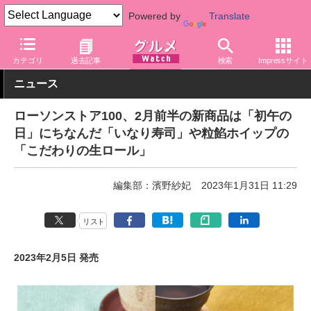
Powered by
Translate
グルメ Watch
店舗
コンビニ
ローソン
カテゴリ
過去記事
検索
Impressサイト
ニュース
ローソンストア100、2月前半の新商品は「初午の
日」にちなんだ「いなり寿司」や粒餡ホイップの
「こだわりの生ロール」
編集部：濱野紗妃
2023年1月31日 11:29
リスト
2023年2月5日 発売