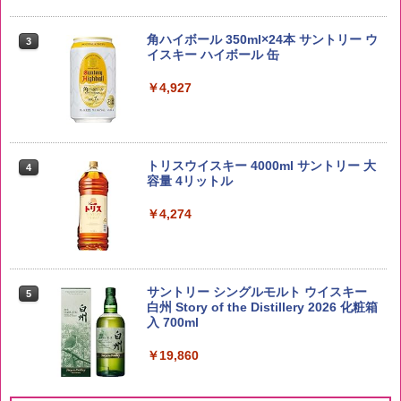
野沢農産 無洗米 青い流るる コシヒカリ
3
5kg 長野県産 令和7年産
角ハイボール 350ml×24本 サントリー ウ
3
イスキー ハイボール 缶
￥3,980
￥4,927
by Amazon あきたこまちブレンド 無洗
4
米 5kg
トリスウイスキー 4000ml サントリー 大
4
容量 4リットル
￥3,396
￥4,274
新潟ケンベイ【精米】新潟県産にじのき
5
らめき 5kg 令和7年産
サントリー シングルモルト ウイスキー
5
白州 Story of the Distillery 2026 化粧箱
入 700ml
￥3,056
￥19,860