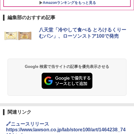
Amazonランキングをもっと見る
編集部のおすすめ記事
チキンラーメン どんぶり 85g×12個 日清
[山善] スチームオーブンレンジ 25L 一人
八天堂「冷やして食べる とろけるくりー
1
1
食品 インスタント カップ麺
暮らし 二人暮らし フラットテーブル ス
むパン」、ローソンストア100で発売
チーム調理 自動メニュー19種搭載 角皿
付き ブラック MRK-F250TSV(B)
￥1,939
￥22,800
Google 検索で当サイトの記事を優先表示させる
【公式】ブタメン とんこつ味 35g×15個
2
| 業務用 夜食 カップラーメン ミニカップ
シャープ 過熱水蒸気 オーブンレンジ 26
麺 小腹 インスタント アウトドアにも ロ
2
L コンベクション 2段調理 ホワイト RE-
ーリングストック 大人買い おやつカン
SS26B-W
パニー
￥32,800
￥1,288
関連リンク
[山善] スチームオーブンレンジ 省エネ
国分 tabete だし麺 千葉県産はまぐりだ
3
3
🔗ニュースリリース
高効率 15L 一人暮らし 二人暮らし スチ
し 塩らーめん 108g×10袋 保存食 備蓄
https://www.lawson.co.jp/lab/store100/art/1464238_74
ーム調理 フラットテーブル トースト機