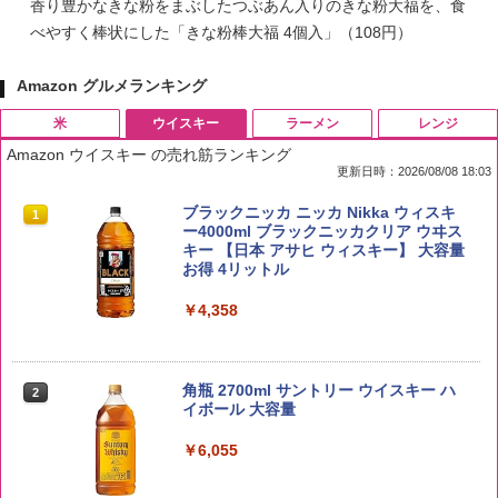
香り豊かなきな粉をまぶしたつぶあん入りのきな粉大福を、食
べやすく棒状にした「きな粉棒大福 4個入」（108円）
Amazon グルメランキング
米
ウイスキー
ラーメン
レンジ
Amazon ウイスキー の売れ筋ランキング
更新日時：2026/08/08 18:03
by Amazon 国産ブレンド米 精米 5kg
ブラックニッカ ニッカ Nikka ウィスキ
1
1
ー4000ml ブラックニッカクリア ウヰス
キー 【日本 アサヒ ウィスキー】 大容量
￥2,650
お得 4リットル
￥4,358
【在庫処分価格】ももたろう印 無洗米 5
2
kg 業務用 お米マイスターブレンド
角瓶 2700ml サントリー ウイスキー ハ
2
イボール 大容量
￥2,680
￥6,055