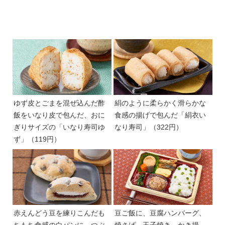
ゆず皮とごまを混ぜ込んだ酢
絹のように柔らかく滑らかな
飯をいなり皮で包んだ、おに
食感の揚げで包んだ「絹衣い
ぎりサイズの「いなり寿司ゆ
なり寿司」（322円）
ず」（119円）
赤えんどう豆を練りこんだも
豆ご飯に、豆腐ハンバーグ、
ちもち食感の白パンに、つぶ
焼さば、玉子焼き、かき揚