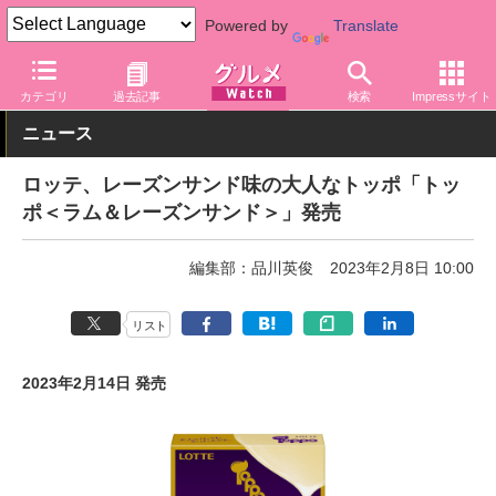
Powered by
Translate
グルメ Watch
菓子・スイーツ
チョコレート
カテゴリ
過去記事
検索
Impressサイト
ニュース
ロッテ、レーズンサンド味の大人なトッポ「トッ
ポ＜ラム＆レーズンサンド＞」発売
編集部：品川英俊
2023年2月8日 10:00
リスト
2023年2月14日 発売