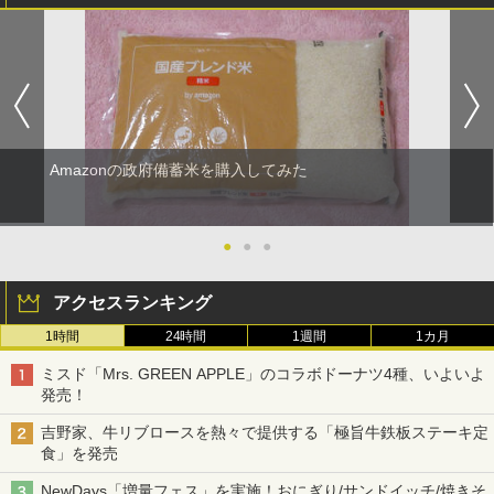
Amazonの政府備蓄米を購入してみた
●
●
●
アクセスランキング
1時間
24時間
1週間
1カ月
ミスド「Mrs. GREEN APPLE」のコラボドーナツ4種、いよいよ
発売！
吉野家、牛リブロースを熱々で提供する「極旨牛鉄板ステーキ定
食」を発売
NewDays「増量フェス」を実施！おにぎり/サンドイッチ/焼きそ