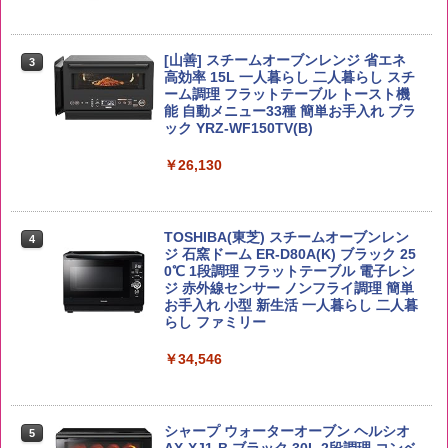
【在庫処分価格】ももたろう印 無洗米 5
3
kg 業務用 お米マイスターブレンド
角ハイボール 350ml×24本 サントリー ウ
[山善] スチームオーブンレンジ 省エネ
3
国分 tabete だし麺 千葉県産はまぐりだ
3
3
イスキー ハイボール 缶
高効率 15L 一人暮らし 二人暮らし スチ
し 塩らーめん 108g×10袋 保存食 備蓄
￥2,680
ーム調理 フラットテーブル トースト機
能 自動メニュー33種 簡単お手入れ ブラ
￥4,939
￥2,323
ック YRZ-WF150TV(B)
￥26,130
by Amazon あきたこまちブレンド 無洗
4
米 5kg
トリスウイスキー 4000ml サントリー 大
4
カップヌードル カップヌードルPRO シ
4
容量 4リットル
ーフードヌードル 高たんぱく&低糖質 さ
￥3,396
TOSHIBA(東芝) スチームオーブンレン
らに塩分控えめ 78g×12個
4
￥4,345
ジ 石窯ドーム ER-D80A(K) ブラック 25
0℃ 1段調理 フラットテーブル 電子レン
￥2,989
ジ 赤外線センサー ノンフライ調理 簡単
お手入れ 小型 新生活 一人暮らし 二人暮
by Amazon 新潟県産 新潟のお米 無洗米
らし ファミリー
5
5kg
サントリー シングルモルト ウイスキー
5
マルちゃん マルちゃんZUBAAAN! 横浜
5
白州 Story of the Distillery 2026 化粧箱
￥34,546
家系醤油豚骨 3食パック 130g×3食
入 700ml
￥3,274
￥341
￥20,000
シャープ ウォーターオーブン ヘルシオ
5
AX-XJ1-B ブラック 30L 2段調理 コンベ