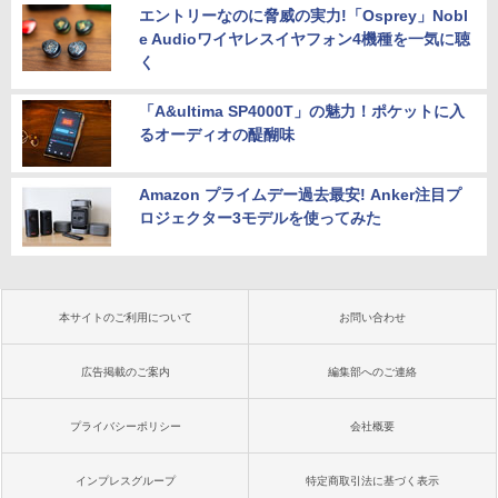
エントリーなのに脅威の実力!「Osprey」Nobl
e Audioワイヤレスイヤフォン4機種を一気に聴
く
「A&ultima SP4000T」の魅力！ポケットに入
るオーディオの醍醐味
Amazon プライムデー過去最安! Anker注目プ
ロジェクター3モデルを使ってみた
本サイトのご利用について
お問い合わせ
広告掲載のご案内
編集部へのご連絡
プライバシーポリシー
会社概要
インプレスグループ
特定商取引法に基づく表示