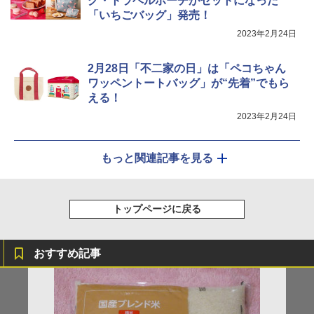
グ・トラベルポーチがセットになった
￥44,800
「いちごバッグ」発売！
2023年2月24日
2月28日「不二家の日」は「ペコちゃん
ワッペントートバッグ」が“先着”でもら
える！
2023年2月24日
もっと関連記事を見る
トップページに戻る
おすすめ記事