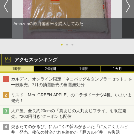
Amazonの政府備蓄米を購入してみた
●
●
●
アクセスランキング
1時間
24時間
1週間
1カ月
カルディ、オンライン限定「ネコバッグ＆タンブラーセット」を
一般販売。7月の抽選販売の当選無効分
ミスド「Mrs. GREEN APPLE」のコラボドーナツ4種、いよいよ
発売！
大戸屋、全長約20cmの「真あじの大判あじフライ」を限定発
売。“200円引き”クーポンも配信
焼きたてのかるび、にんにくの旨みがきいた「にんにくカルビ
丼」発売。秘伝の甘辛だれを絡めた「豚カルビ丼」も復活