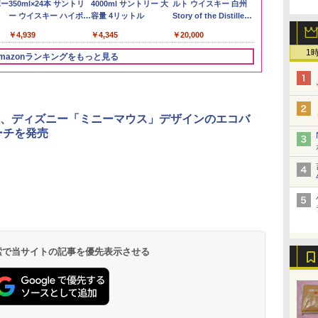
 長
ボー
たろう印 無洗米 5kg 業
350ml×24本 サントリ
まちブレンド 無洗米
4000ml サントリー 大
新潟のお米 無洗米 5kg
ルト ウイスキー 白州
米】北東北産 
ザ・バレル 
務用 お米マイスターブ
ー ウイスキー ハイボー
5kg
容量 4リットル
Story of the Distillery
あきたこまち 
スキー500ml 
￥3,274
レンド
ル 缶
2026 化粧箱入 700ml
産 (5kg)
日本 500ml 
￥2,680
￥4,939
￥3,396
￥4,345
￥20,000
￥3,300
￥4,402
フト プレゼン
に】
1
mazonランキングをもっと見る
3
3
4
4
5
5
6
6
、ディズニー「ミニーマウス」デザインのエコバ
ーチを発売
ん
]
国分 tabete だし麺 千
[山善] スチームオーブ
カップヌードル カップ
TOSHIBA(東芝) スチ
カップヌードル カップ
シャープ ウォーターオ
マルちゃん 
パナソニック
業務
ン
葉県産はまぐりだし 塩
ンレンジ 省エネ 高効率
ヌードルPRO シーフー
ームオーブンレンジ 石
ヌードルPRO しょうゆ
ーブン ヘルシオ AX-
ZUBAAAN!
レンジ スチー
メン
二人
らーめん 108g×10袋 保
15L 一人暮らし 二人暮
ドヌードル 高たんぱく
窯ドーム ER-D80A(K)
高たんぱく&低糖質 さ
XJ1-B ブラック 30L 2
醤油豚骨 3食
ロ 最高峰モデル
イン
ブ
存食 備蓄
らし スチーム調理 フラ
&低糖質 さらに塩分控
ブラック 250℃ 1段調
らに塩分控えめ
段調理 コンベクション
130g×3食
段 おまかせグ
 検索で当サイトの記事を優先表示させる
￥2,323
￥26,130
￥2,989
￥34,546
￥3,103
￥44,800
￥341
￥118,000
に
動メ
ットテーブル トースト
えめ 78g×12個
理 フラットテーブル
75g×12個
トースト機能
細・64眼ス
ク
皿付
機能 自動メニュー33種
電子レンジ 赤外線セン
サー 時短料理
パ
簡単お手入れ ブラック
サー ノンフライ調理
携 ブラック N
器
YRZ-WF150TV(B)
簡単お手入れ 小型 新
UBS10D-K
種類
生活 一人暮らし 二人
ン
暮らし ファミリー