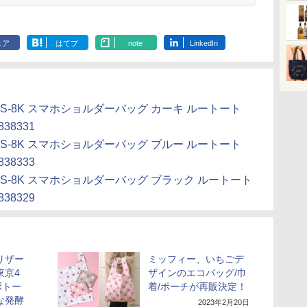
モー
ラ
ェア
はてブ
note
LinkedIn
EANUTS-8K スマホショルダーバッグ カーキ ルートート
2838331
EANUTS-8K スマホショルダーバッグ ブルー ルートート
2838333
EANUTS-8K スマホショルダーバッグ ブラック ルートート
2838329
リザー
ミッフィー、いちごデ
東京4
ザインのエコバッグ/巾
ボトー
着/ポーチが再販決定！
な発酵
2023年2月20日