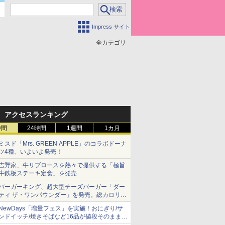
Impress サイト
全カテゴリ
アクセスランキング
時間
24時間
1週間
1カ月
ミスド「Mrs. GREEN APPLE」のコラボドーナ
ツ4種、いよいよ発売！
吉野家、牛リブロースを熱々で提供する「極旨
牛鉄板ステーキ定食」を発売
バーガーキング、超大型チーズバーガー「ダー
ティ ザ・ワンパウンダー」を発売。総カロリー
約1656kcal、総重量約527g！
NewDays「増量フェス」を実施！おにぎり/サ
ンドイッチ/焼きそばなど16品が値段そのままで
ボリュームアップ