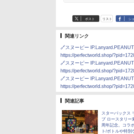
単お手入れ
式 低温調理 無洗米
ド 保温 予約機能 ブ
ック AMRC-10M(B)
ポスト
リスト
シ
関連リンク
🔗スヌーピー IP.Lanyard.P
https://perfectworld.shop/?pid=17
🔗スヌーピー IP.Lanyard.P
https://perfectworld.shop/?pid=17
🔗スヌーピー IP.Lanyard.P
https://perfectworld.shop/?pid=17
関連記事
スターバックス 
ブ ロースタリー
周年記念。コラ
ト/ボトルや特別