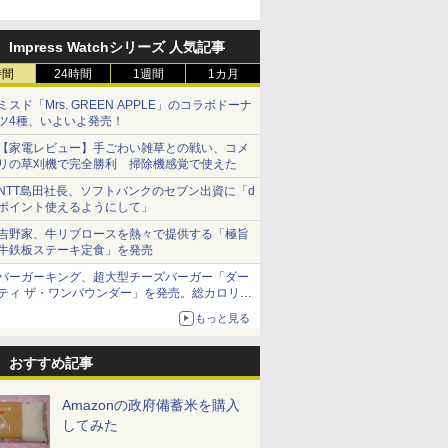
お米 米
モルトウイ
5kg 令和7年産
レンド ウイスキー 4リ
㎏) 精米 令和7年産 お
ンドクリーム 4000ml
【家計お助け米】米
ルト ウイスキー 山崎
あきたこま
ントリー 
スター”笠原氏から学んでき
令和7年
アサヒ [
ットル 日本 大容量
米のたかさか
サントリー スコッチ ウ
10kg 令和8年産 秋田県
Story of the Distillery
5kg 令和
イスキー 
た
￥3,836
]【中元 ギ
4000ml 4L
イスキー 4リットル 大
産 あきたこまち 厳選
2026 化粧箱入 700ml
米
国 大容量 
Impress Watchシリーズ 人気記事
￥3,740
￥3,893
￥6,414
￥5,780
￥17,600
￥3,497
￥6,177
ト 贈り物
容量
米 単一原料米100％ 白
時間
24時間
1週間
1カ月
米 (5kg×2袋)
ミスド「Mrs. GREEN APPLE」のコラボドーナ
ツ4種、いよいよ発売！
【家電レビュー】手ごわい雑草との戦い、コメ
7
7
8
8
9
9
10
10
リの草刈機で完全勝利 掃除機感覚で使えた
NTT島田社長、ソフトバンクのセブン出資に「d
ポイント使えるようにして」
吉野家、牛リブロースを熱々で提供する「極旨
牛鉄板ステーキ定食」を発売
バーガーキング、超大型チーズバーガー「ダー
ティ ザ・ワンパウンダー」を発売。総カロリー
マルちゃん
 オーブン
カップヌードル レギュ
日立 過熱水蒸気 オーブ
カップヌードル パクチ
コンフィー(COMFEE')
日清麺職人 醤油 [丸大
ER-D3000B-K(グラン
人気 カップ
アイリスオ
約1656kcal、総重量約527g！
 横浜家系
ム ビスト
ラー 日清食品 カップ麺
ンレンジ ヘルシーシェ
ー香るトムヤムクンヌ
スチームオーブンレン
豆醤油使用 豊かな旨味
ブラック) 石窯ドーム
詰め合わせ 
ーム トー
もっと見る
パック
 30L 2
78g×20個
フ 30L MRO-W1C K フ
ードル [世界三大スー
ジ 25L フラットテーブ
とコク] 日清食品 カッ
過熱水蒸気オーブンレ
個アソート
ブントース
リル 高精
ロストブラック 熱風コ
プ] 日清食品 カップ麺
ル 発酵・トースト機能
プ麺 87g ×12個
ンジ 30L
き 温度調節
￥3,475
￥49,718
￥2,594
￥19,780
￥1,552
￥56,880
￥2,050
￥4,220
ピードセン
おすすめ記事
ンベクション 2段式 W
75g×12個
オートメニュー23種 オ
イマー機能
 スマホ連
スキャン［メーカー保
ーブン～250℃ レンジ
BLSOT-0
E-
証1年／お手入れ簡単設
~1000W高出力 全国対
ク
Amazonの政府備蓄米を購入
計］
応 ヘルツフリー カップ
してみた
スチーム調理 予熱対応
自動脱臭 消音モード