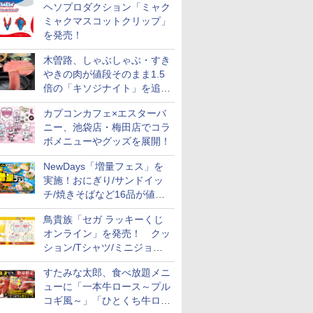
ヘソプロダクション「ミャク
ミャクマスコットクリップ」
を発売！
木曽路、しゃぶしゃぶ・すき
やきの肉が値段そのまま1.5
倍の「キソジナイト」を追加
実施！水・日曜夜限定
カプコンカフェ×エスターバ
ニー、池袋店・梅田店でコラ
ボメニューやグッズを展開！
NewDays「増量フェス」を
実施！おにぎり/サンドイッ
チ/焼きそばなど16品が値段
そのままでボリュームアップ
鳥貴族「セガ ラッキーくじ
オンライン」を発売！ クッ
ション/Tシャツ/ミニジョッ
キ/ステッカーなど全7賞
すたみな太郎、食べ放題メニ
ューに「一本牛ロース～プル
コギ風～」「ひとくち牛ロー