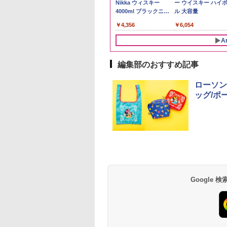
計お助け米】米
 ウイスキー 山崎
あきたこまち 無洗米
ントリー バーボン ウ
ンド米 精米 5kg
Nikka ウィスキー
るる コシヒカリ 5kg
ー ウイスキー ハイ
kg 令和8年産 秋田県
y of the Distillery
5kg 令和7年産 産地精
イスキー アメリカ合衆
4000ml ブラックニッ
野県産 令和7年産
ル 大容量
￥2,650
あきたこまち 厳選
6 化粧箱入 700ml
米
国 大容量 4リットル
カクリア ウヰスキー
780
,600
￥3,497
￥6,177
￥4,356
￥3,980
￥6,054
単一原料米100％ 白
【日本 アサヒ ウィスキ
5kg×2袋)
ー】 大容量 お得 4リッ
A
トル
編集部のおすすめ記事
10
10
1
1
2
2
ローソン
ッグ/ポ
麺職人 醤油 [丸大
D3000B-K(グラン
人気 カップ麺 12種類
アイリスオーヤマ スチ
チキンラーメン どんぶ
シャープ 過熱水蒸気 オ
【公式】ブタメン と
【セット買い】[山善
油使用 豊かな旨味
ック) 石窯ドーム
詰め合わせ セット 12
ーム トースター オー
り 85g×12個 日清食品
ーブンレンジ 23L 1段
こつ味 35g×15個 | 
スチームオーブンレ
ク] 日清食品 カッ
水蒸気オーブンレ
個アソート
ブントースター 2枚焼
インスタント カップ麺
調理 ホワイト RE-
用 夜食 カップラー
ジ 25L 一人暮らし 
87g ×12個
30L
き 温度調節 トレー タ
WF232-W シンプル操
ミニカップ麺 小腹 
暮らし フラットテー
Google
552
,880
￥2,050
￥4,220
￥1,939
￥29,192
￥1,451
￥26,470
イマー機能付 横型
作 コンパクト 一人暮ら
スタント アウトドア
ル スチーム調理 自
BLSOT-011-B ブラッ
し 二人暮らし らくチ
も ローリングストッ
ニュー19種搭載 角
ク
ン!（絶対湿度）センサ
大人買い おやつカン
き ブラック MRK-
ー ノンフライ調理 トー
ニー
F250TSV(B) + 炊飯
スト スチームあたため
一人暮らし 5.5合 3
ワイドフラット庫内 簡
炊き分け機能 マイコ