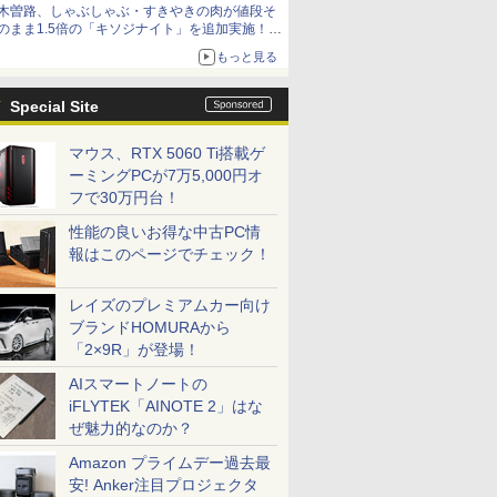
木曽路、しゃぶしゃぶ・すきやきの肉が値段そ
のまま1.5倍の「キソジナイト」を追加実施！
水・日曜夜限定
もっと見る
Special Site
マウス、RTX 5060 Ti搭載ゲ
ーミングPCが7万5,000円オ
フで30万円台！
性能の良いお得な中古PC情
報はこのページでチェック！
レイズのプレミアムカー向け
ブランドHOMURAから
「2×9R」が登場！
AIスマートノートの
iFLYTEK「AINOTE 2」はな
ぜ魅力的なのか？
Amazon プライムデー過去最
安! Anker注目プロジェクタ