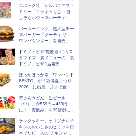
スステーキ」をお盆限定で追
エポック社、シルバニアファ
加
ミリー「キラキラくじ ～ほ
しぞらパジャマパーティ～」
を発売。人形/家具/建物など
バーガーキング、超大型チー
ズバーガー「ダーティ ザ・
ワンパウンダー」を発売。総
カロリー約1656kcal、総重量
ドミノ・ピザ“魔改造”にカス
約527g！
タマイズ！裏メニューの「裏
ドミノ」ピザ2品発売
ほっかほっか亭「ワンハンド
BENTO」が「万博夏まつり
2026」に出店。片手で食べ
7
7
8
8
9
9
10
10
られる海苔弁や和牛きんぴら
資さんうどん「生ビール
を販売
（中）」が559円→439円
に！「資飲み」を39店舗に拡
大
ケンタッキー、オリジナルチ
キンのおいしさのヒミツを日
ス【白
フロム・
新潟県産新之助 無洗米
甲州韮崎 オリジナル ブ
本でただ一人の“チキンマイ
新潟県産コシヒカリ (5
ティーチャーズ ハイラ
新米予約 令和8年産
サントリー シングルモ
by Amaz
ジムビーム 4