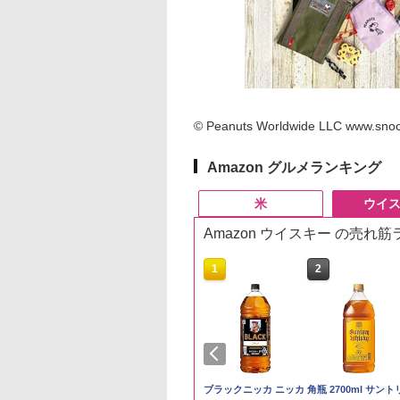
© Peanuts Worldwide LLC www.snoo
Amazon グルメランキング
米
ウイ
Amazon ウイスキー の売れ
10
10
1
1
2
2
予約 令和8年産
トリー シングルモ
by Amazon 秋田県産
ジムビーム 4000ml サ
by Amazon 国産ブレ
ブラックニッカ ニッカ
野沢農産 無洗米 青
角瓶 2700ml サント