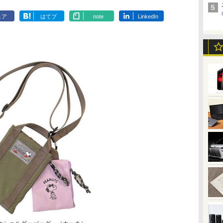
ェア
はてブ
note
LinkedIn