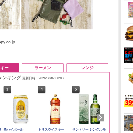
py.co.jp
スキー
ラーメン
レンジ
筋ランキング
更新日時：2026/08/07 00:03
3
3
4
4
5
5
6
6
い流
リ
【在庫処分価格】もも
角ハイボール
by Amazon あきたこ
トリスウイスキー
by Amazon 新潟県産
サントリー シングルモ
フクテイライ
【数量限定】