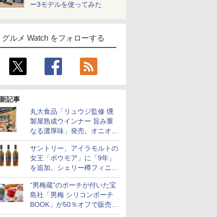
ー3モデルを使ってみた
グルメ Watch をフォローする
新記事
丸大食品「リュウジ監修 燻
製屋熟成ウインナー 旨み重
なる濃厚味」発売。オニオン
やガーリックの食べ応え
サントリー、アイラモルトの
女王「ボウモア」に「9年」
を追加。シェリー樽フィニッ
シュの12/15/18年も通年販売
“男梅蔵”のポーチが付いた宝
に
島社「男梅 シリコンポーチ
BOOK」が50％オフで販売
中！