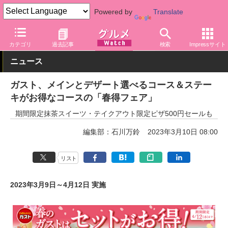
Powered by
Translate
グルメ Watch
店舗
レストラン
ガスト
カテゴリ
過去記事
検索
Impressサイト
ニュース
ガスト、メインとデザート選べるコース＆ステー
キがお得なコースの「春得フェア」
期間限定抹茶スイーツ・テイクアウト限定ピザ500円セールも
編集部：石川万鈴
2023年3月10日 08:00
リスト
2023年3月9日～4月12日 実施