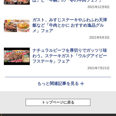
ぼ」と「牛鍋」の「冬の牛肉フェア」
￥3,213
2021年12月9日
￥34,546
ガスト、みすじステーキやふわふわ天津
飯など「牛肉とかに おすすめ逸品グル
シャープ ウォーターオーブン ヘルシオ
5
メ」フェア
AX-XJ1-B ブラック 30L 2段調理 コンベ
クション トースト機能
2021年9月3日
￥44,800
ナチュラルビーフを厚切りでガッツリ味
わう。ステーキガスト「ウルグアイビー
フステーキ」フェア
2021年7月21日
もっと関連記事を見る
トップページに戻る