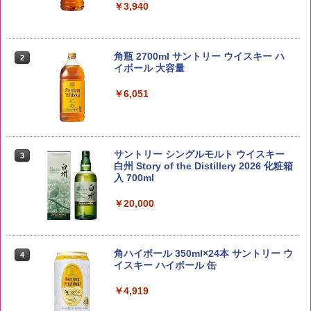
￥3,940
野沢農産 無洗米 青い流るる コシヒカリ
2
5kg 長野県産 令和7年産
角瓶 2700ml サントリー ウイスキー ハ
2
イボール 大容量
￥3,325
￥6,051
by Amazon あきたこまちブレンド 無洗
3
米 5kg
サントリー シングルモルト ウイスキー
3
白州 Story of the Distillery 2026 化粧箱
入 700ml
￥3,396
￥20,000
【在庫処分価格】ももたろう印 無洗米 5
4
kg 業務用 お米マイスターブレンド
角ハイボール 350ml×24本 サントリー ウ
4
イスキー ハイボール 缶
￥2,680
￥4,919