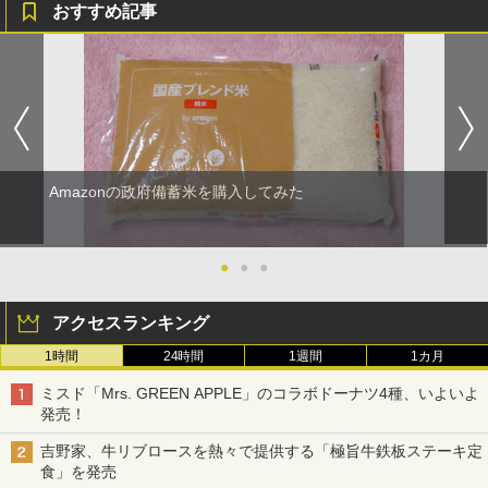
おすすめ記事
Amazonの政府備蓄米を購入してみた
●
●
●
アクセスランキング
1時間
24時間
1週間
1カ月
ミスド「Mrs. GREEN APPLE」のコラボドーナツ4種、いよいよ
発売！
吉野家、牛リブロースを熱々で提供する「極旨牛鉄板ステーキ定
食」を発売