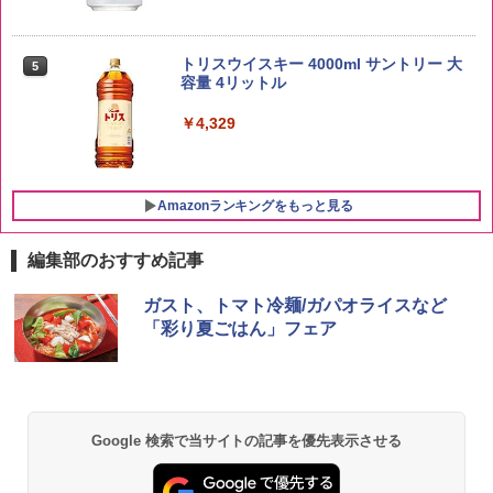
新潟県産新之助 無洗米 5kg 令和7年産
5
トリスウイスキー 4000ml サントリー 大
5
￥4,536
容量 4リットル
￥4,329
Amazonランキングをもっと見る
編集部のおすすめ記事
チキンラーメン どんぶり 85g×12個 日清
シャープ 過熱水蒸気 オーブンレンジ 23
ガスト、トマト冷麺/ガパオライスなど
1
1
食品 インスタント カップ麺
L 1段調理 ブラック RE-WF232-B シンプ
「彩り夏ごはん」フェア
ル操作 コンパクト 一人暮らし 二人暮ら
し らくチン!（絶対湿度）センサー ノン
￥1,745
フライ調理 トースト スチームあたため
ワイドフラット庫内 簡単お手入れ
￥29,582
Google 検索で当サイトの記事を優先表示させる
【公式】ブタメン とんこつ味 35g×15個
2
| 業務用 夜食 カップラーメン ミニカップ
麺 小腹 インスタント アウトドアにも ロ