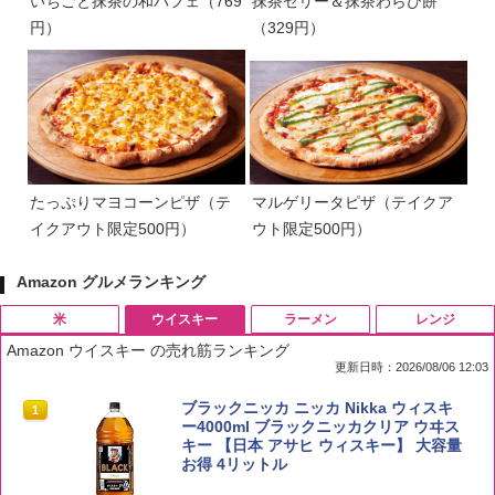
いちごと抹茶の和パフェ（769
抹茶ゼリー＆抹茶わらび餅
円）
（329円）
たっぷりマヨコーンピザ（テ
マルゲリータピザ（テイクア
イクアウト限定500円）
ウト限定500円）
Amazon グルメランキング
米
ウイスキー
ラーメン
レンジ
Amazon ウイスキー の売れ筋ランキング
更新日時：2026/08/06 12:03
by Amazon 国産ブレンド米 精米 5kg
ブラックニッカ ニッカ Nikka ウィスキ
1
1
ー4000ml ブラックニッカクリア ウヰス
キー 【日本 アサヒ ウィスキー】 大容量
￥2,650
お得 4リットル