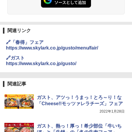
ーリングストック 大人買い おやつカン
[山善] スチームオーブンレンジ 25L 一人
パニー
2
暮らし 二人暮らし フラットテーブル ス
チーム調理 自動メニュー19種搭載 角皿
￥1,288
付き ブラック MRK-F250TSV(B)
関連リンク
￥19,990
国分 tabete だし麺 千葉県産はまぐりだ
3
🔗「春得」フェア
し 塩らーめん 108g×10袋 保存食 備蓄
https://www.skylark.co.jp/gusto/menu/fair/
[山善] スチームオーブンレンジ 省エネ
3
￥2,294
🔗ガスト
高効率 15L 一人暮らし 二人暮らし スチ
https://www.skylark.co.jp/gusto/
ーム調理 フラットテーブル トースト機
能 自動メニュー33種 簡単お手入れ ブラ
ック YRZ-WF150TV(B)
カップヌードル カップヌードルPRO シ
4
関連記事
￥26,800
ーフードヌードル 高たんぱく&低糖質 さ
らに塩分控えめ 78g×12個
ガスト、アツっ！うまっ！とろ～り！な
￥2,989
「Cheese!!モッツァレラチーズ」フェア
TOSHIBA(東芝) スチームオーブンレン
4
ジ 石窯ドーム ER-D80A(K) ブラック 25
2022年1月28日
0℃ 1段調理 フラットテーブル 電子レン
ジ 赤外線センサー ノンフライ調理 簡単
カップヌードル レギュラー 日清食品 カ
5
お手入れ 小型 新生活 一人暮らし 二人暮
ガスト、熱っ！厚っ！希少部位「牛いち
ップ麺 78g×20個
らし ファミリー