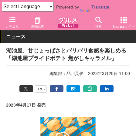
Powered by
Translate
グルメ Watch
メーカー
菓子
湖池屋
カテゴリ
過去記事
検索
Impressサイト
ニュース
湖池屋、甘じょっぱさとパリパリ食感を楽しめる
「湖池屋プライドポテト 焦がしキャラメル」
編集部：品川英俊
2023年3月20日 11:00
リスト
2023年4月17日 発売