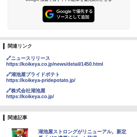
【公式】ブタメン とんこつ味 35g×15個
2
| 業務用 夜食 カップラーメン ミニカップ
シャープ 過熱水蒸気 オーブンレンジ 26
麺 小腹 インスタント アウトドアにも ロ
2
L コンベクション 2段調理 ホワイト RE-
ーリングストック 大人買い おやつカン
SS26B-W
パニー
￥32,800
￥1,451
関連リンク
[山善] スチームオーブンレンジ 省エネ
国分 tabete だし麺 千葉県産はまぐりだ
3
3
🔗ニュースリリース
高効率 15L 一人暮らし 二人暮らし スチ
し 塩らーめん 108g×10袋 保存食 備蓄
https://koikeya.co.jp/news/detail/1450.html
ーム調理 フラットテーブル トースト機
能 自動メニュー33種 簡単お手入れ ブラ
￥2,323
🔗湖池屋プライドポテト
ック YRZ-WF150TV(B)
https://koikeya-pridepotato.jp/
￥26,130
🔗株式会社湖池屋
https://koikeya.co.jp/
カップヌードル カップヌードルPRO シ
4
ーフードヌードル 高たんぱく&低糖質 さ
TOSHIBA(東芝) スチームオーブンレン
らに塩分控えめ 78g×12個
4
ジ 石窯ドーム ER-D80A(K) ブラック 25
関連記事
0℃ 1段調理 フラットテーブル 電子レン
￥2,989
ジ 赤外線センサー ノンフライ調理 簡単
お手入れ 小型 新生活 一人暮らし 二人暮
湖池屋ストロングがリニューアル。新定
らし ファミリー