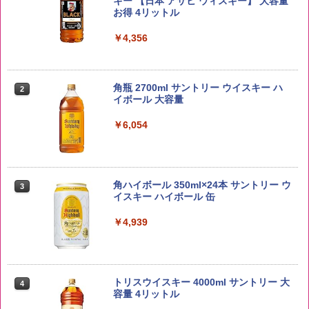
キー 【日本 アサヒ ウィスキー】 大容量
￥2,650
お得 4リットル
￥4,356
野沢農産 無洗米 青い流るる コシヒカリ
2
5kg 長野県産 令和7年産
角瓶 2700ml サントリー ウイスキー ハ
2
イボール 大容量
￥3,980
￥6,054
【在庫処分価格】ももたろう印 無洗米 5
3
kg 業務用 お米マイスターブレンド
角ハイボール 350ml×24本 サントリー ウ
3
イスキー ハイボール 缶
￥2,680
￥4,939
by Amazon あきたこまちブレンド 無洗
4
米 5kg
トリスウイスキー 4000ml サントリー 大
4
容量 4リットル
￥3,396