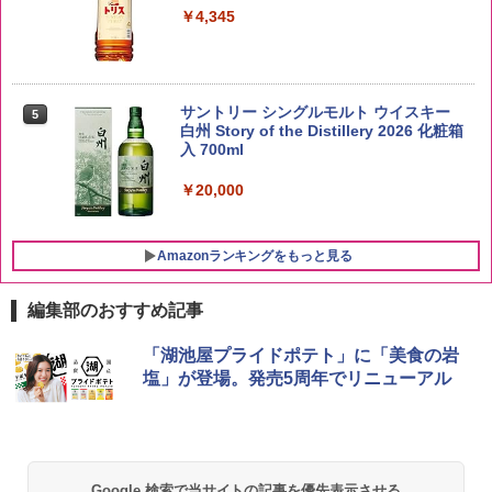
￥4,345
by Amazon 新潟県産 新潟のお米 無洗米
5
5kg
サントリー シングルモルト ウイスキー
5
白州 Story of the Distillery 2026 化粧箱
入 700ml
￥3,274
￥20,000
Amazonランキングをもっと見る
編集部のおすすめ記事
チキンラーメン どんぶり 85g×12個 日清
[山善] スチームオーブンレンジ 25L 一人
「湖池屋プライドポテト」に「美食の岩
1
1
食品 インスタント カップ麺
暮らし 二人暮らし フラットテーブル ス
塩」が登場。発売5周年でリニューアル
チーム調理 自動メニュー19種搭載 角皿
付き ブラック MRK-F250TSV(B)
￥1,939
￥22,800
Google 検索で当サイトの記事を優先表示させる