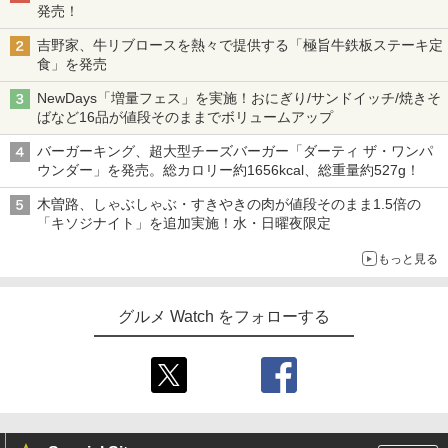
発売！
吉野家、牛リブロースを熱々で提供する「極旨牛鉄板ステーキ定
食」を発売
NewDays「増量フェス」を実施！おにぎり/サンドイッチ/焼きそ
ばなど16品が値段そのままでボリュームアップ
バーガーキング、超大型チーズバーガー「ダーティ ザ・ワンパ
ウンダー」を発売。総カロリー約1656kcal、総重量約527g！
木曽路、しゃぶしゃぶ・すきやきの肉が値段そのまま1.5倍の
「キソジナイト」を追加実施！水・日曜夜限定
もっと見る
グルメ Watch をフォローする