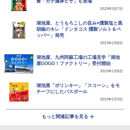
番「ガチ濃厚ピザ」も登場
マルちゃん マルちゃんZUBAAAN! 横浜
5
￥34,546
2023年3月7日
家系醤油豚骨 3食パック 130g×3食
￥341
湖池屋、とうもろこしの旨み×燻製塩と黒
胡椒のキレ「ドンタコス 燻製ソルト＆ペ
シャープ ウォーターオーブン ヘルシオ
5
AX-XJ1-B ブラック 30L 2段調理 コンベ
ッパー」発売
クション トースト機能
2023年2月8日
￥44,800
湖池屋、九州阿蘇工場の工場見学「湖池
屋GOGO！ファクトリー」受付開始
2023年2月6日
湖池屋「ポリンキー」「スコーン」をモ
チーフにしたバスボール
2023年2月3日
もっと関連記事を見る