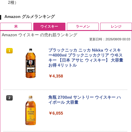
2種）
Amazon グルメランキング
米
ウイスキー
ラーメン
レンジ
Amazon ウイスキー の売れ筋ランキング
更新日時：2026/08/09 00:03
by Amazon 国産ブレンド米 精米 5kg
ブラックニッカ ニッカ Nikka ウィスキ
1
1
ー4000ml ブラックニッカクリア ウヰス
キー 【日本 アサヒ ウィスキー】 大容量
￥2,650
お得 4リットル
￥4,358
野沢農産 無洗米 青い流るる コシヒカリ
2
5kg 長野県産 令和7年産
角瓶 2700ml サントリー ウイスキー ハ
2
イボール 大容量
￥3,980
￥6,055