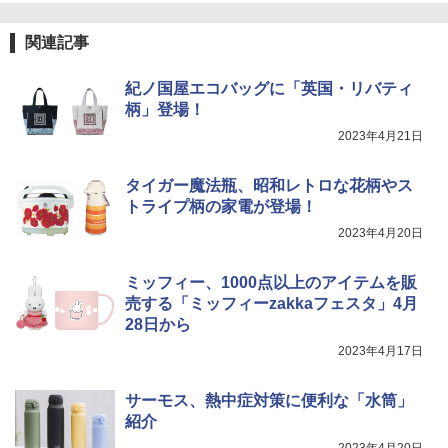
関連記事
[山善] スチームオーブンレンジ 省エネ
3
高効率 15L 一人暮らし 二人暮らし スチ
カップヌードル カップヌードルPRO シ
4
ーム調理 フラットテーブル トースト機
紀ノ国屋エコバッグに「英国・リバティ
ーフードヌードル 高たんぱく&低糖質 さ
能 自動メニュー33種 簡単お手入れ グレ
柄」登場！
らに塩分控えめ 78g×12個
ー YRZ-WF150TV(H)
2023年4月21日
￥3,248
￥26,800
タイガー魔法瓶、昭和レトロな花柄やス
トライプ柄の家電が登場！
カップヌードル カップヌードルPRO し
5
TOSHIBA(東芝) スチームオーブンレン
4
2023年4月20日
ょうゆ 高たんぱく&低糖質 さらに塩分控
ジ 石窯ドーム ER-D80A(K) ブラック 25
えめ 75g×12個
0℃ 1段調理 フラットテーブル 電子レン
ジ 赤外線センサー ノンフライ調理 簡単
ミッフィー、1000点以上のアイテムを販
￥2,885
お手入れ 小型 新生活 一人暮らし 二人暮
売する「ミッフィーzakkaフェスタ」4月
らし ファミリー
28日から
￥34,546
2023年4月17日
サーモス、熱中症対策に便利な「水筒」
紹介
シャープ ウォーターオーブン ヘルシオ
5
AX-XJ1-B ブラック 30L 2段調理 コンベ
2023年4月20日