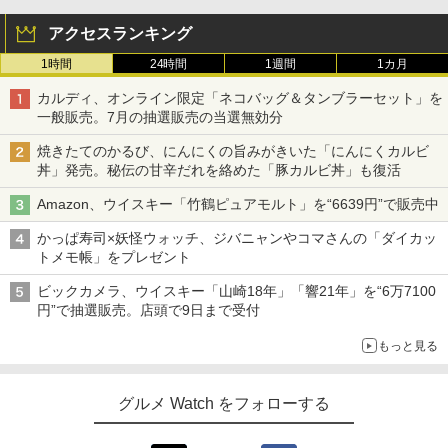
アクセスランキング
1時間
24時間
1週間
1カ月
カルディ、オンライン限定「ネコバッグ＆タンブラーセット」を
一般販売。7月の抽選販売の当選無効分
焼きたてのかるび、にんにくの旨みがきいた「にんにくカルビ
丼」発売。秘伝の甘辛だれを絡めた「豚カルビ丼」も復活
Amazon、ウイスキー「竹鶴ピュアモルト」を“6639円”で販売中
かっぱ寿司×妖怪ウォッチ、ジバニャンやコマさんの「ダイカッ
トメモ帳」をプレゼント
ビックカメラ、ウイスキー「山崎18年」「響21年」を“6万7100
円”で抽選販売。店頭で9日まで受付
もっと見る
グルメ Watch をフォローする