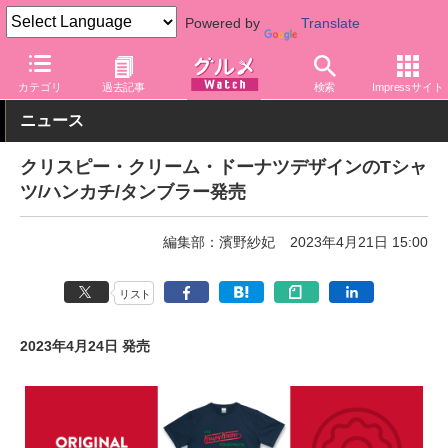
Powered by
Translate
グルメ Watch
店舗
ファストフード
カテゴリ
過去記事
検索
Impressサイト
ニュース
クリスピー・クリーム・ドーナツデザインのTシャ
ツ/ハンカチ/タンブラー発売
編集部：濱野紗妃
2023年4月21日 15:00
リスト
2023年4月24日 発売