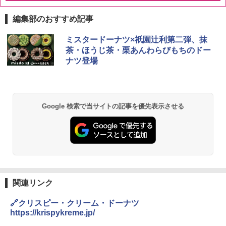
編集部のおすすめ記事
チキンラーメン どんぶり 85g×12個 日清
【セット買い】[山善] スチームオーブン
ミスタードーナツ×祇園辻利第二弾、抹
1
1
食品 インスタント カップ麺
レンジ 25L 一人暮らし 二人暮らし フラ
茶・ほうじ茶・栗あんわらびもちのドー
ットテーブル スチーム調理 自動メニュ
ナツ登場
ー19種搭載 角皿付き ブラック MRK-F25
￥1,939
0TSV(B) + 炊飯器 一人暮らし 5.5合 3種
類炊き分け機能 マイコン式 低温調理 無
洗米モード 保温 予約機能 ブラック AMR
C-10M(B)
【公式】ブタメン とんこつ味 35g×15個
2
Google 検索で当サイトの記事を優先表示させる
| 業務用 夜食 カップラーメン ミニカップ
￥30,280
麺 小腹 インスタント アウトドアにも ロ
ーリングストック 大人買い おやつカン
パニー
シャープ 過熱水蒸気 オーブンレンジ RE
2
￥1,288
-SS10Z-W ホワイト 30L 2段 調理 コン
ベクション 250℃ 連続加熱 簡単お手入
れ ホワイトバックライト液晶 らくチ
関連リンク
ン！（絶対湿度）センサー 時短料理 フ
国分 tabete だし麺 千葉県産はまぐりだ
3
ァミリー 大型レンジ 大容量
し 塩らーめん 108g×10袋 保存食 備蓄
🔗クリスピー・クリーム・ドーナツ
https://krispykreme.jp/
￥44,367
￥2,323