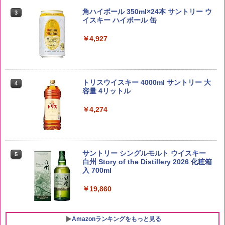
【在庫処分価格】ももたろう印 無洗米 5
3
kg 業務用 お米マイスターブレンド
角ハイボール 350ml×24本 サントリー ウ
3
イスキー ハイボール 缶
￥2,680
￥4,927
新潟ケンベイ【精米】新潟県産にじのき
4
らめき 5kg 令和7年産
トリスウイスキー 4000ml サントリー 大
4
容量 4リットル
￥5,809
￥4,274
by Amazon あきたこまちブレンド 無洗
5
米 5kg
サントリー シングルモルト ウイスキー
5
白州 Story of the Distillery 2026 化粧箱
入 700ml
￥3,396
￥19,860
Amazonランキングをもっと見る