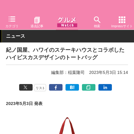
グルメ Watch
関連商品
グッズ
バッグ・ポーチ
カテゴリ
過去記事
検索
Impressサイト
ニュース
紀ノ国屋、ハワイのステーキハウスとコラボした
ハイビスカスデザインのトートバッグ
編集部：稲葉隆司
2023年5月3日 15:14
リスト
2023年5月3日 発表