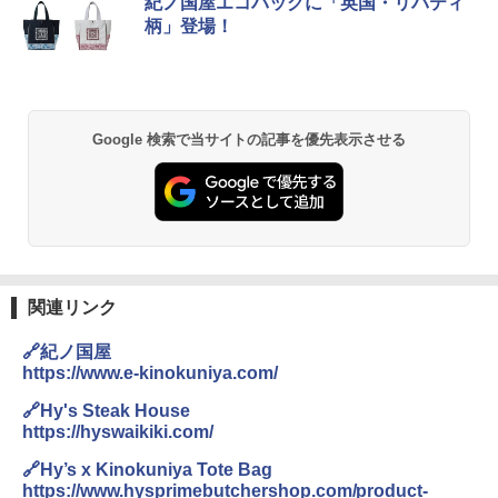
ブラックニッカ ニッカ Nikka ウィスキ
チキンラーメン どんぶり 85g×12個 日清
[山善] スチームオーブンレンジ 25L 一人
紀ノ国屋エコバッグに「英国・リバティ
1
1
1
ー4000ml ブラックニッカクリア ウヰス
食品 インスタント カップ麺
暮らし 二人暮らし フラットテーブル ス
柄」登場！
キー 【日本 アサヒ ウィスキー】 大容量
チーム調理 自動メニュー19種搭載 角皿
お得 4リットル
付き ブラック MRK-F250TSV(B)
￥1,939
￥4,358
￥22,800
Google 検索で当サイトの記事を優先表示させる
【公式】ブタメン とんこつ味 35g×15個
2
| 業務用 夜食 カップラーメン ミニカップ
角瓶 2700ml サントリー ウイスキー ハ
シャープ 過熱水蒸気 オーブンレンジ 23
麺 小腹 インスタント アウトドアにも ロ
2
2
イボール 大容量
L 1段調理 ブラック RE-WF232-B シンプ
ーリングストック 大人買い おやつカン
ル操作 コンパクト 一人暮らし 二人暮ら
パニー
し らくチン!（絶対湿度）センサー ノン
￥6,063
フライ調理 トースト スチームあたため
￥1,288
ワイドフラット庫内 簡単お手入れ
関連リンク
￥29,478
トリスウイスキー 4000ml サントリー 大
3
カップヌードル カップヌードルPRO シ
3
🔗紀ノ国屋
容量 4リットル
ーフードヌードル 高たんぱく&低糖質 さ
https://www.e-kinokuniya.com/
らに塩分控えめ 78g×12個
[山善] スチームオーブンレンジ 省エネ
￥4,274
3
🔗Hy's Steak House
高効率 15L 一人暮らし 二人暮らし スチ
￥3,248
https://hyswaikiki.com/
ーム調理 フラットテーブル トースト機
能 自動メニュー33種 簡単お手入れ ブラ
🔗Hy’s x Kinokuniya Tote Bag
ック YRZ-WF150TV(B)
https://www.hysprimebutchershop.com/product-
角ハイボール 350ml×24本 サントリー ウ
4