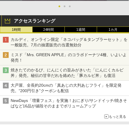
●
●
●
アクセスランキング
1時間
24時間
1週間
1カ月
カルディ、オンライン限定「ネコバッグ＆タンブラーセット」を
一般販売。7月の抽選販売の当選無効分
ミスド「Mrs. GREEN APPLE」のコラボドーナツ4種、いよいよ
発売！
焼きたてのかるび、にんにくの旨みがきいた「にんにくカルビ
丼」発売。秘伝の甘辛だれを絡めた「豚カルビ丼」も復活
大戸屋、全長約20cmの「真あじの大判あじフライ」を限定発
売。“200円引き”クーポンも配信
NewDays「増量フェス」を実施！おにぎり/サンドイッチ/焼きそ
ばなど16品が値段そのままでボリュームアップ
もっと見る