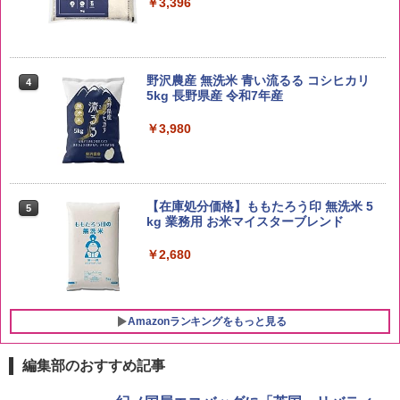
￥3,396
野沢農産 無洗米 青い流るる コシヒカリ
4
5kg 長野県産 令和7年産
￥3,980
【在庫処分価格】ももたろう印 無洗米 5
5
kg 業務用 お米マイスターブレンド
￥2,680
Amazonランキングをもっと見る
編集部のおすすめ記事