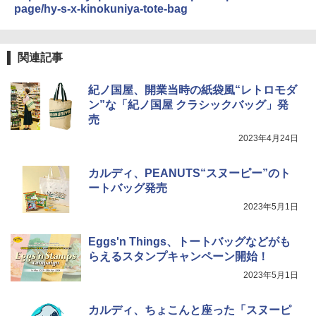
カップヌードル レギュラー 日清食品 カ
4
イスキー ハイボール 缶
￥26,130
page/hy-s-x-kinokuniya-tote-bag
ップ麺 78g×20個
￥4,930
￥3,475
関連記事
TOSHIBA(東芝) スチームオーブンレン
4
ジ 石窯ドーム ER-D80A(K) ブラック 25
0℃ 1段調理 フラットテーブル 電子レン
紀ノ国屋、開業当時の紙袋風“レトロモダ
ジ 赤外線センサー ノンフライ調理 簡単
サントリー シングルモルト ウイスキー
5
マルちゃん マルちゃんZUBAAAN! 横浜
5
ン”な「紀ノ国屋 クラシックバッグ」発
お手入れ 小型 新生活 一人暮らし 二人暮
白州 Story of the Distillery 2026 化粧箱
家系醤油豚骨 3食パック 130g×3食
らし ファミリー
売
入 700ml
￥467
2023年4月24日
￥34,546
￥19,860
カルディ、PEANUTS“スヌーピー”のト
ートバッグ発売
シャープ ウォーターオーブン ヘルシオ
5
2023年5月1日
AX-XJ1-B ブラック 30L 2段調理 コンベ
クション トースト機能
Eggs'n Things、トートバッグなどがも
￥44,800
らえるスタンプキャンペーン開始！
2023年5月1日
カルディ、ちょこんと座った「スヌーピ