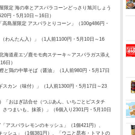
屋限定 海の幸とアスパラコーンどっさり旭川しょう
20円・5月10日～16日）
「高島屋限定 アスパラとりコーン」（100g486円・
（わんたん入）」（1人前1100円・5月10日～16
 北海道産エゾ鹿モモ肉ステーキ～アスパラガス添え
16日）
鰹と鶏の中華そば（醤油」（1人前980円・5月17日
カン（味付）」（1人前1300円・5月17日～23
か）「おはぎ詰合せ（つぶあん、いちごとピスタチ
さつまいも、抹茶）」（6個入り2301円・5月10日
AKERY「アスパラレモンのキッシュ」（1個421円）、
ッシュ」（1個381円）、「ウニと昆布・トマトの