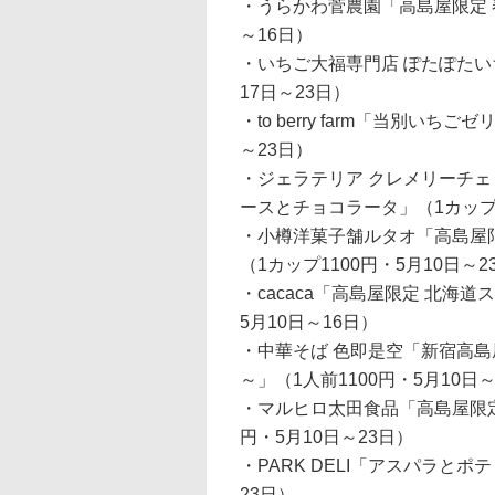
・うらかわ菅農園「高島屋限定 
～16日）
・いちご大福専門店 ぽたぽたい
17日～23日）
・to berry farm「当別い
～23日）
・ジェラテリア クレメリーチェ
ースとチョコラータ」（1カップ2
・小樽洋菓子舗ルタオ「高島屋
（1カップ1100円・5月10日～2
・cacaca「高島屋限定 北海
5月10日～16日）
・中華そば 色即是空「新宿高島
～」（1人前1100円・5月10日～
・マルヒロ太田食品「高島屋限定
円・5月10日～23日）
・PARK DELI「アスパラとポ
23日）