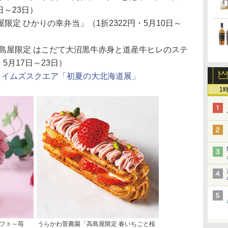
日～23日）
定 ひかりの幸弁当」（1折2322円・5月10日～
島屋限定 はこだて大沼黒牛赤身と道産牛ヒレのステ
5月17日～23日）
タイムズスクエア「初夏の大北海道展」
1
ソフト～苺
うらかわ菅農園「高島屋限定 春いちごと桜