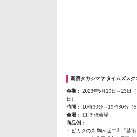
新宿タカシマヤ タイムズス
会期：
2023年5月10日～23日
日）
時間：
10時30分～19時30分（
会場：
11階 催会場
商品例：
・ピカタの森 駒ヶ岳牛乳「芸術ソ