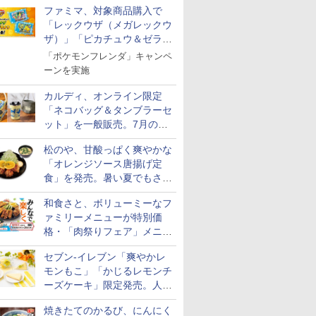
ファミマ、対象商品購入で
「レックウザ（メガレックウ
ザ）」「ピカチュウ＆ゼラオ
ラ」のフレンダピックがもら
「ポケモンフレンダ」キャンペ
える！
ーンを実施
カルディ、オンライン限定
「ネコバッグ＆タンブラーセ
ット」を一般販売。7月の抽
選販売の当選無効分
松のや、甘酸っぱく爽やかな
「オレンジソース唐揚げ定
食」を発売。暑い夏でもさっ
ぱり！
和食さと、ボリューミーなフ
ァミリーメニューが特別価
格・「肉祭りフェア」メニュ
ーがテイクアウトに登場
セブン-イレブン「爽やかレ
モンもこ」「かじるレモンチ
ーズケーキ」限定発売。人気
シリーズから夏限定の味わい
焼きたてのかるび、にんにく
が登場