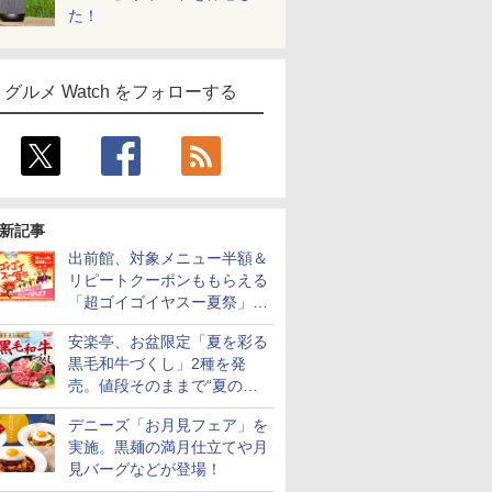
た！
グルメ Watch をフォローする
新記事
出前館、対象メニュー半額＆
リピートクーポンももらえる
「超ゴイゴイヤスー夏祭」を
実施
安楽亭、お盆限定「夏を彩る
黒毛和牛づくし」2種を発
売。値段そのままで“夏の巻
き野菜”付き
デニーズ「お月見フェア」を
実施。黒麺の満月仕立てや月
見バーグなどが登場！