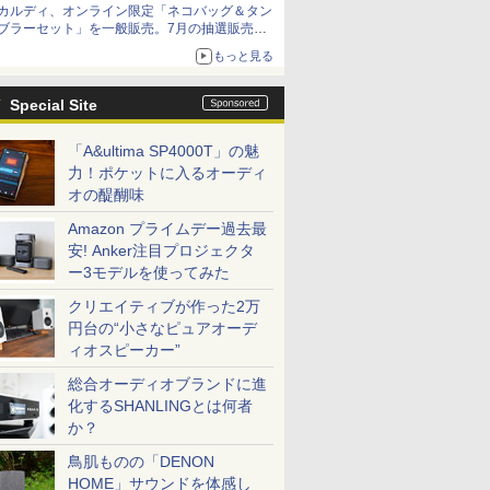
カルディ、オンライン限定「ネコバッグ＆タン
ブラーセット」を一般販売。7月の抽選販売の
当選無効分
もっと見る
Special Site
「A&ultima SP4000T」の魅
力！ポケットに入るオーディ
オの醍醐味
Amazon プライムデー過去最
安! Anker注目プロジェクタ
ー3モデルを使ってみた
クリエイティブが作った2万
円台の“小さなピュアオーデ
ィオスピーカー”
総合オーディオブランドに進
化するSHANLINGとは何者
か？
鳥肌ものの「DENON
HOME」サウンドを体感し