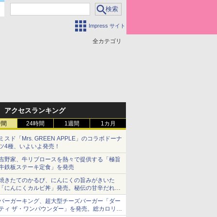
Impress サイト
全カテゴリ
アクセスランキング
時間
24時間
1週間
1カ月
ミスド「Mrs. GREEN APPLE」のコラボドーナ
ツ4種、いよいよ発売！
吉野家、牛リブロースを熱々で提供する「極旨
牛鉄板ステーキ定食」を発売
焼きたてのかるび、にんにくの旨みがきいた
「にんにくカルビ丼」発売。秘伝の甘辛だれを
絡めた「豚カルビ丼」も復活
バーガーキング、超大型チーズバーガー「ダー
ティ ザ・ワンパウンダー」を発売。総カロリー
約1656kcal、総重量約527g！