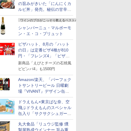
の旨みがきいた「にんにくカ
ルビ丼」発売。秘伝の甘辛だ
れを絡めた「豚カルビ丼」も
ワインのプロがこっそり教えるベストバイ
復活
シャンパーニュ・マルボーモ
ン・エ・コ・ブリュット
ピザハット、8月の「ハット
の日」は定番ピザ4種が810
円・「フレンズ4」「ピザハ
ット・ベスト4」値下げ
新商品「えびとチーズの石焼風
ビビンバ4」も1500円
Amazon/楽天、「パーフェク
トサントリービール 日曜劇
場『VIVANT』デザイン缶」
販売開始
ドラえもん×東京ばな奈、空
飛ぶドラえもんのスペシャル
缶入り「サクサクシュガーバ
ター」を発売
丸大食品「リュウジ監修 燻
製屋熟成ウインナー 旨み重