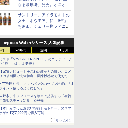
なる濃厚味」発売。オニオン
やガーリックの食べ応え
サントリー、アイラモルトの
女王「ボウモア」に「9年」
を追加。シェリー樽フィニッ
シュの12/15/18年も通年販売
に
Impress Watchシリーズ 人気記事
時間
24時間
1週間
1カ月
ミスド「Mrs. GREEN APPLE」のコラボドーナ
ツ4種、いよいよ発売！
【家電レビュー】手ごわい雑草との戦い、コメ
リの草刈機で完全勝利 掃除機感覚で使えた
NTT島田社長、ソフトバンクのセブン出資に「d
ポイント使えるようにして」
吉野家、牛リブロースを熱々で提供する「極旨
牛鉄板ステーキ定食」を発売
【本日みつけたお買い得品】モトローラのスマ
ホが約1万7,000円で購入可能
もっと見る