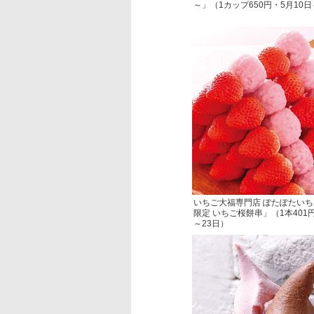
～」（1カップ650円・5月10日
いちご大福専門店 ぽたぽたい
限定 いちご桜餅串」（1本401円
～23日）