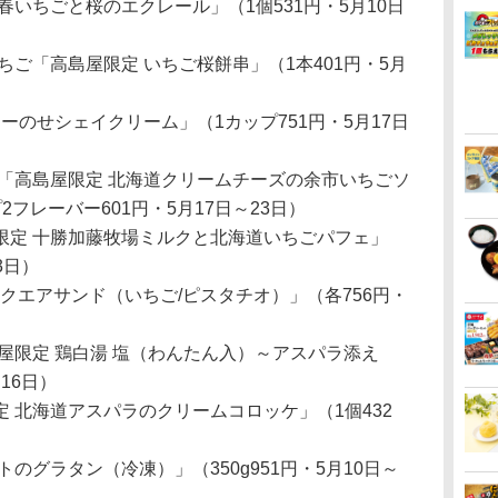
春いちごと桜のエクレール」（1個531円・5月10日
ちご「高島屋限定 いちご桜餅串」（1本401円・5月
ちごゼリーのせシェイクリーム」（1カップ751円・5月17日
「高島屋限定 北海道クリームチーズの余市いちごソ
フレーバー601円・5月17日～23日）
限定 十勝加藤牧場ミルクと北海道いちごパフェ」
3日）
道スクエアサンド（いちご/ピスタチオ）」（各756円・
屋限定 鶏白湯 塩（わんたん入）～アスパラ添え
16日）
 北海道アスパラのクリームコロッケ」（1個432
テトのグラタン（冷凍）」（350g951円・5月10日～