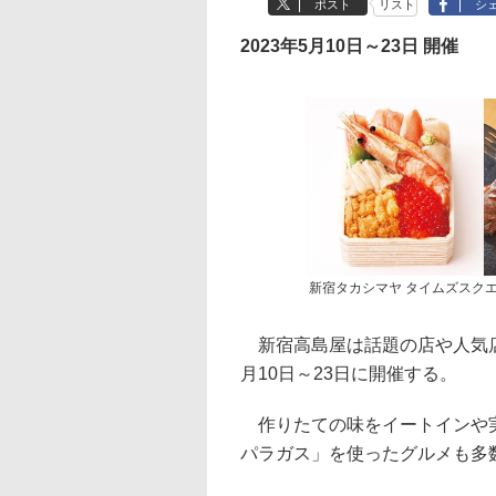
ポスト
リスト
シ
2023年5月10日～23日 開催
新宿タカシマヤ タイムズスク
新宿高島屋は話題の店や人気店
月10日～23日に開催する。
作りたての味をイートインや実
パラガス」を使ったグルメも多