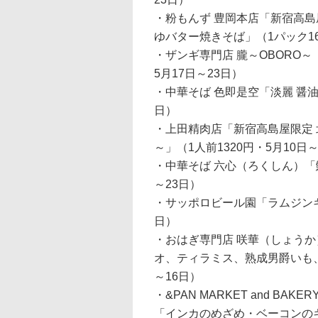
・粉もんず 豊岡本店「新宿高島
ゆバター焼きそば」（1パック16
・ザンギ専門店 朧～OBORO～
5月17日～23日）
・中華そば 色即是空「淡麗 醤油
日）
・上田精肉店「新宿高島屋限定
～」（1人前1320円・5月10日～
・中華そば 六心（ろくしん）「
～23日）
・サッポロビール園「ラムジンギス
日）
・おはぎ専門店 咲華（しょう
オ、ティラミス、熟成男爵いも、
～16日）
・&PAN MARKET and B
「インカのめざめ・ベーコンのキ