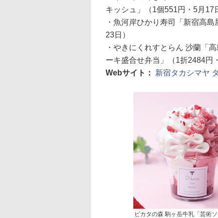
キッシュ」（1個551円・5月17
・魚河岸ひかり寿司「新宿高島屋限
23日）
・やきにくれすとらん 沙蘭「高
ーキ盛合せ弁当」（1折2484円・
Webサイト：
新宿タカシマヤ 
ピカタの森 駒ヶ岳牛乳「芸術