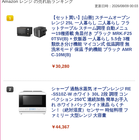
Amazon レンジ の売れ筋ランキング
更新日時：2026/08/09 00:03
by Amazon 国産ブレンド米 精米 5kg
ブラックニッカ ニッカ Nikka ウィスキ
チキンラーメン どんぶり 85g×12個 日清
【セット買い】[山善] スチームオーブン
1
1
1
1
ー4000ml ブラックニッカクリア ウヰス
食品 インスタント カップ麺
レンジ 25L 一人暮らし 二人暮らし フラ
キー 【日本 アサヒ ウィスキー】 大容量
ットテーブル スチーム調理 自動メニュ
￥2,650
お得 4リットル
ー19種搭載 角皿付き ブラック MRK-F25
￥1,939
0TSV(B) + 炊飯器 一人暮らし 5.5合 3種
類炊き分け機能 マイコン式 低温調理 無
￥4,358
洗米モード 保温 予約機能 ブラック AMR
C-10M(B)
【公式】ブタメン とんこつ味 35g×15個
2
野沢農産 無洗米 青い流るる コシヒカリ
2
| 業務用 夜食 カップラーメン ミニカップ
￥30,280
5kg 長野県産 令和7年産
角瓶 2700ml サントリー ウイスキー ハ
麺 小腹 インスタント アウトドアにも ロ
2
イボール 大容量
ーリングストック 大人買い おやつカン
￥3,980
パニー
￥6,055
シャープ 過熱水蒸気 オーブンレンジ RE
2
￥1,288
-SS10Z-W ホワイト 30L 2段 調理 コン
ベクション 250℃ 連続加熱 簡単お手入
れ ホワイトバックライト液晶 らくチ
【在庫処分価格】ももたろう印 無洗米 5
3
ン！（絶対湿度）センサー 時短料理 フ
kg 業務用 お米マイスターブレンド
角ハイボール 350ml×24本 サントリー ウ
3
国分 tabete だし麺 千葉県産はまぐりだ
3
ァミリー 大型レンジ 大容量
イスキー ハイボール 缶
し 塩らーめん 108g×10袋 保存食 備蓄
￥2,680
￥44,367
￥4,927
￥2,323