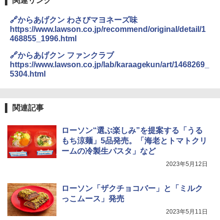
関連リンク
🔗からあげクン わさびマヨネーズ味
https://www.lawson.co.jp/recommend/original/detail/1
468855_1996.html
🔗からあげクン ファンクラブ
https://www.lawson.co.jp/lab/karaagekun/art/1468269_
5304.html
関連記事
ローソン“選ぶ楽しみ”を提案する「うる
もち涼麺」5品発売。「海老とトマトクリ
ームの冷製生パスタ」など
2023年5月12日
ローソン「ザクチョコバー」と「ミルク
っこムース」発売
2023年5月11日