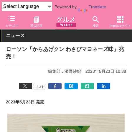
Powered by
Translate
グルメ Watch
店舗
コンビニ
ローソン
カテゴリ
過去記事
検索
Impressサイト
ニュース
ローソン「からあげクン わさびマヨネーズ味」発
売！
編集部：濱野紗妃
2023年5月23日 10:38
リスト
2023年5月23日 発売