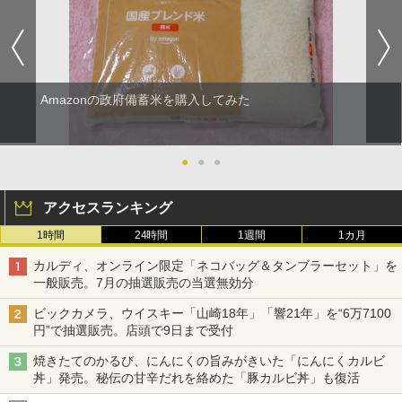
Amazonの政府備蓄米を購入してみた
●
●
●
アクセスランキング
1時間
24時間
1週間
1カ月
カルディ、オンライン限定「ネコバッグ＆タンブラーセット」を
一般販売。7月の抽選販売の当選無効分
ビックカメラ、ウイスキー「山崎18年」「響21年」を“6万7100
円”で抽選販売。店頭で9日まで受付
焼きたてのかるび、にんにくの旨みがきいた「にんにくカルビ
丼」発売。秘伝の甘辛だれを絡めた「豚カルビ丼」も復活