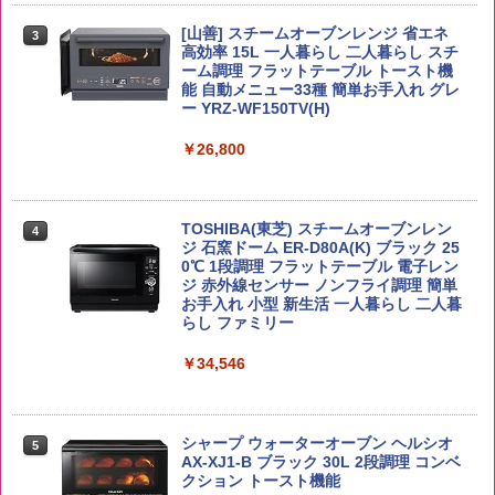
[山善] スチームオーブンレンジ 省エネ
新潟ケンベイ【精米】新潟県産にじのき
3
4
高効率 15L 一人暮らし 二人暮らし スチ
らめき 5kg 令和7年産
トリスウイスキー 4000ml サントリー 大
4
カップヌードル カップヌードルPRO シ
4
ーム調理 フラットテーブル トースト機
容量 4リットル
ーフードヌードル 高たんぱく&低糖質 さ
能 自動メニュー33種 簡単お手入れ グレ
￥5,809
らに塩分控えめ 78g×12個
ー YRZ-WF150TV(H)
￥4,274
￥3,248
￥26,800
by Amazon あきたこまちブレンド 無洗
5
米 5kg
サントリー シングルモルト ウイスキー
5
カップヌードル カップヌードルPRO し
5
TOSHIBA(東芝) スチームオーブンレン
白州 Story of the Distillery 2026 化粧箱
4
ょうゆ 高たんぱく&低糖質 さらに塩分控
ジ 石窯ドーム ER-D80A(K) ブラック 25
入 700ml
￥3,396
えめ 75g×12個
0℃ 1段調理 フラットテーブル 電子レン
ジ 赤外線センサー ノンフライ調理 簡単
￥19,860
￥2,885
お手入れ 小型 新生活 一人暮らし 二人暮
らし ファミリー
￥34,546
シャープ ウォーターオーブン ヘルシオ
5
AX-XJ1-B ブラック 30L 2段調理 コンベ
クション トースト機能