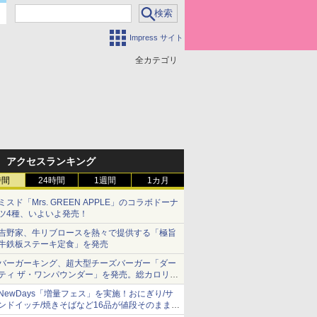
Impress サイト
全カテゴリ
アクセスランキング
時間
24時間
1週間
1カ月
ミスド「Mrs. GREEN APPLE」のコラボドーナ
ツ4種、いよいよ発売！
吉野家、牛リブロースを熱々で提供する「極旨
牛鉄板ステーキ定食」を発売
バーガーキング、超大型チーズバーガー「ダー
ティ ザ・ワンパウンダー」を発売。総カロリー
約1656kcal、総重量約527g！
NewDays「増量フェス」を実施！おにぎり/サ
ンドイッチ/焼きそばなど16品が値段そのままで
ボリュームアップ