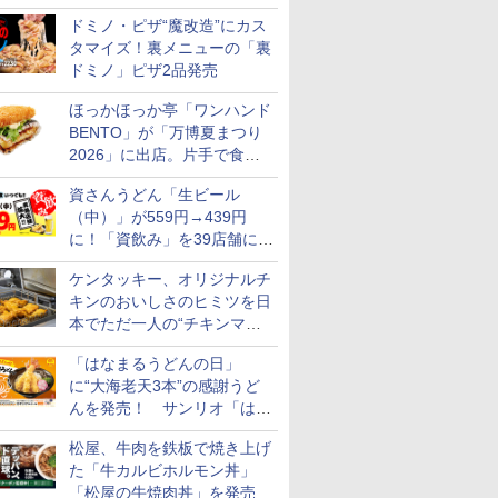
カロリー約1656kcal、総重量
ドミノ・ピザ“魔改造”にカス
約527g！
タマイズ！裏メニューの「裏
ドミノ」ピザ2品発売
ほっかほっか亭「ワンハンド
BENTO」が「万博夏まつり
2026」に出店。片手で食べ
られる海苔弁や和牛きんぴら
資さんうどん「生ビール
を販売
（中）」が559円→439円
に！「資飲み」を39店舗に拡
大
ケンタッキー、オリジナルチ
キンのおいしさのヒミツを日
本でただ一人の“チキンマイ
スター”笠原氏から学んでき
「はなまるうどんの日」
た
に“大海老天3本”の感謝うど
んを発売！ サンリオ「はな
まるおばけ」のシール/キャ
松屋、牛肉を鉄板で焼き上げ
ンディなども
た「牛カルビホルモン丼」
「松屋の牛焼肉丼」を発売