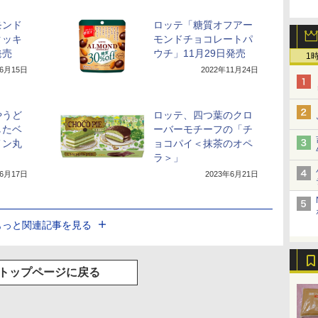
モンド
ロッテ「糖質オフアー
クッキ
モンドチョコレートパ
発売
ウチ」11月29日発売
1
年6月15日
2022年11月24日
やうど
ロッテ、四つ葉のクロ
したベ
ーバーモチーフの「チ
メン丸
ョコパイ＜抹茶のオペ
ラ＞」
年6月17日
2023年6月21日
もっと関連記事を見る
トップページに戻る