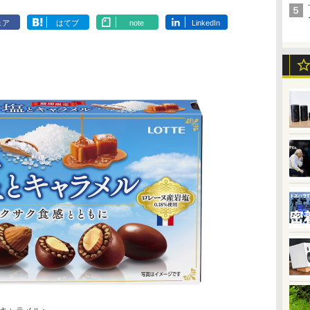
ェア
はてブ
note
LinkedIn