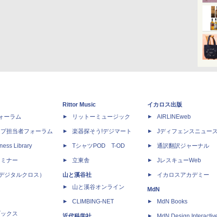
Rittor Music
イカロス出版
dフォーラム
リットーミュージック
AIRLINEweb
ップ担当者フォーラム
楽器探そう!デジマート
Jディフェンスニュー
ness Library
TシャツPOD T-OD
通訳翻訳ジャーナル
セミナー
立東舎
JレスキューWeb
 X（デジタルクロス）
山と溪谷社
イカロスアカデミー
山と溪谷オンライン
MdN
CLIMBING-NET
MdN Books
ブックス
近代科学社
MdN Design Interactiv