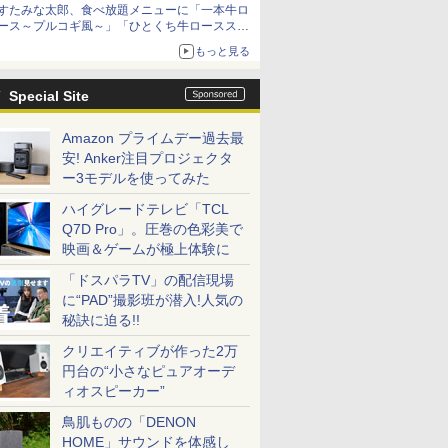
すたみな太郎、食べ放題メニューに「一本牛ロ
ース～プルコギ風～」「ひとくち牛ロースステ
ーキ」をお盆限定で追加
もっと見る
Special Site
Amazon プライムデー過去最
安! Anker注目プロジェクタ
ー3モデルを使ってみた
ハイグレードテレビ「TCL
Q7D Pro」。圧巻の色彩美で
映画＆ゲームが極上体験に
「ドスパラTV」の配信現場
に“PAD”撮影班が潜入!人気の
秘訣に迫る!!
クリエイティブが作った2万
円台の“小さなピュアオーデ
ィオスピーカー”
鳥肌ものの「DENON
HOME」サウンドを体感し