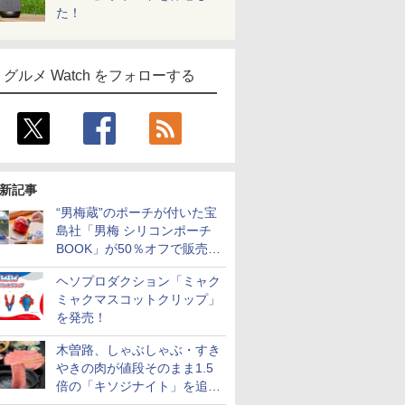
た！
グルメ Watch をフォローする
新記事
“男梅蔵”のポーチが付いた宝
島社「男梅 シリコンポーチ
BOOK」が50％オフで販売
中！
ヘソプロダクション「ミャク
ミャクマスコットクリップ」
を発売！
木曽路、しゃぶしゃぶ・すき
やきの肉が値段そのまま1.5
倍の「キソジナイト」を追加
実施！水・日曜夜限定