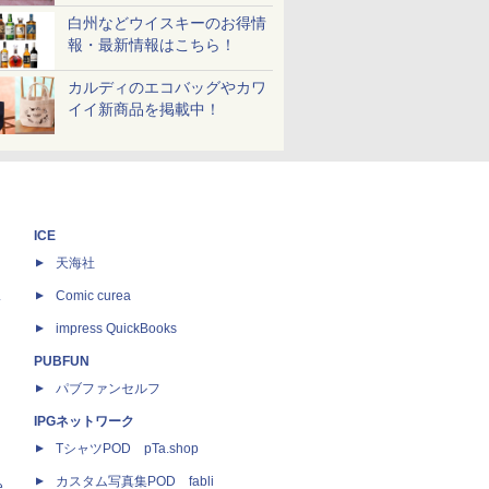
白州などウイスキーのお得情
報・最新情報はこちら！
カルディのエコバッグやカワ
イイ新商品を掲載中！
ICE
天海社
ス
Comic curea
impress QuickBooks
PUBFUN
パブファンセルフ
IPGネットワーク
TシャツPOD pTa.shop
カスタム写真集POD fabli
e