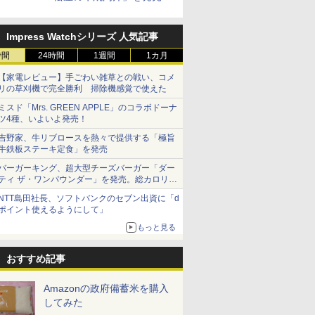
Impress Watchシリーズ 人気記事
時間
24時間
1週間
1カ月
【家電レビュー】手ごわい雑草との戦い、コメ
リの草刈機で完全勝利 掃除機感覚で使えた
ミスド「Mrs. GREEN APPLE」のコラボドーナ
ツ4種、いよいよ発売！
吉野家、牛リブロースを熱々で提供する「極旨
牛鉄板ステーキ定食」を発売
バーガーキング、超大型チーズバーガー「ダー
ティ ザ・ワンパウンダー」を発売。総カロリー
約1656kcal、総重量約527g！
NTT島田社長、ソフトバンクのセブン出資に「d
ポイント使えるようにして」
もっと見る
おすすめ記事
Amazonの政府備蓄米を購入
してみた