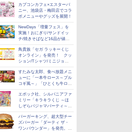
カプコンカフェ×エスターバ
ニー、池袋店・梅田店でコラ
ボメニューやグッズを展開！
NewDays「増量フェス」を
実施！おにぎり/サンドイッ
チ/焼きそばなど16品が値段
そのままでボリュームアップ
鳥貴族「セガ ラッキーくじ
オンライン」を発売！ クッ
ション/Tシャツ/ミニジョッ
キ/ステッカーなど全7賞
すたみな太郎、食べ放題メニ
ューに「一本牛ロース～プル
コギ風～」「ひとくち牛ロー
スステーキ」をお盆限定で追
エポック社、シルバニアファ
加
ミリー「キラキラくじ ～ほ
しぞらパジャマパーティ～」
を発売。人形/家具/建物など
バーガーキング、超大型チー
ズバーガー「ダーティ ザ・
ワンパウンダー」を発売。総