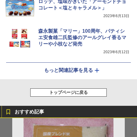
ロッテ、塩味がきいた「アーモンドチョ
AX-XJ1-B ブラック 30L 2段調理 コンベ
クション トースト機能
コレート＜塩とキャラメル＞」
2023年6月13日
￥44,800
森永製菓「マリー」100周年、パティシ
エ安食雄二氏監修のアールグレイ香るマ
リーや小枝など発売
2023年6月12日
もっと関連記事を見る
トップページに戻る
おすすめ記事