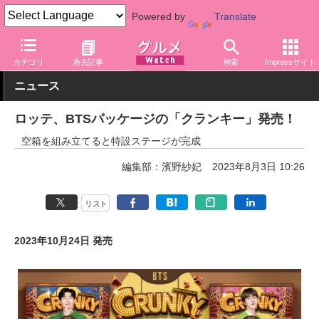
Powered by
Translate
グルメ Watch
メーカー
菓子
ロッテ
カテゴリ
過去記事
検索
Impressサイト
ニュース
ロッテ、BTSパッケージの「クランキー」発売！
空箱を組み立てると特設ステージが完成
編集部：濱野紗妃
2023年8月3日 10:26
リスト
2023年10月24日 発売