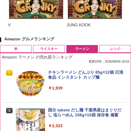
V
JUNG KOOK
Amazon グルメランキング
米
ウイスキー
ラーメン
レンジ
Amazon ラーメン の売れ筋ランキング
更新日時：2026/08/09 18:03
by Amazon 国産ブレンド米 精米 5kg
ブラックニッカ ニッカ Nikka ウィスキ
チキンラーメン どんぶり 85g×12個 日清
1
1
1
ー4000ml ブラックニッカクリア ウヰス
食品 インスタント カップ麺
キー 【日本 アサヒ ウィスキー】 大容量
￥2,650
お得 4リットル
￥1,939
￥4,327
国分 tabete だし麺 千葉県産はまぐりだ
2
【在庫処分価格】ももたろう印 無洗米 5
2
し 塩らーめん 108g×10袋 保存食 備蓄
kg 業務用 お米マイスターブレンド
角瓶 2700ml サントリー ウイスキー ハ
2
イボール 大容量
￥2,323
￥2,680