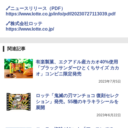
🔗ニュースリリース（PDF）
https://www.lotte.co.jp/info/pdf/20230727113039.pdf
【セット買い】 [山善] スチームオーブン
3
🔗株式会社ロッテ
レンジ 省エネ 高効率 15L 一人暮らし 二
https://www.lotte.co.jp/
人暮らし フラットテーブル グレー YRZ-
WF150TV(H) + 炊飯器 5.5合 マイコン式
低温調理 AMRC-10M(B) ブラック
関連記事
￥34,280
有楽製菓、エクアドル産カカオ40%使用
「ブラックサンダーひとくちサイズ カカ
TOSHIBA(東芝) スチームオーブンレン
4
オ」コンビニ限定発売
ジ 石窯ドーム ER-D80A(K) ブラック 25
0℃ 1段調理 フラットテーブル 電子レン
2023年7月5日
ジ 赤外線センサー ノンフライ調理 簡単
お手入れ 小型 新生活 一人暮らし 二人暮
らし ファミリー
ロッテ「鬼滅の刃マンチョコ 復刻セレク
ション」発売。55種のキラキラシールを
￥34,266
展開
2023年6月22日
シャープ ウォーターオーブン ヘルシオ
5