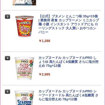
￥6,091
【公式】ブタメン とんこつ味 35g×15個
3
by Amazon あきたこまちブレンド 無洗
3
| 業務用 夜食 カップラーメン ミニカップ
米 5kg
角ハイボール 350ml×24本 サントリー ウ
麺 小腹 インスタント アウトドアにも ロ
3
イスキー ハイボール 缶
ーリングストック 大人買い おやつカン
￥3,396
パニー
￥4,927
￥1,288
新潟ケンベイ【精米】新潟県産にじのき
4
らめき 5kg 令和7年産
トリスウイスキー 4000ml サントリー 大
4
カップヌードル カップヌードルPRO し
4
容量 4リットル
ょうゆ 高たんぱく&低糖質 さらに塩分控
￥5,809
えめ 75g×12個
￥4,274
￥2,885
野沢農産 無洗米 青い流るる コシヒカリ
5
5kg 長野県産 令和7年産
【数量限定】竹鶴ピュアモルト700ml ア
5
カップヌードル カップヌードルPRO シ
5
サヒ [ ウイスキー 日本 700ml ]【中元 ギ
ーフードヌードル 高たんぱく&低糖質 さ
フト プレゼント 贈り物に】
￥3,980
らに塩分控えめ 78g×12個