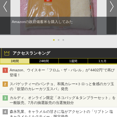
Amazonの政府備蓄米を購入してみた
●
●
●
アクセスランキング
1時間
24時間
1週間
1カ月
Amazon、ウイスキー「フロム・ザ・バレル」が“4402円”で再び
登場！
スパゲッティーのパンチョ、和風カレー×トロっと食感のカツ玉
の「欲望のカレーカツ玉スパ」発売
カルディ、オンライン限定「ネコバッグ＆タンブラーセット」を
一般販売。7月の抽選販売の当選無効分
森永乳業、キャラメルの甘さに塩がアクセントの「リプトン 塩
キャラメルミルクティー」限定発売