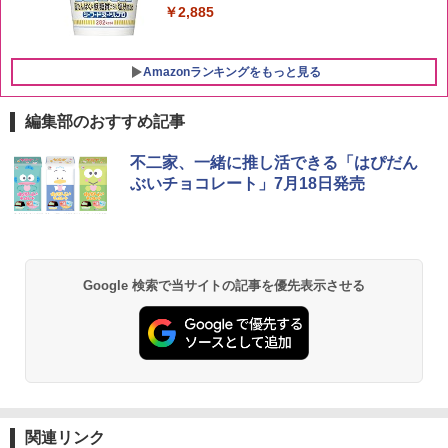
￥6,930
￥2,885
Amazonランキングをもっと見る
編集部のおすすめ記事
[山善] スチームオーブンレンジ 25L 一人
不二家、一緒に推し活できる「はぴだん
1
暮らし 二人暮らし フラットテーブル ス
ぶいチョコレート」7月18日発売
チーム調理 自動メニュー19種搭載 角皿
付き ブラック MRK-F250TSV(B)
￥22,800
Google 検索で当サイトの記事を優先表示させる
シャープ 過熱水蒸気 オーブンレンジ 23
2
L 1段調理 ブラック RE-WF232-B シンプ
ル操作 コンパクト 一人暮らし 二人暮ら
し らくチン!（絶対湿度）センサー ノン
フライ調理 トースト スチームあたため
ワイドフラット庫内 簡単お手入れ
関連リンク
￥29,447