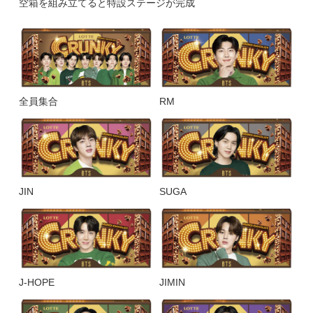
空箱を組み立てると特設ステージが完成
全員集合
RM
JIN
SUGA
J-HOPE
JIMIN