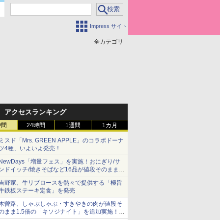
Impress サイト
全カテゴリ
アクセスランキング
時間
24時間
1週間
1カ月
ミスド「Mrs. GREEN APPLE」のコラボドーナ
ツ4種、いよいよ発売！
NewDays「増量フェス」を実施！おにぎり/サ
ンドイッチ/焼きそばなど16品が値段そのままで
ボリュームアップ
吉野家、牛リブロースを熱々で提供する「極旨
牛鉄板ステーキ定食」を発売
木曽路、しゃぶしゃぶ・すきやきの肉が値段そ
のまま1.5倍の「キソジナイト」を追加実施！
水・日曜夜限定