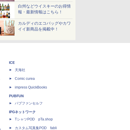
白州などウイスキーのお得情
報・最新情報はこちら！
カルディのエコバッグやカワ
イイ新商品を掲載中！
ICE
天海社
ス
Comic curea
impress QuickBooks
PUBFUN
パブファンセルフ
IPGネットワーク
TシャツPOD pTa.shop
カスタム写真集POD fabli
e