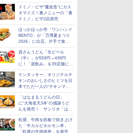
カロリー約1656kcal、総重量
ドミノ・ピザ“魔改造”にカス
約527g！
タマイズ！裏メニューの「裏
ドミノ」ピザ2品発売
ほっかほっか亭「ワンハンド
BENTO」が「万博夏まつり
2026」に出店。片手で食べ
られる海苔弁や和牛きんぴら
資さんうどん「生ビール
を販売
（中）」が559円→439円
に！「資飲み」を39店舗に拡
大
ケンタッキー、オリジナルチ
キンのおいしさのヒミツを日
本でただ一人の“チキンマイ
スター”笠原氏から学んでき
「はなまるうどんの日」
た
に“大海老天3本”の感謝うど
んを発売！ サンリオ「はな
まるおばけ」のシール/キャ
松屋、牛肉を鉄板で焼き上げ
ンディなども
た「牛カルビホルモン丼」
「松屋の牛焼肉丼」を発売