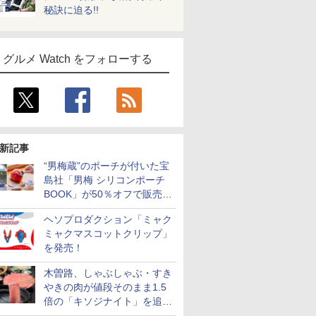
秘訣に迫る!!
グルメ Watch をフォローする
新記事
“男梅蔵”のポーチが付いた宝
島社「男梅 シリコンポーチ
BOOK」が50％オフで販売
中！
ヘソプロダクション「ミャク
ミャクマスコットクリップ」
を発売！
木曽路、しゃぶしゃぶ・すき
やきの肉が値段そのまま1.5
倍の「キソジナイト」を追加
実施！水・日曜夜限定