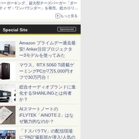
バーガーキング、超大型チーズバーガー「ダー
ティ ザ・ワンパウンダー」を発売。総カロリー
約1656kcal、総重量約527g！
もっと見る
Special Site
Amazon プライムデー過去最
安! Anker注目プロジェクタ
ー3モデルを使ってみた
マウス、RTX 5060 Ti搭載ゲ
ーミングPCが7万5,000円オ
フで30万円台！
総合オーディオブランドに進
化するSHANLINGとは何者
か？
AIスマートノートの
iFLYTEK「AINOTE 2」はな
ぜ魅力的なのか？
「ドスパラTV」の配信現場
に“PAD”撮影班が潜入!人気の