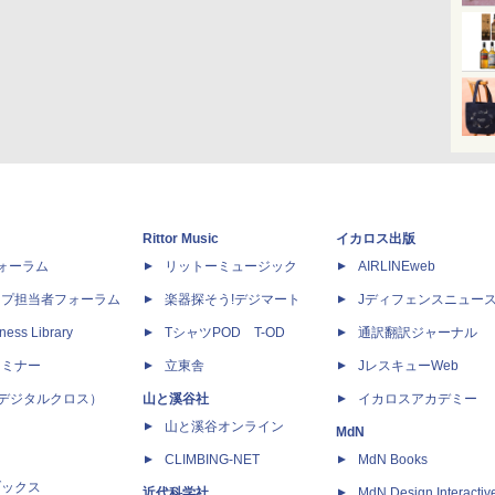
Rittor Music
イカロス出版
dフォーラム
リットーミュージック
AIRLINEweb
ップ担当者フォーラム
楽器探そう!デジマート
Jディフェンスニュー
ness Library
TシャツPOD T-OD
通訳翻訳ジャーナル
セミナー
立東舎
JレスキューWeb
 X（デジタルクロス）
山と溪谷社
イカロスアカデミー
山と溪谷オンライン
MdN
CLIMBING-NET
MdN Books
ブックス
近代科学社
MdN Design Interactiv