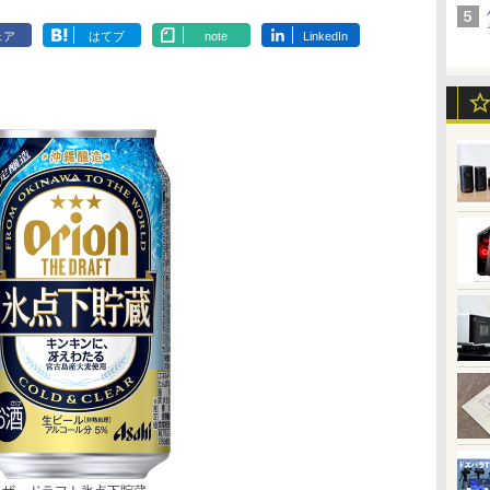
ェア
はてブ
note
LinkedIn