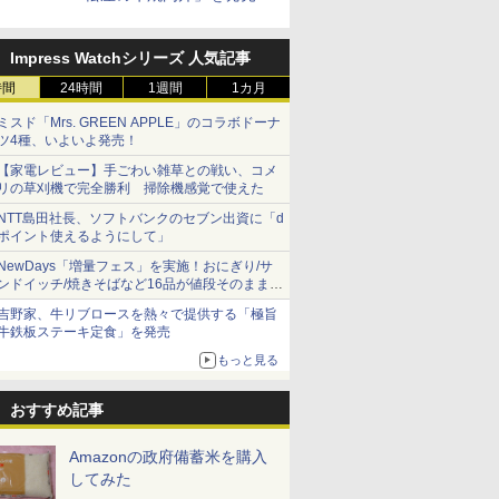
Impress Watchシリーズ 人気記事
時間
24時間
1週間
1カ月
ミスド「Mrs. GREEN APPLE」のコラボドーナ
ツ4種、いよいよ発売！
【家電レビュー】手ごわい雑草との戦い、コメ
リの草刈機で完全勝利 掃除機感覚で使えた
NTT島田社長、ソフトバンクのセブン出資に「d
ポイント使えるようにして」
NewDays「増量フェス」を実施！おにぎり/サ
ンドイッチ/焼きそばなど16品が値段そのままで
ボリュームアップ
吉野家、牛リブロースを熱々で提供する「極旨
牛鉄板ステーキ定食」を発売
もっと見る
おすすめ記事
Amazonの政府備蓄米を購入
してみた