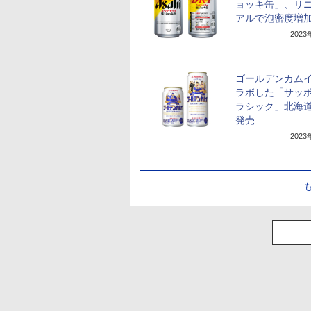
ョッキ缶」、リ
アルで泡密度増
202
ゴールデンカム
ラボした「サッポ
ラシック」北海
発売
202