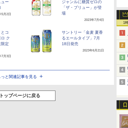
ニュー
ジャンルに糖質ゼロの
加
「ザ・ブリュー」が登
場
3年5月2日
2023年7月4日
1
イとコ
サントリー「金麦 夏香
ロ ク
るエールタイプ」7月
道限定
18日発売
2023年6月21日
3年7月3日
もっと関連記事を見る
トップページに戻る