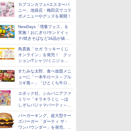
カプコンカフェ×エスターバ
ニー、池袋店・梅田店でコラ
ボメニューやグッズを展開！
NewDays「増量フェス」を
実施！おにぎり/サンドイッ
チ/焼きそばなど16品が値段
そのままでボリュームアップ
鳥貴族「セガ ラッキーくじ
オンライン」を発売！ クッ
ション/Tシャツ/ミニジョッ
キ/ステッカーなど全7賞
すたみな太郎、食べ放題メニ
ューに「一本牛ロース～プル
コギ風～」「ひとくち牛ロー
スステーキ」をお盆限定で追
エポック社、シルバニアファ
加
ミリー「キラキラくじ ～ほ
しぞらパジャマパーティ～」
を発売。人形/家具/建物など
バーガーキング、超大型チー
ズバーガー「ダーティ ザ・
ワンパウンダー」を発売。総