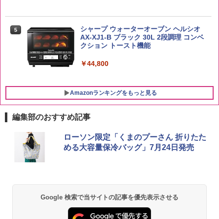
￥2,680
入 700ml
￥341
￥20,000
シャープ ウォーターオーブン ヘルシオ
5
AX-XJ1-B ブラック 30L 2段調理 コンベ
クション トースト機能
￥44,800
Amazonランキングをもっと見る
編集部のおすすめ記事
ローソン限定「くまのプーさん 折りたた
める大容量保冷バッグ」7月24日発売
Google 検索で当サイトの記事を優先表示させる