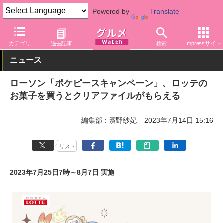
Powered by
Translate
グルメ Watch
店舗
コンビニ
ローソン
カテゴリ
過去記事
検索
Impressサイト
ニュース
ローソン「ポケピースキャンペーン」、ロッテの
お菓子を買うとクリアファイルがもらえる
編集部：濱野紗妃
2023年7月14日 15:16
リスト
2023年7月25日7時～8月7日 実施