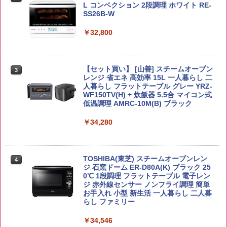
イボール 大容量
L コンベクション 2段調理 ホワイト RE-
ーリングストック 大人買い おやつカン
SS26B-W
￥5,809
パニー
￥6,055
￥32,800
￥1,288
by Amazon あきたこまちブレンド 無洗
3
米 5kg
角ハイボール 350ml×24本 サントリー ウ
【セット買い】 [山善] スチームオーブン
3
カップヌードル カップヌードルPRO シ
3
3
イスキー ハイボール 缶
レンジ 省エネ 高効率 15L 一人暮らし 二
ーフードヌードル 高たんぱく&低糖質 さ
￥3,396
人暮らし フラットテーブル グレー YRZ-
らに塩分控えめ 78g×12個
WF150TV(H) + 炊飯器 5.5合 マイコン式
￥4,927
低温調理 AMRC-10M(B) ブラック
￥2,698
￥34,280
野沢農産 無洗米 青い流るる コシヒカリ
4
5kg 長野県産 令和7年産
【数量限定】竹鶴ピュアモルト700ml ア
4
国分 tabete だし麺 千葉県産はまぐりだ
4
サヒ [ ウイスキー 日本 700ml ]【中元 ギ
し 塩らーめん 108g×10袋 保存食 備蓄
フト プレゼント 贈り物に】
￥3,980
TOSHIBA(東芝) スチームオーブンレン
4
ジ 石窯ドーム ER-D80A(K) ブラック 25
￥2,323
￥6,783
0℃ 1段調理 フラットテーブル 電子レン
ジ 赤外線センサー ノンフライ調理 簡単
お手入れ 小型 新生活 一人暮らし 二人暮
【在庫処分価格】ももたろう印 無洗米 5
らし ファミリー
5
kg 業務用 お米マイスターブレンド
サントリー シングルモルト ウイスキー
5
マルちゃん マルちゃんZUBAAAN! 横浜
5
白州 Story of the Distillery 2026 化粧箱
￥34,546
家系醤油豚骨 3食パック 130g×3食