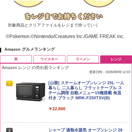
対象商品とクリアファイルをレジまで持っていく
©Pokemon.©Nintendo/Creatures Inc./GAME FREAK inc.
Amazon グルメランキング
米
ウイスキー
ラーメン
レンジ
Amazon レンジ の売れ筋ランキング
更新日時：2026/08/09 12:03
by Amazon 国産ブレンド米 精米 5kg
ブラックニッカ ニッカ Nikka ウィスキ
チキンラーメン どんぶり 85g×12個 日清
[山善] スチームオーブンレンジ 25L 一人
1
1
1
1
ー4000ml ブラックニッカクリア ウヰス
食品 インスタント カップ麺
暮らし 二人暮らし フラットテーブル ス
キー 【日本 アサヒ ウィスキー】 大容量
チーム調理 自動メニュー19種搭載 角皿
￥2,650
お得 4リットル
付き ブラック MRK-F250TSV(B)
￥1,939
￥4,327
￥22,800
【公式】ブタメン とんこつ味 35g×15個
2
新潟ケンベイ【精米】新潟県産にじのき
2
| 業務用 夜食 カップラーメン ミニカップ
らめき 5kg 令和7年産
角瓶 2700ml サントリー ウイスキー ハ
シャープ 過熱水蒸気 オーブンレンジ 26
麺 小腹 インスタント アウトドアにも ロ
2
2