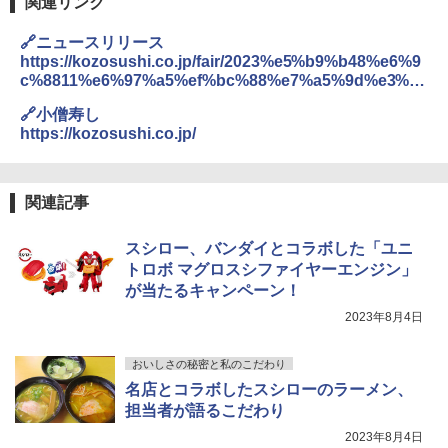
関連リンク
🔗ニュースリリース
https://kozosushi.co.jp/fair/2023%e5%b9%b48%e6%9
c%8811%e6%97%a5%ef%bc%88%e7%a5%9d%e3%83
%bb%e9%87%91%ef%bc%89%ef%bd%9e%e3%81%8
🔗小僧寿し
a%e7%9b%86%e3%83%95%e3%82%a7%e3%82%a2%
https://kozosushi.co.jp/
e9%96%8b%e5%82%ac%ef%bc%81
関連記事
スシロー、バンダイとコラボした「ユニ
トロボ マグロスシファイヤーエンジン」
が当たるキャンペーン！
2023年8月4日
おいしさの秘密と私のこだわり
名店とコラボしたスシローのラーメン、
担当者が語るこだわり
2023年8月4日