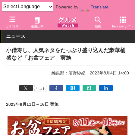
Powered by
Translate
グルメ Watch
店舗
寿司
小僧寿し
カテゴリ
過去記事
検索
Impressサイト
ニュース
小僧寿し、人気ネタをたっぷり盛り込んだ豪華桶
盛など「お盆フェア」実施
編集部：濱野紗妃
2023年8月4日 14:00
リスト
2023年8月11日～16日 実施