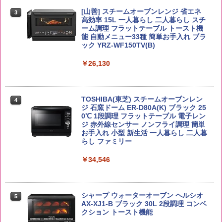
[山善] スチームオーブンレンジ 省エネ
by Amazon あきたこまちブレンド 無洗
3
4
高効率 15L 一人暮らし 二人暮らし スチ
米 5kg
トリスウイスキー 4000ml サントリー 大
4
カップヌードル カップヌードルPRO シ
4
ーム調理 フラットテーブル トースト機
容量 4リットル
ーフードヌードル 高たんぱく&低糖質 さ
能 自動メニュー33種 簡単お手入れ ブラ
￥3,396
らに塩分控えめ 78g×12個
ック YRZ-WF150TV(B)
￥4,345
￥2,989
￥26,130
by Amazon 新潟県産 新潟のお米 無洗米
5
5kg
サントリー シングルモルト ウイスキー
5
カップヌードル カップヌードルPRO し
5
TOSHIBA(東芝) スチームオーブンレン
白州 Story of the Distillery 2026 化粧箱
4
ょうゆ 高たんぱく&低糖質 さらに塩分控
ジ 石窯ドーム ER-D80A(K) ブラック 25
入 700ml
￥3,274
えめ 75g×12個
0℃ 1段調理 フラットテーブル 電子レン
ジ 赤外線センサー ノンフライ調理 簡単
￥20,000
￥3,103
お手入れ 小型 新生活 一人暮らし 二人暮
らし ファミリー
￥34,546
シャープ ウォーターオーブン ヘルシオ
5
AX-XJ1-B ブラック 30L 2段調理 コンベ
クション トースト機能