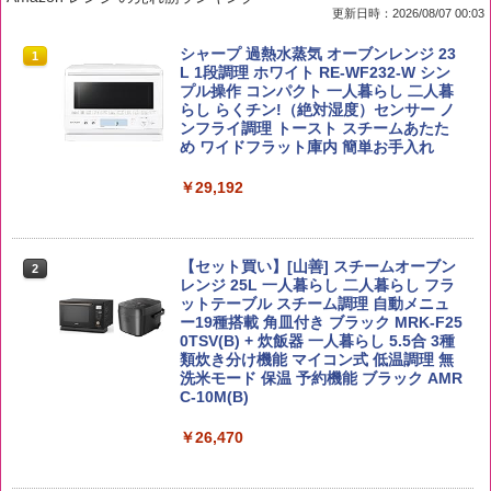
更新日時：2026/08/07 00:03
by Amazon 国産ブレンド米 精米 5kg
ブラックニッカ ニッカ Nikka ウィスキ
チキンラーメン どんぶり 85g×12個 日清
シャープ 過熱水蒸気 オーブンレンジ 23
1
1
1
1
ー4000ml ブラックニッカクリア ウヰス
食品 インスタント カップ麺
L 1段調理 ホワイト RE-WF232-W シン
キー 【日本 アサヒ ウィスキー】 大容量
プル操作 コンパクト 一人暮らし 二人暮
￥2,650
お得 4リットル
らし らくチン!（絶対湿度）センサー ノ
￥1,939
ンフライ調理 トースト スチームあたた
め ワイドフラット庫内 簡単お手入れ
￥4,356
￥29,192
【公式】ブタメン とんこつ味 35g×15個
2
野沢農産 無洗米 青い流るる コシヒカリ
2
| 業務用 夜食 カップラーメン ミニカップ
5kg 長野県産 令和7年産
角瓶 2700ml サントリー ウイスキー ハ
麺 小腹 インスタント アウトドアにも ロ
2
イボール 大容量
ーリングストック 大人買い おやつカン
【セット買い】[山善] スチームオーブン
￥3,980
パニー
2
レンジ 25L 一人暮らし 二人暮らし フラ
￥6,054
ットテーブル スチーム調理 自動メニュ
￥1,451
ー19種搭載 角皿付き ブラック MRK-F25
0TSV(B) + 炊飯器 一人暮らし 5.5合 3種
類炊き分け機能 マイコン式 低温調理 無
【在庫処分価格】ももたろう印 無洗米 5
3
洗米モード 保温 予約機能 ブラック AMR
kg 業務用 お米マイスターブレンド
角ハイボール 350ml×24本 サントリー ウ
3
国分 tabete だし麺 千葉県産はまぐりだ
3
C-10M(B)
イスキー ハイボール 缶
し 塩らーめん 108g×10袋 保存食 備蓄
￥2,680
￥26,470
￥4,939
￥2,323