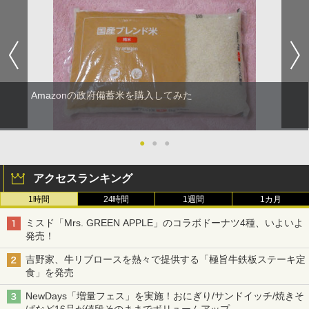
Amazonの政府備蓄米を購入してみた
●
●
●
アクセスランキング
1時間
24時間
1週間
1カ月
ミスド「Mrs. GREEN APPLE」のコラボドーナツ4種、いよいよ
発売！
吉野家、牛リブロースを熱々で提供する「極旨牛鉄板ステーキ定
食」を発売
NewDays「増量フェス」を実施！おにぎり/サンドイッチ/焼きそ