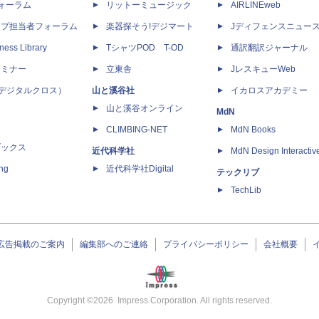
dフォーラム
リットーミュージック
AIRLINEweb
ップ担当者フォーラム
楽器探そう!デジマート
Jディフェンスニュー
ness Library
TシャツPOD T-OD
通訳翻訳ジャーナル
セミナー
立東舎
JレスキューWeb
 X（デジタルクロス）
山と溪谷社
イカロスアカデミー
山と溪谷オンライン
MdN
CLIMBING-NET
MdN Books
ブックス
近代科学社
MdN Design Interactiv
ing
近代科学社Digital
テックリブ
TechLib
広告掲載のご案内
編集部へのご連絡
プライバシーポリシー
会社概要
Copyright ©
2026
Impress Corporation. All rights reserved.