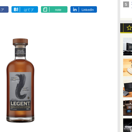
ェア
はてブ
note
LinkedIn