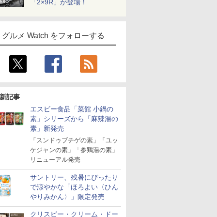
「2×9R」が登場！
グルメ Watch をフォローする
新記事
エスビー食品「菜館 小鍋の
素」シリーズから「麻辣湯の
素」新発売
「スンドゥブチゲの素」「ユッ
ケジャンの素」「参鶏湯の素」
リニューアル発売
サントリー、残暑にぴったり
で涼やかな「ほろよい〈ひん
やりみかん〉」限定発売
クリスピー・クリーム・ドー