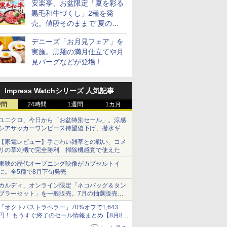
安楽亭、お盆限定「夏を彩る
黒毛和牛づくし」2種を発
売。値段そのままで“夏の巻
き野菜”付き
デニーズ「お月見フェア」を
実施。黒麺の満月仕立てや月
見バーグなどが登場！
Impress Watchシリーズ 人気記事
時間
24時間
1週間
1カ月
ユニクロ、今日から「お盆特別セール」。涼感
シアサッカーワンピース待望値下げ、撥水ギア
ショーツは1990円に
【家電レビュー】手ごわい雑草との戦い、コメ
リの草刈機で完全勝利 掃除機感覚で使えた
東映の歴代オープニング映像がカプセルトイ
に。全5種で8月下旬発売
カルディ、オンライン限定「ネコバッグ＆タン
ブラーセット」を一般販売。7月の抽選販売の
当選無効分
「オクトパストラベラー」70%オフで1,643
円！ もうすぐ終了のセール情報まとめ【8月8日
更新】