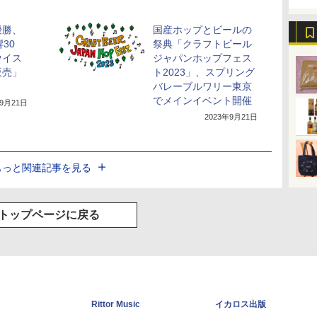
優勝、
国産ホップとビールの
30
祭典「クラフトビール
ウイス
ジャパンホップフェス
販売」
ト2023」、スプリング
バレーブルワリー東京
でメインイベント開催
年9月21日
2023年9月21日
もっと関連記事を見る
トップページに戻る
Rittor Music
イカロス出版