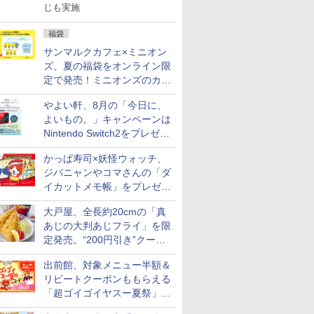
じも実施
福袋
サンマルクカフェ×ミニオン
ズ、夏の福袋をオンライン限
定で発売！ミニオンズのカッ
プと2500円相当のチケット
やよい軒、8月の「今日に、
付き
よいもの。」キャンペーンは
Nintendo Switch2をプレゼン
ト
かっぱ寿司×妖怪ウォッチ、
ジバニャンやコマさんの「ダ
イカットメモ帳」をプレゼン
ト
大戸屋、全長約20cmの「真
あじの大判あじフライ」を限
定発売。“200円引き”クーポ
ンも配信
出前館、対象メニュー半額＆
リピートクーポンももらえる
「超ゴイゴイヤスー夏祭」を
実施