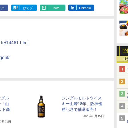
ェア
はてブ
note
LinkedIn
icle/14461.html
gent/
1
ングル
シングルモルトウイス
ー「山
キー山崎18年、阪神優
ット商
勝記念で抽選販売！
2023年9月15日
年9月21日