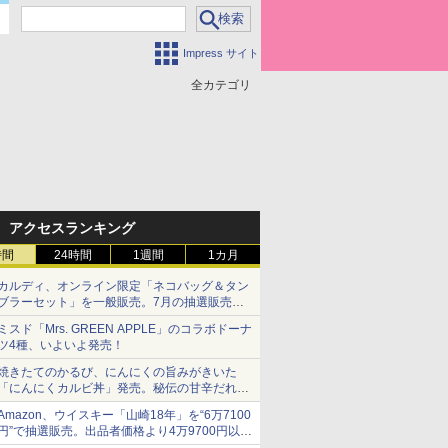
Impress サイト
全カテゴリ
アクセスランキング
時間
24時間
1週間
1カ月
カルディ、オンライン限定「ネコバッグ＆タン
ブラーセット」を一般販売。7月の抽選販売の
当選無効分
ミスド「Mrs. GREEN APPLE」のコラボドーナ
ツ4種、いよいよ発売！
焼きたてのかるび、にんにくの旨みがきいた
「にんにくカルビ丼」発売。秘伝の甘辛だれを
絡めた「豚カルビ丼」も復活
Amazon、ウイスキー「山崎18年」を“6万7100
円”で抽選販売。出品者価格より4万9700円以上
お得