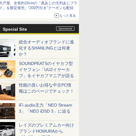
大戸屋、全長約20cmの「真あじの大判あじフラ
イ」を限定発売。“200円引き”クーポンも配信
もっと見る
Special Site
総合オーディオブランドに進
化するSHANLINGとは何者
か？
SOUNDPEATSのイヤカフ型
イヤフォン「UU2イヤーカ
フ」をイヤカフマニアが語る
性能の良いお得な中古PC情
報はこのページでチェック！
iFi audio主力「NEO Stream
3」「NEO iDSD 3」に迫る
レイズのプレミアムカー向け
ブランドHOMURAから