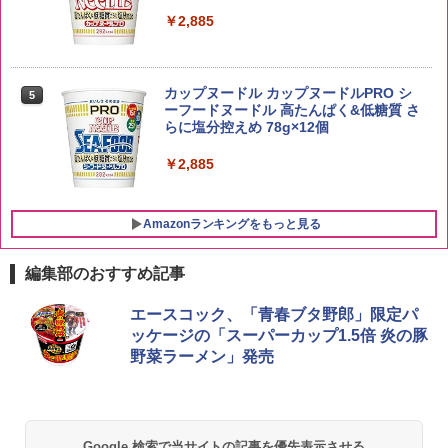
￥2,885
野沢農産 無洗米 青い流るる コシヒカリ
5
5kg 長野県産 令和7年産
【数量限定】竹鶴ピュアモルト700ml ア
5
カップヌードル カップヌードルPRO シ
5
サヒ [ ウイスキー 日本 700ml ]【中元 ギ
ーフードヌードル 高たんぱく&低糖質 さ
フト プレゼント 贈り物に】
￥3,980
らに塩分控えめ 78g×12個
￥6,930
￥2,885
Amazonランキングをもっと見る
編集部のおすすめ記事
[山善] スチームオーブンレンジ 25L 一人
エースコック、「青春ブタ野郎」限定パ
1
暮らし 二人暮らし フラットテーブル ス
ッケージの「スーパーカップ1.5倍 炎の豚
チーム調理 自動メニュー19種搭載 角皿
野菜ラーメン」発売
付き ブラック MRK-F250TSV(B)
￥22,800
Google 検索で当サイトの記事を優先表示させる