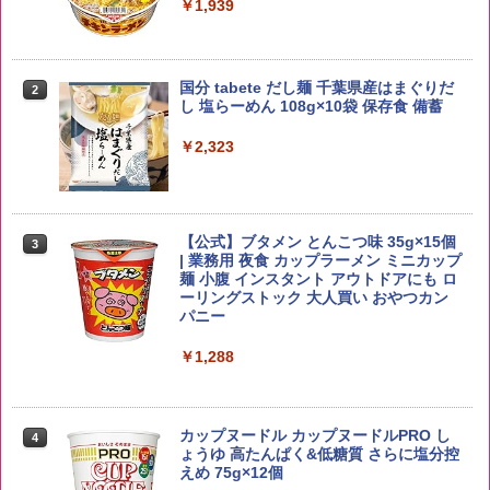
お得 4リットル
￥1,939
￥4,327
国分 tabete だし麺 千葉県産はまぐりだ
2
【在庫処分価格】ももたろう印 無洗米 5
2
し 塩らーめん 108g×10袋 保存食 備蓄
kg 業務用 お米マイスターブレンド
角瓶 2700ml サントリー ウイスキー ハ
2
イボール 大容量
￥2,323
￥2,680
￥6,091
【公式】ブタメン とんこつ味 35g×15個
3
by Amazon あきたこまちブレンド 無洗
3
| 業務用 夜食 カップラーメン ミニカップ
米 5kg
角ハイボール 350ml×24本 サントリー ウ
麺 小腹 インスタント アウトドアにも ロ
3
イスキー ハイボール 缶
ーリングストック 大人買い おやつカン
￥3,396
パニー
￥4,927
￥1,288
新潟ケンベイ【精米】新潟県産にじのき
4
らめき 5kg 令和7年産
トリスウイスキー 4000ml サントリー 大
4
カップヌードル カップヌードルPRO し
4
容量 4リットル
ょうゆ 高たんぱく&低糖質 さらに塩分控
￥5,809
えめ 75g×12個
￥4,274