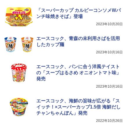
お手入れ 小型 新生活 一人暮らし 二人暮
らし ファミリー
「スーパーカップ カルビーコンソメWパ
ンチ味焼きそば」登場
￥34,266
2023年10月20日
エースコック、青森の未利用さばを活用
シャープ ウォーターオーブン ヘルシオ
5
したカップ麺
AX-XJ1-B ブラック 30L 2段調理 コンベ
クション トースト機能
2023年10月16日
￥44,800
エースコック、パンに合う洋風テイスト
の「スープはるさめ オニオントマト味」
発売
2023年10月16日
エースコック、海鮮の旨味が広がる「ス
イッチ！×スーパーカップ1.5倍 海鮮だし
チャンちゃんぽん」発売
2022年10月26日