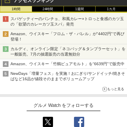
アクセスランキング
1時間
24時間
1週間
1カ月
スパゲッティーのパンチョ、和風カレー×トロっと食感のカツ玉
の「欲望のカレーカツ玉スパ」発売
Amazon、ウイスキー「フロム・ザ・バレル」が“4402円”で再び
登場！
カルディ、オンライン限定「ネコバッグ＆タンブラーセット」を
一般販売。7月の抽選販売の当選無効分
Amazon、ウイスキー「竹鶴ピュアモルト」を“6639円”で販売中
NewDays「増量フェス」を実施！おにぎり/サンドイッチ/焼きそ
ばなど16品が値段そのままでボリュームアップ
もっと見る
グルメ Watch をフォローする