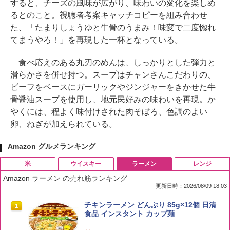
すると、チーズの風味が広がり、味わいの変化を楽しめ
るとのこと。視聴者考案キャッチコピーを組み合わせ
た、「たまりしょうゆと牛骨のうまみ！味変で二度惚れ
てまうやろ！」を再現した一杯となっている。
食べ応えのある丸刃のめんは、しっかりとした弾力と
滑らかさを併せ持つ。スープはチャンさんこだわりの、
ビーフをベースにガーリックやジンジャーをきかせた牛
骨醤油スープを使用し、地元民好みの味わいを再現。か
やくには、程よく味付けされた肉そぼろ、色調のよい
卵、ねぎが加えられている。
Amazon グルメランキング
米
ウイスキー
ラーメン
レンジ
Amazon ラーメン の売れ筋ランキング
更新日時：2026/08/09 18:03
by Amazon 国産ブレンド米 精米 5kg
ブラックニッカ ニッカ Nikka ウィスキ
チキンラーメン どんぶり 85g×12個 日清
1
1
1
ー4000ml ブラックニッカクリア ウヰス
食品 インスタント カップ麺
キー 【日本 アサヒ ウィスキー】 大容量
￥2,650