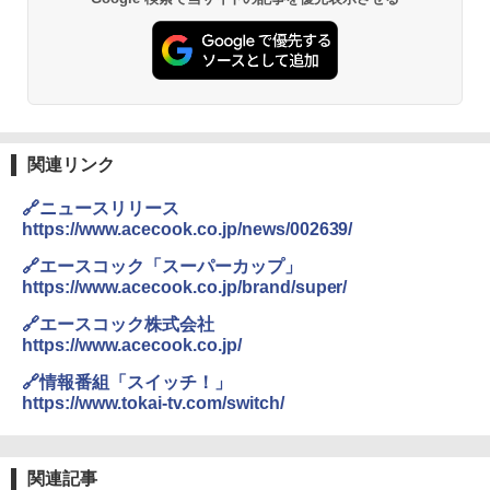
シャープ 過熱水蒸気 オーブンレンジ 23
2
L 1段調理 ブラック RE-WF232-B シンプ
ル操作 コンパクト 一人暮らし 二人暮ら
し らくチン!（絶対湿度）センサー ノン
フライ調理 トースト スチームあたため
ワイドフラット庫内 簡単お手入れ
￥29,447
関連リンク
🔗ニュースリリース
https://www.acecook.co.jp/news/002639/
【セット買い】 [山善] スチームオーブン
3
レンジ 省エネ 高効率 15L 一人暮らし 二
🔗エースコック「スーパーカップ」
人暮らし フラットテーブル グレー YRZ-
https://www.acecook.co.jp/brand/super/
WF150TV(H) + 炊飯器 5.5合 マイコン式
低温調理 AMRC-10M(B) ブラック
🔗エースコック株式会社
https://www.acecook.co.jp/
￥34,280
🔗情報番組「スイッチ！」
https://www.tokai-tv.com/switch/
TOSHIBA(東芝) スチームオーブンレン
4
ジ 石窯ドーム ER-D80A(K) ブラック 25
0℃ 1段調理 フラットテーブル 電子レン
関連記事
ジ 赤外線センサー ノンフライ調理 簡単