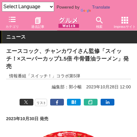
Powered by
Translate
グルメ Watch
メーカー
即席麺
エースコック
カテゴリ
過去記事
検索
Impressサイト
ニュース
エースコック、チャンカワイさん監修「スイッ
チ！×スーパーカップ1.5倍 牛骨醤油ラーメン」発
売
情報番組「スイッチ！」コラボ第5弾
編集部：郭小暢
2023年10月28日 12:00
リスト
2023年10月30日 発売