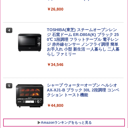
￥26,800
by Amazon あきたこまちブレンド 無洗
4
米 5kg
トリスウイスキー 4000ml サントリー 大
4
カップヌードル カップヌードルPRO シ
4
容量 4リットル
ーフードヌードル 高たんぱく&低糖質 さ
￥3,396
TOSHIBA(東芝) スチームオーブンレン
らに塩分控えめ 78g×12個
4
￥4,329
ジ 石窯ドーム ER-D80A(K) ブラック 25
0℃ 1段調理 フラットテーブル 電子レン
￥2,989
ジ 赤外線センサー ノンフライ調理 簡単
お手入れ 小型 新生活 一人暮らし 二人暮
新潟県産新之助 無洗米 5kg 令和7年産
らし ファミリー
5
サントリー シングルモルト ウイスキー
5
カップヌードル レギュラー 日清食品 カ
5
白州 Story of the Distillery 2026 化粧箱
￥4,536
￥34,546
ップ麺 78g×20個
入 700ml
￥3,213
￥20,000
シャープ ウォーターオーブン ヘルシオ
5
AX-XJ1-B ブラック 30L 2段調理 コンベ
クション トースト機能
￥44,800
Amazonランキングをもっと見る