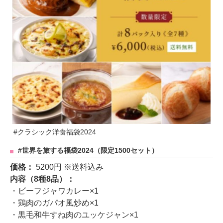
#クラシック洋食福袋2024
#世界を旅する福袋2024（限定1500セット）
価格：
5200円 ※送料込み
内容（8種8品）：
・ビーフジャワカレー×1
・鶏肉のガパオ風炒め×1
・黒毛和牛すね肉のユッケジャン×1