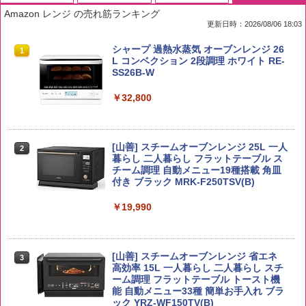
Amazon レンジ の売れ筋ランキング
更新日時：2026/08/06 18:03
by Amazon 国産ブレンド米 精米 5kg
ブラックニッカ ニッカ Nikka ウィスキ
チキンラーメン どんぶり 85g×12個 日清
シャープ 過熱水蒸気 オーブンレンジ 26
1
1
1
1
ー4000ml ブラックニッカクリア ウヰス
食品 インスタント カップ麺
L コンベクション 2段調理 ホワイト RE-
キー 【日本 アサヒ ウィスキー】 大容量
SS26B-W
￥2,650
お得 4リットル
￥1,745
￥32,800
￥3,940
【公式】ブタメン とんこつ味 35g×15個
2
野沢農産 無洗米 青い流るる コシヒカリ
[山善] スチームオーブンレンジ 25L 一人
2
| 業務用 夜食 カップラーメン ミニカップ
2
5kg 長野県産 令和7年産
角瓶 2700ml サントリー ウイスキー ハ
暮らし 二人暮らし フラットテーブル ス
麺 小腹 インスタント アウトドアにも ロ
2
イボール 大容量
チーム調理 自動メニュー19種搭載 角皿
ーリングストック 大人買い おやつカン
付き ブラック MRK-F250TSV(B)
￥3,325
パニー
￥5,685
￥19,990
￥1,288
【在庫処分価格】ももたろう印 無洗米 5
3
kg 業務用 お米マイスターブレンド
角ハイボール 350ml×24本 サントリー ウ
[山善] スチームオーブンレンジ 省エネ
3
国分 tabete だし麺 千葉県産はまぐりだ
3
3
イスキー ハイボール 缶
高効率 15L 一人暮らし 二人暮らし スチ
し 塩らーめん 108g×10袋 保存食 備蓄
￥2,680
ーム調理 フラットテーブル トースト機
能 自動メニュー33種 簡単お手入れ ブラ
￥4,919
￥2,293
ック YRZ-WF150TV(B)