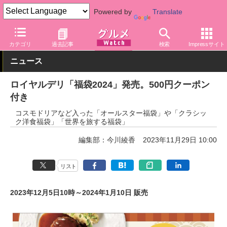
Powered by
Translate
グルメ Watch
サービス
通販
カテゴリ
過去記事
検索
Impressサイト
ニュース
ロイヤルデリ「福袋2024」発売。500円クーポン
付き
コスモドリアなど入った「オールスター福袋」や「クラシッ
ク洋食福袋」「世界を旅する福袋」
編集部：今川綾香
2023年11月29日 10:00
リスト
2023年12月5日10時～2024年1月10日 販売