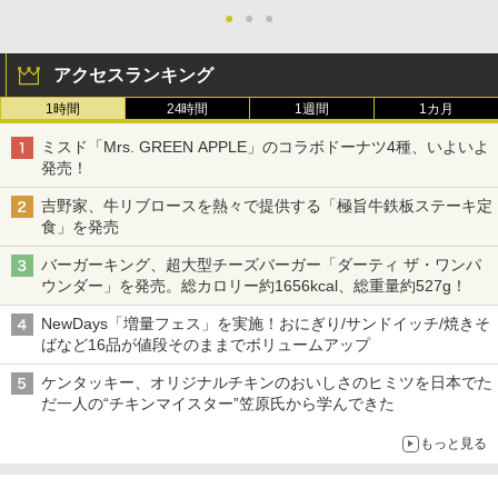
●
●
●
アクセスランキング
1時間
24時間
1週間
1カ月
ミスド「Mrs. GREEN APPLE」のコラボドーナツ4種、いよいよ
発売！
吉野家、牛リブロースを熱々で提供する「極旨牛鉄板ステーキ定
食」を発売
バーガーキング、超大型チーズバーガー「ダーティ ザ・ワンパ
ウンダー」を発売。総カロリー約1656kcal、総重量約527g！
NewDays「増量フェス」を実施！おにぎり/サンドイッチ/焼きそ
ばなど16品が値段そのままでボリュームアップ
ケンタッキー、オリジナルチキンのおいしさのヒミツを日本でた
だ一人の“チキンマイスター”笠原氏から学んできた
もっと見る