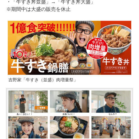
・「牛すき丼並盛」→「牛すき丼大盛」
※期間中は大盛の販売を休止
吉野家「牛すき（並盛）肉増量祭」