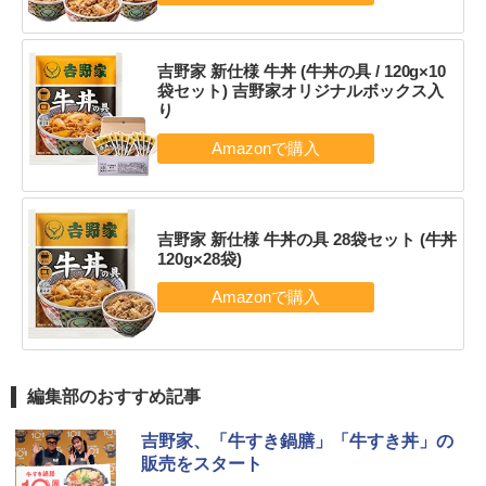
吉野家 新仕様 牛丼 (牛丼の具 / 120g×10
袋セット) 吉野家オリジナルボックス入
り
吉野家 新仕様 牛丼の具 28袋セット (牛丼
120g×28袋)
編集部のおすすめ記事
吉野家、「牛すき鍋膳」「牛すき丼」の
販売をスタート