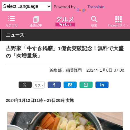
Powered by
Translate
グルメ Watch
店舗
丼もの
吉野家
カテゴリ
過去記事
検索
Impressサイト
ニュース
吉野家「牛すき鍋膳」1億食突破記念！無料で大盛
の「肉増量祭」
編集部：稲葉隆司
2024年1月8日 07:00
リスト
2024年1月12日11時～29日20時 実施