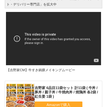
ト・デリバリー専門店」を拡大中
【吉野家CM】牛すき鍋膳メイキングムービー
吉野家 6品目11袋セット 計11袋 ( 牛丼 /
豚丼 / 親子丼 / 牛焼肉丼 / 焼鶏丼 各2袋 /
紅生姜 1袋 )