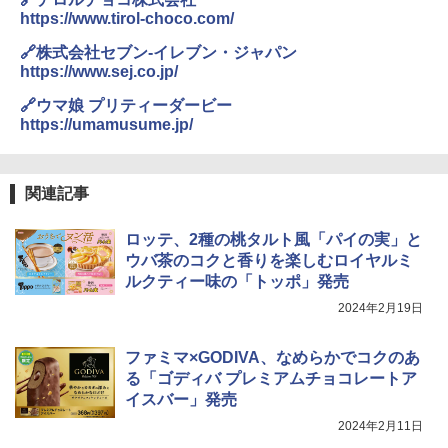
レンジ 省エネ 高効率 15L 一人暮らし 二
し 塩らーめん 108g×10袋 保存食 備蓄
https://www.tirol-choco.com/
人暮らし フラットテーブル グレー YRZ-
WF150TV(H) + 炊飯器 5.5合 マイコン式
￥2,323
🔗株式会社セブン-イレブン・ジャパン
低温調理 AMRC-10M(B) ブラック
https://www.sej.co.jp/
￥34,280
🔗ウマ娘 プリティーダービー
https://umamusume.jp/
カップヌードル カップヌードルPRO シ
4
ーフードヌードル 高たんぱく&低糖質 さ
TOSHIBA(東芝) スチームオーブンレン
らに塩分控えめ 78g×12個
4
ジ 石窯ドーム ER-D80A(K) ブラック 25
関連記事
0℃ 1段調理 フラットテーブル 電子レン
￥3,248
ジ 赤外線センサー ノンフライ調理 簡単
お手入れ 小型 新生活 一人暮らし 二人暮
ロッテ、2種の桃タルト風「パイの実」と
らし ファミリー
ウバ茶のコクと香りを楽しむロイヤルミ
カップヌードル カップヌードルPRO し
5
ルクティー味の「トッポ」発売
￥34,546
ょうゆ 高たんぱく&低糖質 さらに塩分控
えめ 75g×12個
2024年2月19日
￥2,885
ファミマ×GODIVA、なめらかでコクのあ
シャープ ウォーターオーブン ヘルシオ
5
AX-XJ1-B ブラック 30L 2段調理 コンベ
る「ゴディバ プレミアムチョコレートア
クション トースト機能
イスバー」発売
2024年2月11日
￥44,800