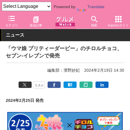
Powered by
Translate
グルメ Watch
店舗
コンビニ
セブン-イレブン
カテゴリ
過去記事
検索
Impressサイト
ニュース
「ウマ娘 プリティーダービー」のチロルチョコ、
セブン-イレブンで発売
編集部：濱野紗妃
2024年2月19日 14:30
リスト
2024年2月25日 発売