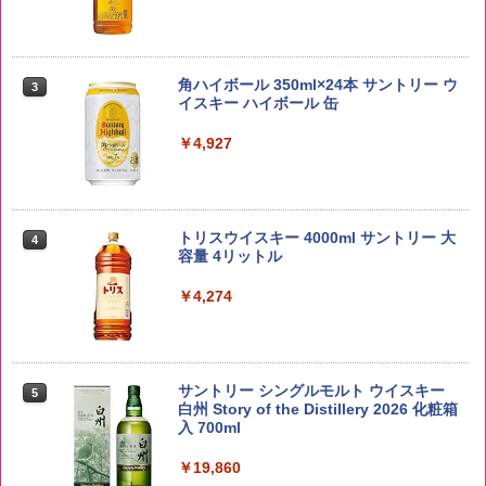
【在庫処分価格】ももたろう印 無洗米 5
3
kg 業務用 お米マイスターブレンド
角ハイボール 350ml×24本 サントリー ウ
3
イスキー ハイボール 缶
￥2,680
￥4,927
新潟ケンベイ【精米】新潟県産にじのき
4
らめき 5kg 令和7年産
トリスウイスキー 4000ml サントリー 大
4
容量 4リットル
￥5,809
￥4,274
by Amazon あきたこまちブレンド 無洗
5
米 5kg
サントリー シングルモルト ウイスキー
5
白州 Story of the Distillery 2026 化粧箱
入 700ml
￥3,396
￥19,860