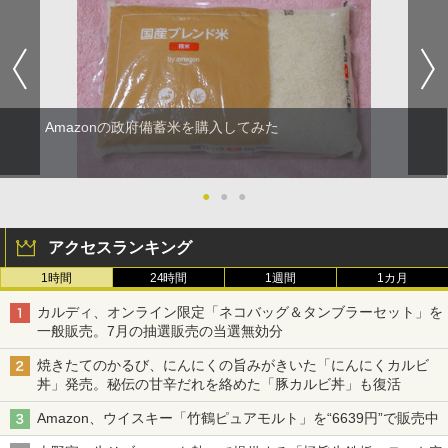
Amazonの政府備蓄米を購入してみた
●
●
●
アクセスランキング
1時間
24時間
1週間
1カ月
カルディ、オンライン限定「ネコバッグ＆タンブラーセット」を
一般販売。7月の抽選販売の当選無効分
焼きたてのかるび、にんにくの旨みがきいた「にんにくカルビ
丼」発売。秘伝の甘辛だれを絡めた「豚カルビ丼」も復活
Amazon、ウイスキー「竹鶴ピュアモルト」を“6639円”で販売中