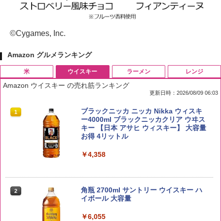
©Cygames, Inc.
Amazon グルメランキング
米
ウイスキー
ラーメン
レンジ
Amazon ウイスキー の売れ筋ランキング
更新日時：2026/08/09 06:03
by Amazon 国産ブレンド米 精米 5kg
ブラックニッカ ニッカ Nikka ウィスキ
1
1
ー4000ml ブラックニッカクリア ウヰス
キー 【日本 アサヒ ウィスキー】 大容量
￥2,650
お得 4リットル
￥4,358
野沢農産 無洗米 青い流るる コシヒカリ
2
5kg 長野県産 令和7年産
角瓶 2700ml サントリー ウイスキー ハ
2
イボール 大容量
￥3,980
￥6,055