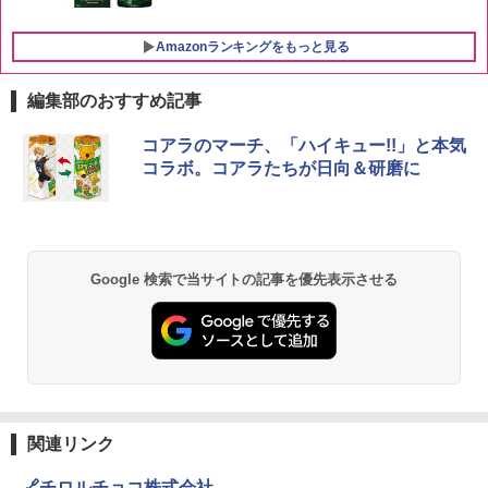
Amazonランキングをもっと見る
編集部のおすすめ記事
チキンラーメン どんぶり 85g×12個 日清
[山善] スチームオーブンレンジ 25L 一人
コアラのマーチ、「ハイキュー!!」と本気
1
1
食品 インスタント カップ麺
暮らし 二人暮らし フラットテーブル ス
コラボ。コアラたちが日向＆研磨に
チーム調理 自動メニュー19種搭載 角皿
付き ブラック MRK-F250TSV(B)
￥1,939
￥22,800
Google 検索で当サイトの記事を優先表示させる
【公式】ブタメン とんこつ味 35g×15個
2
| 業務用 夜食 カップラーメン ミニカップ
シャープ 過熱水蒸気 オーブンレンジ 26
麺 小腹 インスタント アウトドアにも ロ
2
L コンベクション 2段調理 ホワイト RE-
ーリングストック 大人買い おやつカン
SS26B-W
パニー
￥32,800
￥1,288
関連リンク
【セット買い】 [山善] スチームオーブン
国分 tabete だし麺 千葉県産はまぐりだ
3
3
🔗チロルチョコ株式会社