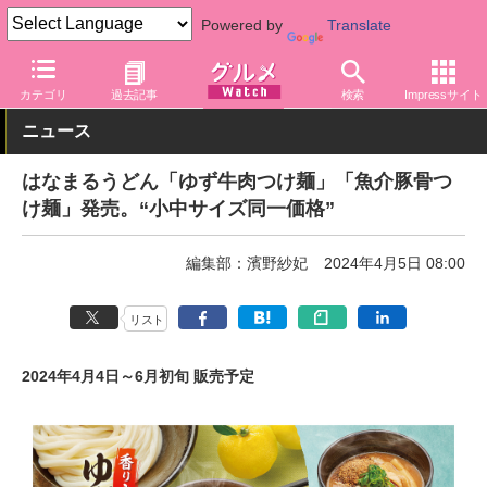
Powered by
Translate
グルメ Watch
店舗
麺
はなまるうどん
カテゴリ
過去記事
検索
Impressサイト
ニュース
はなまるうどん「ゆず牛肉つけ麺」「魚介豚骨つ
け麺」発売。“小中サイズ同一価格”
編集部：濱野紗妃
2024年4月5日 08:00
リスト
2024年4月4日～6月初旬 販売予定