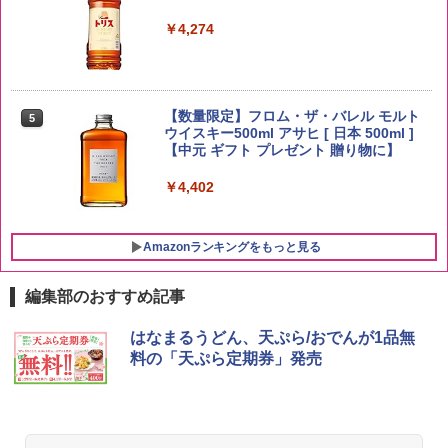
￥3,274
￥4,274
by Amazon あきたこまちブレンド 無洗
5
米 5kg
【数量限定】フロム・ザ・バレル モルト
5
ウイスキー500ml アサヒ [ 日本 500ml ]
【中元 ギフト プレゼント 贈り物に】
￥3,396
￥4,402
Amazonランキングをもっと見る
編集部のおすすめ記事
チキンラーメン どんぶり 85g×12個 日清
[山善] スチームオーブンレンジ 25L 一人
はなまるうどん、天ぷら/おでんが1品無
1
1
食品 インスタント カップ麺
暮らし 二人暮らし フラットテーブル ス
料の「天ぷら定期券」発売
チーム調理 自動メニュー19種搭載 角皿
付き ブラック MRK-F250TSV(B)
￥1,939
￥22,800