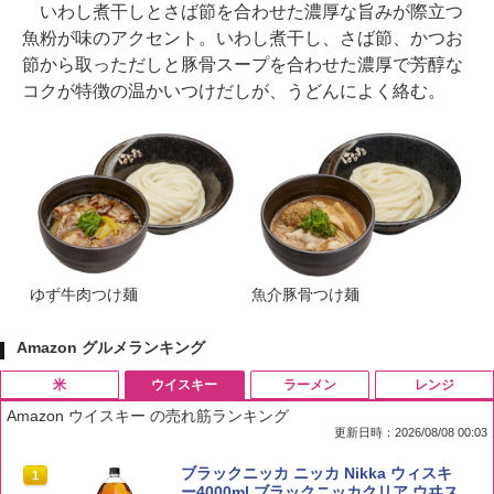
いわし煮干しとさば節を合わせた濃厚な旨みが際立つ
魚粉が味のアクセント。いわし煮干し、さば節、かつお
節から取っただしと豚骨スープを合わせた濃厚で芳醇な
コクが特徴の温かいつけだしが、うどんによく絡む。
ゆず牛肉つけ麺
魚介豚骨つけ麺
Amazon グルメランキング
米
ウイスキー
ラーメン
レンジ
Amazon ウイスキー の売れ筋ランキング
更新日時：2026/08/08 00:03
by Amazon 国産ブレンド米 精米 5kg
ブラックニッカ ニッカ Nikka ウィスキ
1
1
ー4000ml ブラックニッカクリア ウヰス