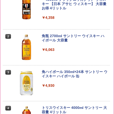
キー 【日本 アサヒ ウィスキー】 大容量
￥2,650
お得 4リットル
￥4,358
野沢農産 無洗米 青い流るる コシヒカリ
2
5kg 長野県産 令和7年産
角瓶 2700ml サントリー ウイスキー ハ
2
イボール 大容量
￥3,980
￥6,063
【在庫処分価格】ももたろう印 無洗米 5
3
kg 業務用 お米マイスターブレンド
角ハイボール 350ml×24本 サントリー ウ
3
イスキー ハイボール 缶
￥2,680
￥4,930
by Amazon 新潟県産 新潟のお米 無洗米
4
5kg
トリスウイスキー 4000ml サントリー 大
4
容量 4リットル