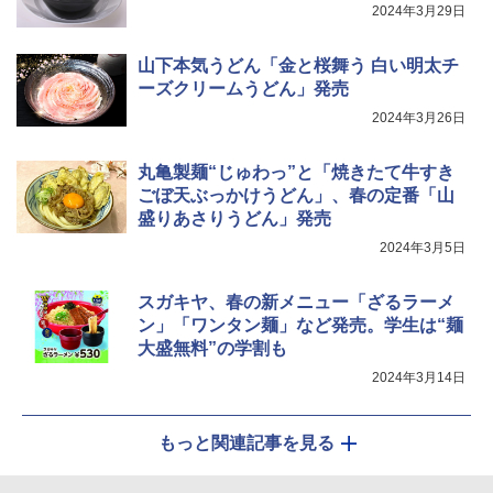
0℃ 1段調理 フラットテーブル 電子レン
2024年3月29日
ジ 赤外線センサー ノンフライ調理 簡単
カップヌードル カップヌードルPRO し
5
お手入れ 小型 新生活 一人暮らし 二人暮
ょうゆ 高たんぱく&低糖質 さらに塩分控
らし ファミリー
山下本気うどん「金と桜舞う 白い明太チ
えめ 75g×12個
ーズクリームうどん」発売
￥34,546
￥3,103
2024年3月26日
丸亀製麺“じゅわっ”と「焼きたて牛すき
シャープ ウォーターオーブン ヘルシオ
5
ごぼ天ぶっかけうどん」、春の定番「山
AX-XJ1-B ブラック 30L 2段調理 コンベ
盛りあさりうどん」発売
クション トースト機能
2024年3月5日
￥44,800
スガキヤ、春の新メニュー「ざるラーメ
ン」「ワンタン麺」など発売。学生は“麺
大盛無料”の学割も
2024年3月14日
もっと関連記事を見る