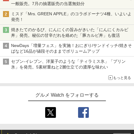
一般販売。7月の抽選販売の当選無効分
ミスド「Mrs. GREEN APPLE」のコラボドーナツ4種、いよいよ
発売！
焼きたてのかるび、にんにくの旨みがきいた「にんにくカルビ
丼」発売。秘伝の甘辛だれを絡めた「豚カルビ丼」も復活
NewDays「増量フェス」を実施！おにぎり/サンドイッチ/焼きそ
ばなど16品が値段そのままでボリュームアップ
セブン-イレブン、洋菓子のような「ティラミス氷」「プリン
氷」を発売。5素材重ねと2層仕立ての濃厚な味わい
もっと見る
グルメ Watch をフォローする