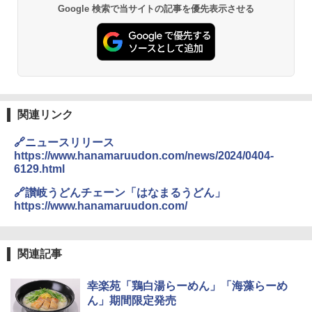
Google 検索で当サイトの記事を優先表示させる
【公式】ブタメン とんこつ味 35g×15個
2
| 業務用 夜食 カップラーメン ミニカップ
シャープ 過熱水蒸気 オーブンレンジ 23
麺 小腹 インスタント アウトドアにも ロ
2
L 1段調理 ブラック RE-WF232-B シンプ
ーリングストック 大人買い おやつカン
ル操作 コンパクト 一人暮らし 二人暮ら
パニー
し らくチン!（絶対湿度）センサー ノン
フライ調理 トースト スチームあたため
￥1,288
ワイドフラット庫内 簡単お手入れ
関連リンク
￥29,480
カップヌードル カップヌードルPRO シ
3
🔗ニュースリリース
ーフードヌードル 高たんぱく&低糖質 さ
https://www.hanamaruudon.com/news/2024/0404-
らに塩分控えめ 78g×12個
6129.html
[山善] スチームオーブンレンジ 省エネ
3
高効率 15L 一人暮らし 二人暮らし スチ
￥2,880
🔗讃岐うどんチェーン「はなまるうどん」
ーム調理 フラットテーブル トースト機
能 自動メニュー33種 簡単お手入れ ブラ
https://www.hanamaruudon.com/
ック YRZ-WF150TV(B)
国分 tabete だし麺 千葉県産はまぐりだ
4
￥26,130
し 塩らーめん 108g×10袋 保存食 備蓄
関連記事
￥2,323
幸楽苑「鶏白湯らーめん」「海藻らーめ
TOSHIBA(東芝) スチームオーブンレン
4
ん」期間限定発売
ジ 石窯ドーム ER-D80A(K) ブラック 25