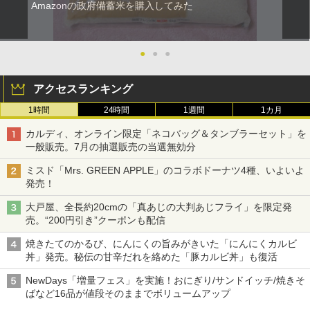
Amazonの政府備蓄米を購入してみた
●
●
●
アクセスランキング
1時間
24時間
1週間
1カ月
カルディ、オンライン限定「ネコバッグ＆タンブラーセット」を
一般販売。7月の抽選販売の当選無効分
ミスド「Mrs. GREEN APPLE」のコラボドーナツ4種、いよいよ
発売！
大戸屋、全長約20cmの「真あじの大判あじフライ」を限定発
売。“200円引き”クーポンも配信
焼きたてのかるび、にんにくの旨みがきいた「にんにくカルビ
丼」発売。秘伝の甘辛だれを絡めた「豚カルビ丼」も復活
NewDays「増量フェス」を実施！おにぎり/サンドイッチ/焼きそ
ばなど16品が値段そのままでボリュームアップ