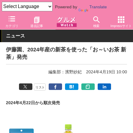
Powered by
Translate
グルメ Watch
メーカー
飲料・アルコール
伊藤園
カテゴリ
過去記事
検索
Impressサイト
ニュース
伊藤園、2024年産の新茶を使った「お～いお茶 新
茶」発売
編集部：濱野紗妃
2024年4月19日 10:00
リスト
2024年4月22日から順次発売