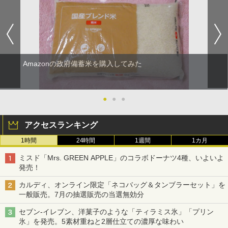
Amazonの政府備蓄米を購入してみた
●
●
●
アクセスランキング
1時間
24時間
1週間
1カ月
ミスド「Mrs. GREEN APPLE」のコラボドーナツ4種、いよいよ
発売！
カルディ、オンライン限定「ネコバッグ＆タンブラーセット」を
一般販売。7月の抽選販売の当選無効分
セブン-イレブン、洋菓子のような「ティラミス氷」「プリン
氷」を発売。5素材重ねと2層仕立ての濃厚な味わい