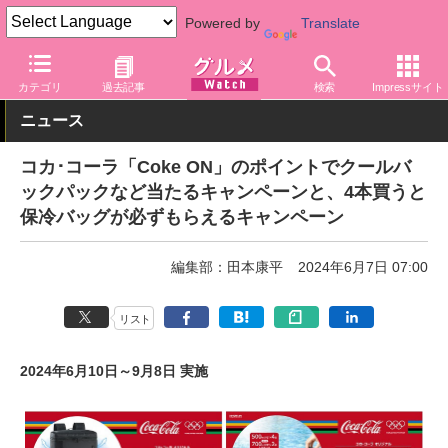
Powered by
Translate
グルメ Watch
メーカー
飲料・アルコール
コカ・コーラ
カテゴリ
過去記事
検索
Impressサイト
ニュース
コカ･コーラ「Coke ON」のポイントでクールバ
ックパックなど当たるキャンペーンと、4本買うと
保冷バッグが必ずもらえるキャンペーン
編集部：田本康平
2024年6月7日 07:00
リスト
2024年6月10日～9月8日 実施