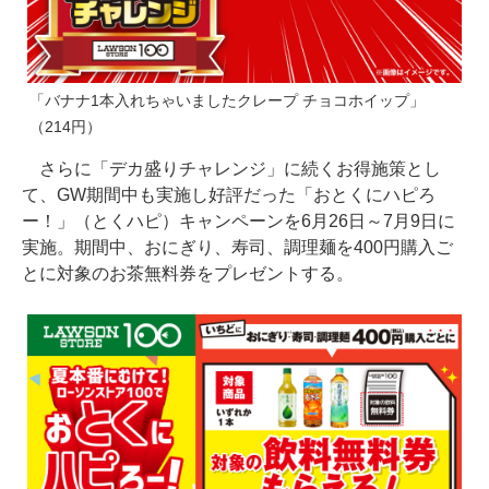
「バナナ1本入れちゃいましたクレープ チョコホイップ」
（214円）
さらに「デカ盛りチャレンジ」に続くお得施策とし
て、GW期間中も実施し好評だった「おとくにハピろ
ー！」（とくハピ）キャンペーンを6月26日～7月9日に
実施。期間中、おにぎり、寿司、調理麺を400円購入ご
とに対象のお茶無料券をプレゼントする。