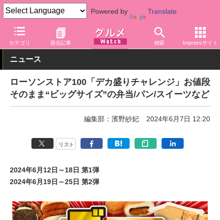
Powered by
Translate
グルメ Watch
店舗
コンビニ
ローソン
カテゴリ
過去記事
検索
Impressサイト
ニュース
ローソンストア100「デカ盛りチャレンジ」お値段
そのまま“ビッグサイズ”の弁当/パン/スイーツなど
編集部：濱野紗妃
2024年6月7日 12:20
リスト
2024年6月12日～18日 第1弾
2024年6月19日～25日 第2弾