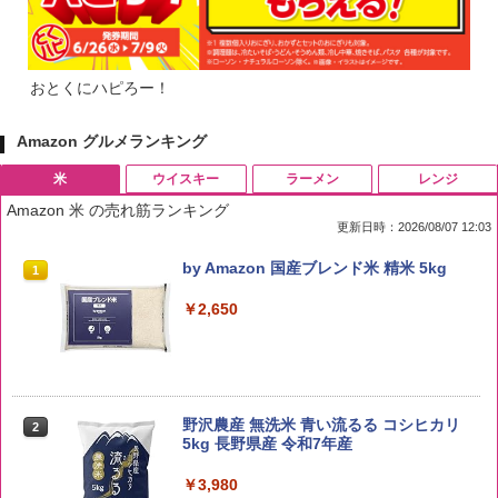
おとくにハピろー！
Amazon グルメランキング
米
ウイスキー
ラーメン
レンジ
Amazon 米 の売れ筋ランキング
更新日時：2026/08/07 12:03
by Amazon 国産ブレンド米 精米 5kg
1
￥2,650
野沢農産 無洗米 青い流るる コシヒカリ
2
5kg 長野県産 令和7年産
￥3,980