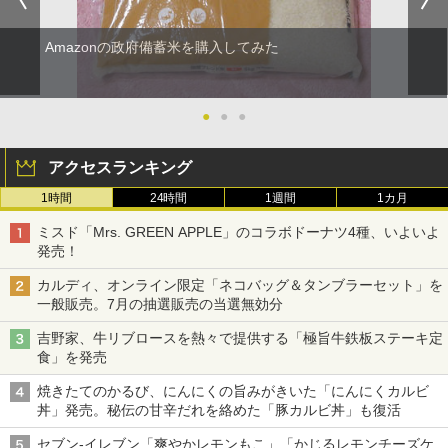
Amazonの政府備蓄米を購入してみた
●
●
●
アクセスランキング
1時間
24時間
1週間
1カ月
ミスド「Mrs. GREEN APPLE」のコラボドーナツ4種、いよいよ
発売！
カルディ、オンライン限定「ネコバッグ＆タンブラーセット」を
一般販売。7月の抽選販売の当選無効分
吉野家、牛リブロースを熱々で提供する「極旨牛鉄板ステーキ定
食」を発売
焼きたてのかるび、にんにくの旨みがきいた「にんにくカルビ
丼」発売。秘伝の甘辛だれを絡めた「豚カルビ丼」も復活
セブン-イレブン「爽やかレモンもこ」「かじるレモンチーズケ