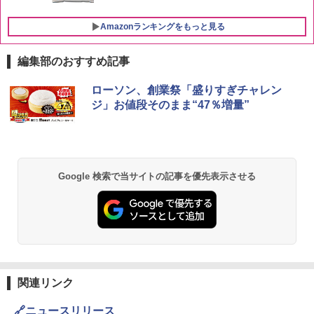
Amazonランキングをもっと見る
編集部のおすすめ記事
ブラックニッカ ニッカ Nikka ウィスキ
チキンラーメン どんぶり 85g×12個 日清
[山善] スチームオーブンレンジ 25L 一人
ローソン、創業祭「盛りすぎチャレン
1
1
1
ー4000ml ブラックニッカクリア ウヰス
食品 インスタント カップ麺
暮らし 二人暮らし フラットテーブル ス
ジ」お値段そのまま“47％増量”
キー 【日本 アサヒ ウィスキー】 大容量
チーム調理 自動メニュー19種搭載 角皿
お得 4リットル
付き ブラック MRK-F250TSV(B)
￥1,939
￥4,356
￥22,800
Google 検索で当サイトの記事を優先表示させる
【公式】ブタメン とんこつ味 35g×15個
2
| 業務用 夜食 カップラーメン ミニカップ
角瓶 2700ml サントリー ウイスキー ハ
シャープ 過熱水蒸気 オーブンレンジ 26
麺 小腹 インスタント アウトドアにも ロ
2
2
イボール 大容量
L コンベクション 2段調理 ホワイト RE-
ーリングストック 大人買い おやつカン
SS26B-W
パニー
￥6,054
￥32,800
￥1,451
関連リンク
角ハイボール 350ml×24本 サントリー ウ
[山善] スチームオーブンレンジ 省エネ
3
カップヌードル レギュラー 日清食品 カ
3
3
🔗ニュースリリース
イスキー ハイボール 缶
高効率 15L 一人暮らし 二人暮らし スチ