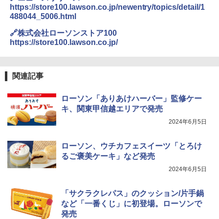
ップ麺 78g×20個
https://store100.lawson.co.jp/newentry/topics/detail/1
ーム調理 フラットテーブル トースト機
488044_5006.html
能 自動メニュー33種 簡単お手入れ ブラ
￥4,939
￥3,475
ック YRZ-WF150TV(B)
🔗株式会社ローソンストア100
https://store100.lawson.co.jp/
￥26,130
トリスウイスキー 4000ml サントリー 大
4
カップヌードル カップヌードルPRO シ
4
容量 4リットル
ーフードヌードル 高たんぱく&低糖質 さ
関連記事
TOSHIBA(東芝) スチームオーブンレン
らに塩分控えめ 78g×12個
4
￥4,345
ジ 石窯ドーム ER-D80A(K) ブラック 25
0℃ 1段調理 フラットテーブル 電子レン
￥3,248
ローソン「ありあけハーバー」監修ケー
ジ 赤外線センサー ノンフライ調理 簡単
キ、関東甲信越エリアで発売
お手入れ 小型 新生活 一人暮らし 二人暮
らし ファミリー
2024年6月5日
サントリー シングルモルト ウイスキー
5
国分 tabete だし麺 千葉県産はまぐりだ
5
白州 Story of the Distillery 2026 化粧箱
￥34,546
し 塩らーめん 108g×10袋 保存食 備蓄
入 700ml
ローソン、ウチカフェスイーツ「とろけ
るご褒美ケーキ」など発売
￥2,323
￥20,000
2024年6月5日
シャープ ウォーターオーブン ヘルシオ
5
AX-XJ1-B ブラック 30L 2段調理 コンベ
クション トースト機能
「サクラクレパス」のクッション/片手鍋
など「一番くじ」に初登場。ローソンで
￥44,800
発売