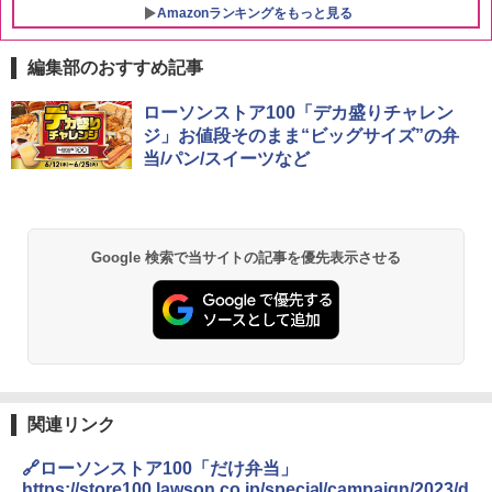
Amazonランキングをもっと見る
編集部のおすすめ記事
ブラックニッカ ニッカ Nikka ウィスキ
チキンラーメン どんぶり 85g×12個 日清
シャープ 過熱水蒸気 オーブンレンジ 23
ローソンストア100「デカ盛りチャレン
1
1
1
ー4000ml ブラックニッカクリア ウヰス
食品 インスタント カップ麺
L 1段調理 ブラック RE-WF232-B シンプ
ジ」お値段そのまま“ビッグサイズ”の弁
キー 【日本 アサヒ ウィスキー】 大容量
ル操作 コンパクト 一人暮らし 二人暮ら
当/パン/スイーツなど
お得 4リットル
し らくチン!（絶対湿度）センサー ノン
￥1,745
フライ調理 トースト スチームあたため
ワイドフラット庫内 簡単お手入れ
￥3,940
￥29,582
【公式】ブタメン とんこつ味 35g×15個
2
Google 検索で当サイトの記事を優先表示させる
| 業務用 夜食 カップラーメン ミニカップ
角瓶 2700ml サントリー ウイスキー ハ
麺 小腹 インスタント アウトドアにも ロ
2
イボール 大容量
ーリングストック 大人買い おやつカン
[山善] スチームオーブンレンジ 25L 一人
パニー
2
暮らし 二人暮らし フラットテーブル ス
￥6,051
チーム調理 自動メニュー19種搭載 角皿
￥1,288
付き ブラック MRK-F250TSV(B)
￥19,990
関連リンク
サントリー シングルモルト ウイスキー
3
国分 tabete だし麺 千葉県産はまぐりだ
3
白州 Story of the Distillery 2026 化粧箱
し 塩らーめん 108g×10袋 保存食 備蓄
🔗ローソンストア100「だけ弁当」
入 700ml
https://store100.lawson.co.jp/special/campaign/2023/d