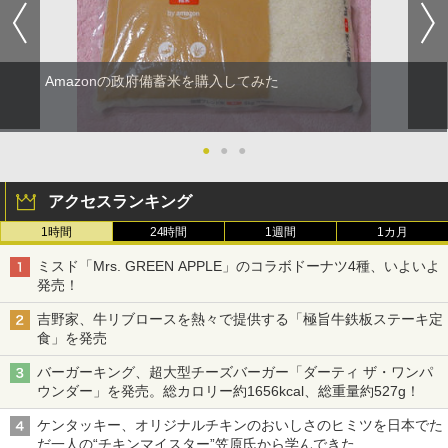
Amazonの政府備蓄米を購入してみた
●
●
●
アクセスランキング
1時間
24時間
1週間
1カ月
ミスド「Mrs. GREEN APPLE」のコラボドーナツ4種、いよいよ
発売！
吉野家、牛リブロースを熱々で提供する「極旨牛鉄板ステーキ定
食」を発売
バーガーキング、超大型チーズバーガー「ダーティ ザ・ワンパ
ウンダー」を発売。総カロリー約1656kcal、総重量約527g！
ケンタッキー、オリジナルチキンのおいしさのヒミツを日本でた
だ一人の“チキンマイスター”笠原氏から学んできた