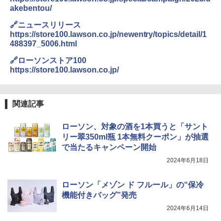
[山善] スチームオーブンレンジ 省エネ
3
￥2,294
akebentou/
高効率 15L 一人暮らし 二人暮らし スチ
￥20,000
ーム調理 フラットテーブル トースト機
🔗ニュースリリース
能 自動メニュー33種 簡単お手入れ ブラ
https://store100.lawson.co.jp/newentry/topics/detail/1
ック YRZ-WF150TV(B)
488397_5006.html
角ハイボール 350ml×24本 サントリー ウ
カップヌードル カップヌードルPRO シ
4
4
￥26,800
イスキー ハイボール 缶
ーフードヌードル 高たんぱく&低糖質 さ
🔗ローソンストア100
らに塩分控えめ 78g×12個
https://store100.lawson.co.jp/
￥4,919
￥2,989
TOSHIBA(東芝) スチームオーブンレン
4
ジ 石窯ドーム ER-D80A(K) ブラック 25
関連記事
0℃ 1段調理 フラットテーブル 電子レン
ジ 赤外線センサー ノンフライ調理 簡単
トリスウイスキー 4000ml サントリー 大
5
カップヌードル レギュラー 日清食品 カ
5
お手入れ 小型 新生活 一人暮らし 二人暮
容量 4リットル
ローソン、対象の酒を1本買うと「サント
ップ麺 78g×20個
らし ファミリー
リー翠350ml瓶 1本無料クーポン」が抽選
￥4,329
￥3,213
で当たるキャンペーン開始
￥34,546
2024年6月18日
ローソン「メゾン ド フルール」の“保冷
シャープ ウォーターオーブン ヘルシオ
5
機能付きバッグ”発売
AX-XJ1-B ブラック 30L 2段調理 コンベ
クション トースト機能
2024年6月14日