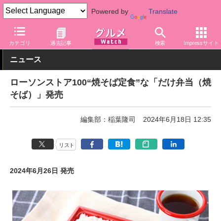
Powered by
Translate
グルメ Watch
店舗
コンビニ
ローソン
カテゴリ
過去記事
検索
Impressサイト
ニュース
ローソンストア100“焼そば定食”な「だけ弁当（焼
そば）」発売
編集部：稲葉隆司
2024年6月18日 12:35
リスト
2024年6月26日 発売