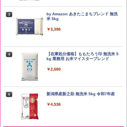
by Amazon あきたこまちブレンド 無洗
3
米 5kg
￥3,396
【在庫処分価格】ももたろう印 無洗米 5
4
kg 業務用 お米マイスターブレンド
￥2,680
新潟県産新之助 無洗米 5kg 令和7年産
5
￥4,536