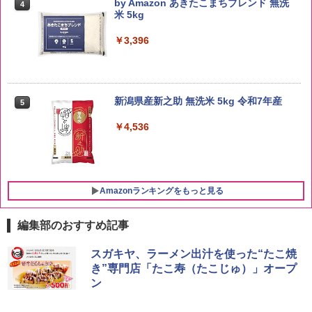
by Amazon あきたこまちブレンド 無洗
4
米 5kg
￥3,396
新潟県産新之助 無洗米 5kg 令和7年産
5
￥4,536
Amazonランキングをもっと見る
編集部のおすすめ記事
ブラックニッカ ニッカ Nikka ウィスキ
チキンラーメン どんぶり 85g×12個 日清
シャープ 過熱水蒸気 オーブンレンジ 23
スガキヤ、ラーメン出汁を使った“たこ焼
1
1
1
ー4000ml ブラックニッカクリア ウヰス
食品 インスタント カップ麺
L 1段調理 ブラック RE-WF232-B シンプ
き”専門店「たこ寿（たこじゅ）」オープ
キー 【日本 アサヒ ウィスキー】 大容量
ル操作 コンパクト 一人暮らし 二人暮ら
ン
お得 4リットル
し らくチン!（絶対湿度）センサー ノン
￥1,745
フライ調理 トースト スチームあたため