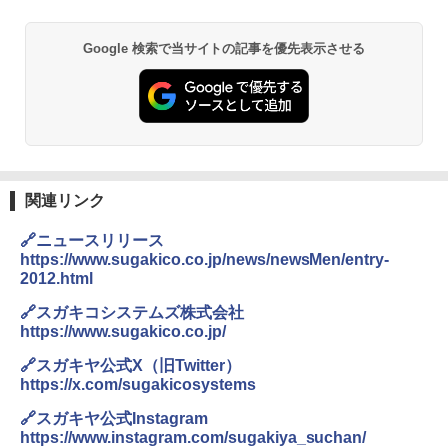
ワイドフラット庫内 簡単お手入れ
￥3,940
￥29,582
国分 tabete だし麺 千葉県産はまぐりだ
2
Google 検索で当サイトの記事を優先表示させる
し 塩らーめん 108g×10袋 保存食 備蓄
角瓶 2700ml サントリー ウイスキー ハ
2
イボール 大容量
￥2,294
[山善] スチームオーブンレンジ 25L 一人
2
暮らし 二人暮らし フラットテーブル ス
￥6,051
チーム調理 自動メニュー19種搭載 角皿
付き ブラック MRK-F250TSV(B)
【公式】ブタメン とんこつ味 35g×15個
3
￥19,990
関連リンク
| 業務用 夜食 カップラーメン ミニカップ
角ハイボール 350ml×24本 サントリー ウ
麺 小腹 インスタント アウトドアにも ロ
3
イスキー ハイボール 缶
ーリングストック 大人買い おやつカン
🔗ニュースリリース
パニー
https://www.sugakico.co.jp/news/newsMen/entry-
[山善] スチームオーブンレンジ 省エネ
￥4,919
3
2012.html
高効率 15L 一人暮らし 二人暮らし スチ
￥1,288
ーム調理 フラットテーブル トースト機
🔗スガキコシステムズ株式会社
能 自動メニュー33種 簡単お手入れ ブラ
https://www.sugakico.co.jp/
ック YRZ-WF150TV(B)
トリスウイスキー 4000ml サントリー 大
4
カップヌードル カップヌードルPRO シ
🔗スガキヤ公式X（旧Twitter）
4
容量 4リットル
￥26,800
ーフードヌードル 高たんぱく&低糖質 さ
https://x.com/sugakicosystems
らに塩分控えめ 78g×12個
￥4,329
🔗スガキヤ公式Instagram
￥2,989
https://www.instagram.com/sugakiya_suchan/
TOSHIBA(東芝) スチームオーブンレン