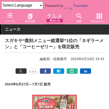
Powered by
Translate
グルメ Watch
店舗
麺
カテゴリ
過去記事
検索
Impressサイト
ニュース
スガキヤ“復刻メニュー総選挙”1位の「ネギラーメ
ン」と「コーヒーゼリー」を限定販売
編集部：稲葉隆司
2024年6月18日 19:43
リスト
2024年6月27日～7月7日 販売