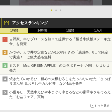
●
●
●
アクセスランキング
1時間
24時間
1週間
1カ月
吉野家、牛リブロースを熱々で提供する「極旨牛鉄板ステーキ定
食」を発売
かつや、カツ丼や定食などが150円引きの「感謝祭」8日間限定
で実施！ ご飯大盛も無料
ミスド「Mrs. GREEN APPLE」のコラボドーナツ4種、いよいよ
発売！
焼きたてのかるび、粗めの大根おろしをたっぷりのせた「さっぱ
りぽん酢 鬼おろし牛カルビ丼」など4品を発売
小僧寿し、天然車えびや本まぐろ中とろなどの豪華ネタをそろえ
た「お盆フェア」実施
もっと見る