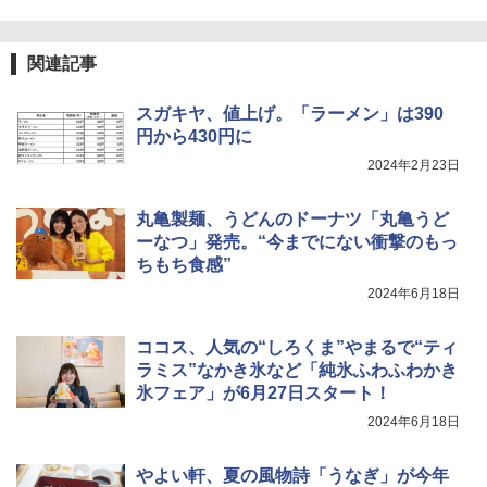
4
ジ 石窯ドーム ER-D80A(K) ブラック 25
0℃ 1段調理 フラットテーブル 電子レン
ジ 赤外線センサー ノンフライ調理 簡単
サントリー シングルモルト ウイスキー
5
マルちゃん マルちゃんZUBAAAN! 横浜
関連記事
5
お手入れ 小型 新生活 一人暮らし 二人暮
白州 Story of the Distillery 2026 化粧箱
家系醤油豚骨 3食パック 130g×3食
らし ファミリー
入 700ml
スガキヤ、値上げ。「ラーメン」は390
￥467
￥34,546
￥20,000
円から430円に
2024年2月23日
シャープ ウォーターオーブン ヘルシオ
5
丸亀製麺、うどんのドーナツ「丸亀うど
AX-XJ1-B ブラック 30L 2段調理 コンベ
ーなつ」発売。“今までにない衝撃のもっ
クション トースト機能
ちもち食感”
￥44,800
2024年6月18日
ココス、人気の“しろくま”やまるで“ティ
ラミス”なかき氷など「純氷ふわふわかき
氷フェア」が6月27日スタート！
2024年6月18日
やよい軒、夏の風物詩「うなぎ」が今年