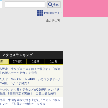
Impress サイト
全カテゴリ
アクセスランキング
時間
24時間
1週間
1カ月
吉野家、牛リブロースを熱々で提供する「極旨
牛鉄板ステーキ定食」を発売
ミスド「Mrs. GREEN APPLE」のコラボドーナ
ツ4種、いよいよ発売！
かつや、カツ丼や定食などが150円引きの「感
謝祭」8日間限定で実施！ ご飯大盛も無料
松屋、牛肉を鉄板で焼き上げた「牛カルビホル
モン丼」「松屋の牛焼肉丼」を発売