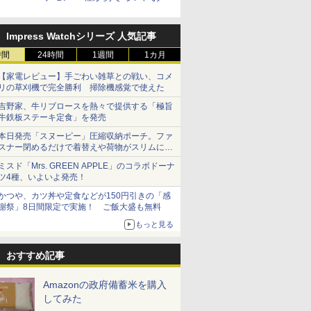
ちゃ同士でパネルの付け替え
もできる
Impress Watchシリーズ 人気記事
時間
24時間
1週間
1カ月
【家電レビュー】手ごわい雑草との戦い、コメ
リの草刈機で完全勝利 掃除機感覚で使えた
吉野家、牛リブロースを熱々で提供する「極旨
牛鉄板ステーキ定食」を発売
本日発売「スヌーピー」圧縮収納ポーチ。ファ
スナー閉めるだけで着替えや荷物がスリムにま
とまる
ミスド「Mrs. GREEN APPLE」のコラボドーナ
ツ4種、いよいよ発売！
かつや、カツ丼や定食などが150円引きの「感
謝祭」8日間限定で実施！ ご飯大盛も無料
もっと見る
おすすめ記事
Amazonの政府備蓄米を購入
してみた