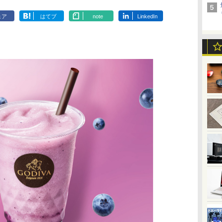
ェア
はてブ
note
LinkedIn