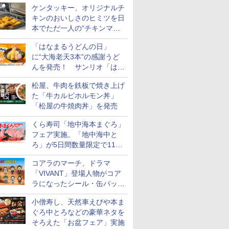
ケンタッキー、オリジナルチ
キンのおいしさのヒミツを日
本でただ一人の“チキンマイ
スター”笠原氏から学んでき
「はなまるうどんの日」
た
に“大海老天3本”の感謝うど
んを発売！ サンリオ「はな
まるおばけ」のシール/キャ
松屋、牛肉を鉄板で焼き上げ
ンディなども
た「牛カルビホルモン丼」
「松屋の牛焼肉丼」を発売
くら寿司「地中海本まぐろ」
フェア実施。「地中海中と
ろ」が5日間数量限定で110
円！
コアラのマーチ、ドラマ
「VIVANT」登場人物がコア
ラになったシール・缶バッジ
を発売
小僧寿し、天然車えびや本ま
ぐろ中とろなどの豪華ネタを
そろえた「お盆フェア」実施