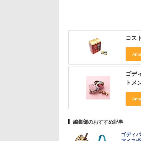
コスト
ゴディ
トメ
編集部のおすすめ記事
ゴディバ
アイス/