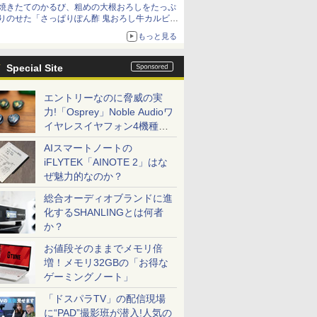
焼きたてのかるび、粗めの大根おろしをたっぷ
りのせた「さっぱりぽん酢 鬼おろし牛カルビ
丼」など4品を発売
もっと見る
Special Site
エントリーなのに脅威の実
力!「Osprey」Noble Audioワ
イヤレスイヤフォン4機種を
一気に聴く
AIスマートノートの
iFLYTEK「AINOTE 2」はな
ぜ魅力的なのか？
総合オーディオブランドに進
化するSHANLINGとは何者
か？
お値段そのままでメモリ倍
増！メモリ32GBの「お得な
ゲーミングノート」
「ドスパラTV」の配信現場
に“PAD”撮影班が潜入!人気の