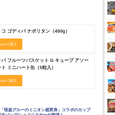
コ ゴディバ ナポリタン（450g）
バ フルーツバスケット G キューブ アソー
ント ミニハート缶（5粒入）
「怪盗グルーのミニオン超変身」コラボのカップ
保冷バッグ/ショコリキサーが登場！