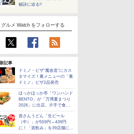
秘訣に迫る!!
グルメ Watch をフォローする
新記事
ドミノ・ピザ“魔改造”にカス
タマイズ！裏メニューの「裏
ドミノ」ピザ2品発売
ほっかほっか亭「ワンハンド
BENTO」が「万博夏まつり
2026」に出店。片手で食べ
られる海苔弁や和牛きんぴら
資さんうどん「生ビール
を販売
（中）」が559円→439円
に！「資飲み」を39店舗に拡
大