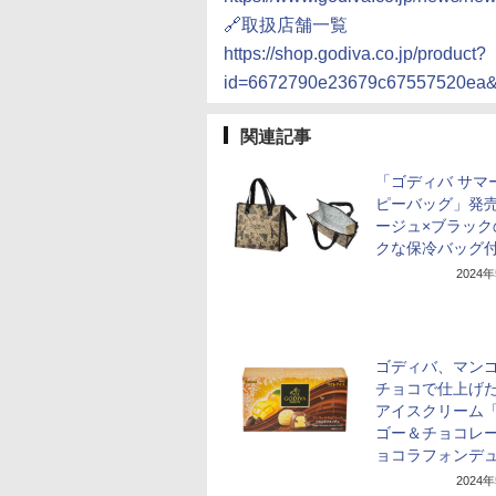
🔗取扱店舗一覧
https://shop.godiva.co.jp/product?
id=6672790e23679c67557520ea&
関連記事
「ゴディバ サマ
ピーバッグ」発
ージュ×ブラック
クな保冷バッグ
2024
ゴディバ、マン
チョコで仕上げ
アイスクリーム
ゴー＆チョコレー
ョコラフォンデ
2024