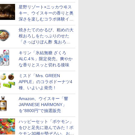
星野リゾート×ニッカウヰス
キー、ウイスキーの香りと奥
深さを楽しむコラボ体験イベ
ントをOMO5小樽で提供開始
焼きたてのかるび、粗めの大
根おろしをたっぷりのせた
「さっぱりぽん酢 鬼おろし
牛カルビ丼」など4品を発売
キリン「氷結無糖 ざくろ
ALC.4％」限定発売。爽やか
な香りとスッと切れる後味
ミスド「Mrs. GREEN
APPLE」のコラボドーナツ4
種、いよいよ発売！
Amazon、ウイスキー「響
JAPANESE HARMONY」
を“8800円”で抽選販売
ハッピーセット「ポケモン」
をひと足先に遊んでみた！ポ
ケモン30種が勢ぞろい、おも