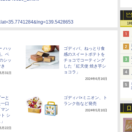
lat=35.7741284&lng=139.5428653
1
ー ハッ
ゴディバ、ねっとり食
売。ベ
感のスイートポテトを
のシッ
チョコでコーティング
付き
した「紅天使 焼き芋シ
ョコラ」
年5月31日
2024年6月16日
ゴーと
ゴディバ×ミニオン、ト
た一口
ランク缶など発売
「マン
2024年5月10日
ト シ
ュ」
年5月22日