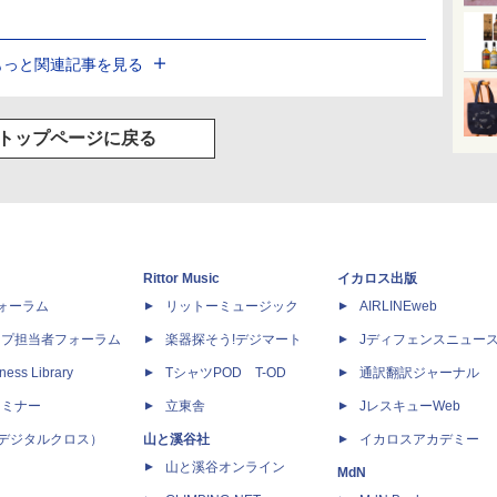
もっと関連記事を見る
トップページに戻る
Rittor Music
イカロス出版
dフォーラム
リットーミュージック
AIRLINEweb
ップ担当者フォーラム
楽器探そう!デジマート
Jディフェンスニュー
ness Library
TシャツPOD T-OD
通訳翻訳ジャーナル
セミナー
立東舎
JレスキューWeb
 X（デジタルクロス）
山と溪谷社
イカロスアカデミー
山と溪谷オンライン
MdN