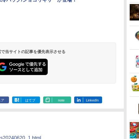
 検索で当サイトの記事を優先表示させる
ェア
はてブ
note
LinkedIn
ews20240620_1.html