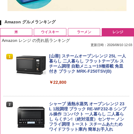
Amazon グルメランキング
米
ウイスキー
ラーメン
レンジ
Amazon レンジ の売れ筋ランキング
更新日時：2026/08/10 12:03
by Amazon 国産ブレンド米 精米 5kg
ブラックニッカ ニッカ Nikka ウィスキ
チキンラーメン どんぶり 85g×12個 日清
[山善] スチームオーブンレンジ 25L 一人
1
1
1
1
ー4000ml ブラックニッカクリア ウヰス
食品 インスタント カップ麺
暮らし 二人暮らし フラットテーブル ス
キー 【日本 アサヒ ウィスキー】 大容量
チーム調理 自動メニュー19種搭載 角皿
￥2,650
お得 4リットル
付き ブラック MRK-F250TSV(B)
￥1,939
￥4,341
￥22,800
カップヌードル カップヌードルPRO シ
2
by Amazon あきたこまちブレンド 無洗
2
ーフードヌードル 高たんぱく&低糖質 さ
米 5kg
角瓶 2700ml サントリー ウイスキー ハ
シャープ 過熱水蒸気 オーブンレンジ 23
らに塩分控えめ 78g×12個
2
2
イボール 大容量
L 1段調理 ブラック RE-WF232-B シンプ
ル操作 コンパクト 一人暮らし 二人暮ら
￥3,396
￥2,885
し らくチン!（絶対湿度）センサー ノン
￥6,091
フライ調理 トースト スチームあたため
ワイドフラット庫内 簡単お手入れ