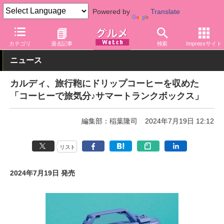
Powered by
Translate
グルメ Watch
店舗
バラエティ
カルディ
カテゴリ
過去記事
検索
Impressサイト
ニュース
カルディ、旅行鞄にドリップコーヒーを収めた
「コーヒーで旅気分♪サマートランクボックス」
編集部：稲葉隆司
2024年7月19日 12:12
リスト
2024年7月19日 発売