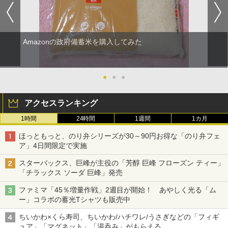
Amazonの政府備蓄米を購入してみた
●
●
●
アクセスランキング
1時間
24時間
1週間
1カ月
ほっともっと、のり弁シリーズが30～90円お得な「のり弁フェ
ア」4日間限定で実施
スターバックス、巨峰が主役の「芳醇 巨峰 フローズン ティー」
「チラックス ソーダ 巨峰」発売
ファミマ「45％増量作戦」2週目が開始！ あやしく光る「ム
ー」コラボの蓄光Tシャツも販売中
ちいかわ×くら寿司、ちいかわ/ハチワレ/うさぎなどの「フィギ
ュア」「マグネット」「湯呑み」がもらえる