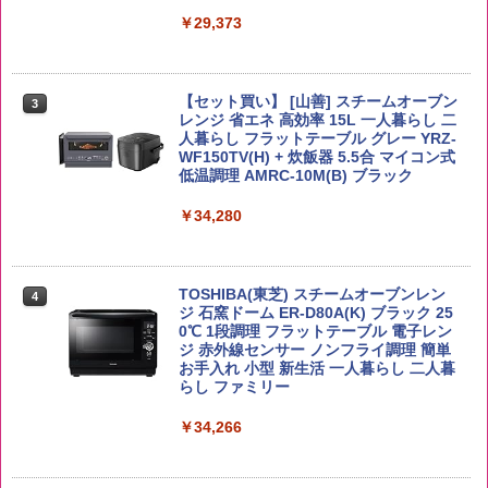
マルちゃん マルちゃんZUBAAAN! 横浜
3
野沢農産 無洗米 青い流るる コシヒカリ
￥29,373
3
家系醤油豚骨 3食パック 130g×3食
5kg 長野県産 令和7年産
トリスウイスキー 4000ml サントリー 大
3
容量 4リットル
￥341
￥3,980
【セット買い】 [山善] スチームオーブン
￥4,277
3
レンジ 省エネ 高効率 15L 一人暮らし 二
人暮らし フラットテーブル グレー YRZ-
WF150TV(H) + 炊飯器 5.5合 マイコン式
国分 tabete だし麺 千葉県産はまぐりだ
4
低温調理 AMRC-10M(B) ブラック
【在庫処分価格】ももたろう印 無洗米 5
4
し 塩らーめん 108g×10袋 保存食 備蓄
kg 業務用 お米マイスターブレンド
【数量限定】フロム・ザ・バレル モルト
4
ウイスキー500ml アサヒ [ 日本 500ml ]
￥34,280
￥-
【中元 ギフト プレゼント 贈り物に】
￥2,680
￥4,880
TOSHIBA(東芝) スチームオーブンレン
4
ジ 石窯ドーム ER-D80A(K) ブラック 25
【公式】ブタメン とんこつ味 35g×15個
5
米 5kg 新潟県産 コシヒカリ｜雪室保
0℃ 1段調理 フラットテーブル 電子レン
5
| 業務用 夜食 カップラーメン ミニカップ
管・精米したて｜白く輝き 粒感しっかり
ジ 赤外線センサー ノンフライ調理 簡単
角ハイボール 350ml×24本 サントリー ウ
麺 小腹 インスタント アウトドアにも ロ
5
冷めてもおいしい お米 【やっぱり新潟
お手入れ 小型 新生活 一人暮らし 二人暮
イスキー ハイボール 缶
ーリングストック 大人買い おやつカン
のこしひかり】
らし ファミリー
パニー
￥4,943
￥4,398
￥34,266
￥1,515