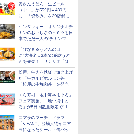
資さんうどん「生ビール
を販売
（中）」が559円→439円
に！「資飲み」を39店舗に拡
大
ケンタッキー、オリジナルチ
キンのおいしさのヒミツを日
本でただ一人の“チキンマイ
スター”笠原氏から学んでき
「はなまるうどんの日」
た
に“大海老天3本”の感謝うど
んを発売！ サンリオ「はな
まるおばけ」のシール/キャ
松屋、牛肉を鉄板で焼き上げ
ンディなども
7
7
7
8
8
8
9
9
9
10
10
10
た「牛カルビホルモン丼」
「松屋の牛焼肉丼」を発売
くら寿司「地中海本まぐろ」
フェア実施。「地中海中と
ろ」が5日間数量限定で110
円！
 新潟県産
フロム・
マルちゃん
by Amazon 秋田県産
サントリー シングルモ
カップヌードル カップ
フクテイライス【白
甲州韮崎 オリジナル ブ
カップヌードル パクチ
米 5kg 新潟県産 コシ
ティーチャーズ ハイラ
日清麺職人 醤油 [丸大
新米予約 
ブラックニ
一蘭 ラー
コアラのマーチ、ドラマ
米 5kg
モルトウイ
 横浜家系
あきたこまち 無洗米
ルト ウイスキー 山崎
ヌードルPRO しょうゆ
米】北東北産 お米 米
レンド ウイスキー 4リ
ー香るトムヤムクンヌ
ヒカリ｜雪室保管・精
ンドクリーム 4000ml
豆醤油使用 豊かな旨味
【家計お助
キー4000
麺ストレート
「VIVANT」登場人物がコア
アサヒ [
パック
5kg 令和7年産 産地精
Story of the Distillery
高たんぱく&低糖質 さ
あきたこまち 令和7年
ットル 日本 大容量
ードル [世界三大スー
米したて｜白く輝き 粒
サントリー スコッチ
とコク] 日清食品 カッ
10kg 令
ニッカ リ
645g
ラになったシール・缶バッジ
]【中元 ギ
米
2026 化粧箱入 700ml
らに塩分控えめ
産 (5kg)
4000ml 4L
プ] 日清食品 カップ麺
感しっかり 冷めてもお
ウイスキー 4リットル
プ麺 87g ×12個
産 あきた
【ウイスキ