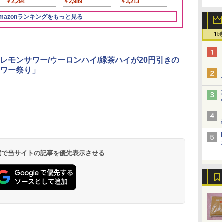
￥3,396
￥20,000
￥2,294
￥2,680
￥4,919
￥2,989
￥4,329
￥3,213
￥4,402
￥467
に
えめ 78g×12個
フト プレゼン
ク
に】
mazonランキングをもっと見る
パ
1
3
4
5
6
レモンサワー/ウーロンハイ/緑茶ハイが20円引きの
ワー祭り」
ブ
[山善] スチームオーブ
TOSHIBA(東芝) スチ
シャープ ウォーターオ
パナソニック
暮ら
ンレンジ 省エネ 高効率
ームオーブンレンジ 石
ーブン ヘルシオ AX-
レンジ スチー
ット
15L 一人暮らし 二人暮
窯ドーム ER-D80A(K)
XJ1-B ブラック 30L 2
ロ 最高峰モデル
理
らし スチーム調理 フラ
ブラック 250℃ 1段調
段調理 コンベクション
段 おまかせグ
 検索で当サイトの記事を優先表示させる
￥26,800
￥34,546
￥44,800
￥119,198
載
ットテーブル トースト
理 フラットテーブル
トースト機能
細・64眼ス
機能 自動メニュー33種
電子レンジ 赤外線セン
サー 時短料理
簡単お手入れ ブラック
サー ノンフライ調理
携 ブラック N
YRZ-WF150TV(B)
簡単お手入れ 小型 新
UBS10D-K
生活 一人暮らし 二人
暮らし ファミリー