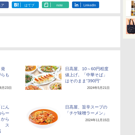
ェア
はてブ
note
LinkedIn
」発
日高屋、10～60円程度
がらも
値上げ。「中華そば」
リ
はそのまま“390円”
年8月23日
2024年5月21日
「にん
日高屋、旨辛スープの
油らー
「チゲ味噌ラーメン」
こから
2024年11月15日
！ ス
感