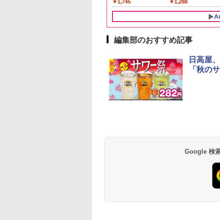
398
414
552
￥5,780
￥5,723
￥2,091
￥3,940
￥1,745
￥3,325
￥6,051
￥1,288
い お米 【やっぱ
量
米 単一原料米100％ 白
【日本 アサヒ ウィスキ
スタント アウトドア
潟のこしひかり】
米 (5kg×2袋)
ー】 大容量 お得 4リッ
も ローリングストッ
A
トル
大人買い おやつカン
ニー
編集部のおすすめ記事
10
1
2
日高屋、
「秋のサ
D3000B-K(グラン
アイリスオーヤマ スチ
シャープ 過熱水蒸気 オ
[山善] スチームオー
ック) 石窯ドーム
ーム トースター オー
ーブンレンジ 23L 1段
ンレンジ 25L 一人
水蒸気オーブンレ
ブントースター 2枚焼
調理 ブラック RE-
し 二人暮らし フラ
30L
き 温度調節 トレー タ
WF232-B シンプル操作
テーブル スチーム調
Google
,880
￥4,220
￥29,582
￥19,990
イマー機能付 横型
コンパクト 一人暮らし
自動メニュー19種搭
BLSOT-011-B ブラッ
二人暮らし らくチン!
角皿付き ブラック
ク
（絶対湿度）センサー
MRK-F250TSV(B)
ノンフライ調理 トース
ト スチームあたため ワ
イドフラット庫内 簡単
お手入れ