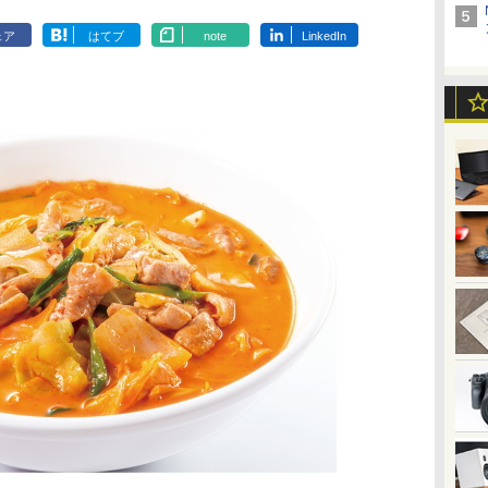
ェア
はてブ
note
LinkedIn