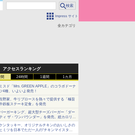
Impress サイト
全カテゴリ
アクセスランキング
時間
24時間
1週間
1カ月
ミスド「Mrs. GREEN APPLE」のコラボドーナ
ツ4種、いよいよ発売！
吉野家、牛リブロースを熱々で提供する「極旨
牛鉄板ステーキ定食」を発売
バーガーキング、超大型チーズバーガー「ダー
ティ ザ・ワンパウンダー」を発売。総カロリー
約1656kcal、総重量約527g！
ケンタッキー、オリジナルチキンのおいしさの
ヒミツを日本でただ一人の“チキンマイスタ
ー”笠原氏から学んできた