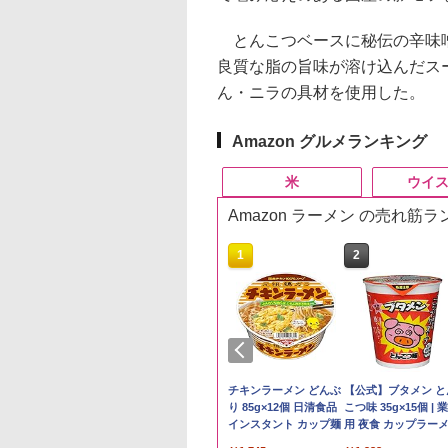
とんこつベースに秘伝の辛味噌
良質な脂の旨味が溶け込んだス
ん・ニラの具材を使用した。
Amazon グルメランキング
米
ウイ
Amazon ラーメン の売れ筋
10
10
10
1
1
1
2
2
2
5kg 新潟県産 コシ
ーチャーズ ハイラ
麺職人 醤油 [丸大
新米予約 令和8年産
ブラックニッカ ウイス
一蘭 ラーメン 博多細
by Amazon 国産ブレ
ブラックニッカ ニッカ
チキンラーメン どんぶ
野沢農産 無洗米 青
角瓶 2700ml サント
【公式】ブタメン と
リ｜雪室保管・精
クリーム 4000ml
油使用 豊かな旨味
【家計お助け米】米
キー4000ml ブラック
麺ストレート (5食)
ンド米 精米 5kg
Nikka ウィスキー
り 85g×12個 日清食品
るる コシヒカリ 5kg
ー ウイスキー ハイ
こつ味 35g×15個 | 
たて｜白く輝き 粒
トリー スコッチ
ク] 日清食品 カッ
10kg 令和8年産 秋田県
ニッカ リッチブレンド
645g
4000ml ブラックニッ
インスタント カップ麺
野県産 令和7年産
ル 大容量
用 夜食 カップラー
￥2,650
っかり 冷めてもお
スキー 4リットル
87g ×12個
産 あきたこまち 厳選
【ウイスキー 日本】
カクリア ウヰスキー
ミニカップ麺 小腹 