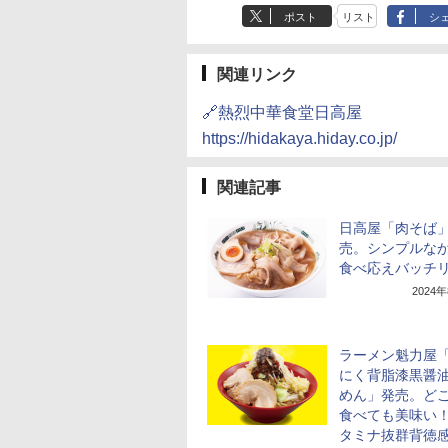
ポスト
リスト
シ
関連リンク
🔗熱烈中華食堂日高屋
https://hidakaya.hiday.co.jp/
関連記事
日高屋「肉そば
売。シンプルな
食べ応えバッチ
2024
ラーメン魁力屋
にく背脂漆黒醤
めん」発売。ど
食べても美味い
タミナ抜群背徳