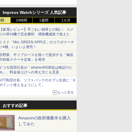
￥3,497
￥17,600
￥3,103
を発売
￥3,300
￥3,732
￥2,335
￥4,398
￥6,414
￥1,552
￥5,780
￥5,723
￥2,091
ト 贈り物
75g×12個
75g×12個
いしい お米 【やっぱ
大容量
米 単一原料
り新潟のこしひかり】
米 (5kg×2
Impress Watchシリーズ 人気記事
時間
24時間
1週間
1カ月
【家電レビュー】手ごわい雑草との戦い、コメ
7
8
9
10
リの草刈機で完全勝利 掃除機感覚で使えた
ミスド「Mrs. GREEN APPLE」のコラボドーナ
ツ4種、いよいよ発売！
吉野家、牛リブロースを熱々で提供する「極旨
牛鉄板ステーキ定食」を発売
ドコモ前田社長が「ahamo40GB化は検証のた
め」、料金値上げへの考え方にも言及
 オーブン
日立 過熱水蒸気 オーブ
コンフィー(COMFEE')
ER-D3000B-K(グラン
アイリスオ
ム ビスト
ンレンジ ヘルシーシェ
スチームオーブンレン
ブラック) 石窯ドーム
ーム トー
NTT島田社長、ソフトバンクのセブン出資に「d
 30L 2
フ 30L MRO-W1C K フ
ジ 25L フラットテーブ
過熱水蒸気オーブンレ
ブントース
ポイント使えるようにして」
リル 高精
ロストブラック 熱風コ
ル 発酵・トースト機能
ンジ 30L
き 温度調節
￥49,718
￥19,780
￥56,880
￥4,220
もっと見る
ピードセン
ンベクション 2段式 W
オートメニュー23種 オ
イマー機能
 スマホ連
スキャン［メーカー保
ーブン～250℃ レンジ
BLSOT-0
E-
証1年／お手入れ簡単設
~1000W高出力 全国対
ク
おすすめ記事
計］
応 ヘルツフリー カップ
スチーム調理 予熱対応
Amazonの政府備蓄米を購入
自動脱臭 消音モード
【2年メーカー保証】
してみた
ブラック CF-EA261-