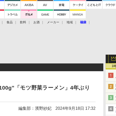
食品
飲料
お酒
メーカー
地域
福袋
1
100g”「モツ野菜ラーメン」4年ぶり
編集部：濱野紗妃
2024年9月18日 17:32