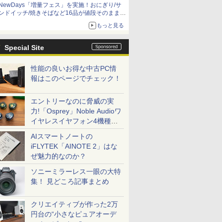
NewDays「増量フェス」を実施！おにぎり/サ
ンドイッチ/焼きそばなど16品が値段そのままで
ボリュームアップ
もっと見る
Special Site
性能の良いお得な中古PC情
報はこのページでチェック！
エントリーなのに脅威の実
力!「Osprey」Noble Audioワ
イヤレスイヤフォン4機種を
一気に聴く
AIスマートノートの
iFLYTEK「AINOTE 2」はな
ぜ魅力的なのか？
ソニーミラーレス一眼の大特
集！ 見どころ記事まとめ
クリエイティブが作った2万
円台の“小さなピュアオーデ