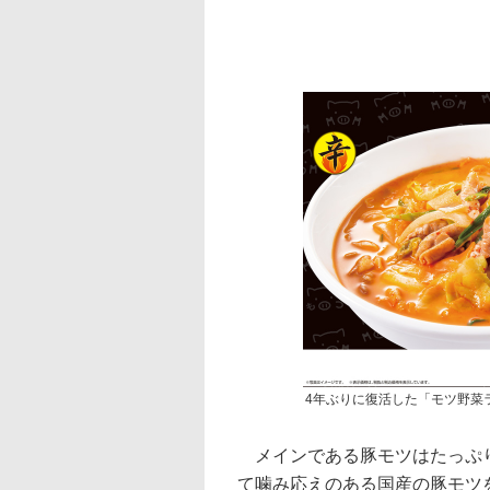
4年ぶりに復活した「モツ野菜
メインである豚モツはたっぷり
て噛み応えのある国産の豚モツ