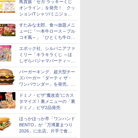
鳥貴族「セガ ラッキーくじ
オンライン」を発売！ クッ
ション/Tシャツ/ミニジョッ
キ/ステッカーなど全7賞
すたみな太郎、食べ放題メニ
ューに「一本牛ロース～プル
コギ風～」「ひとくち牛ロー
スステーキ」をお盆限定で追
エポック社、シルバニアファ
加
ミリー「キラキラくじ ～ほ
しぞらパジャマパーティ～」
を発売。人形/家具/建物など
バーガーキング、超大型チー
ズバーガー「ダーティ ザ・
ワンパウンダー」を発売。総
カロリー約1656kcal、総重量
ドミノ・ピザ“魔改造”にカス
約527g！
タマイズ！裏メニューの「裏
ドミノ」ピザ2品発売
ほっかほっか亭「ワンハンド
BENTO」が「万博夏まつり
2026」に出店。片手で食べ
られる海苔弁や和牛きんぴら