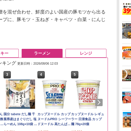
を混ぜ合わせ、鮮度のよい国産の豚モツから出る
ープに、豚モツ・玉ねぎ・キャベツ・白菜・にんじ
スキー
ラーメン
レンジ
ランキング
更新日時：2026/08/06 12:03
3
3
3
4
4
4
5
5
5
6
6
6
い流
リ
ん
by Amazon あきたこ
サントリー シングルモ
国分 tabete だし麺 千
【在庫処分価格】もも
角ハイボール
カップヌードル カップ
新潟県産新之助 無洗米
トリスウイスキー
カップヌードル レギュ
by Amazon
【数量限定】
マルちゃん 
 長
ボー
業務
まちブレンド 無洗米
ルト ウイスキー 白州
葉県産はまぐりだし 塩
たろう印 無洗米 5kg
350ml×24本 サントリ
ヌードルPRO シーフー
5kg 令和7年産
4000ml サントリー 大
ラー 日清食品 カップ
新潟のお米 無洗
ザ・バレル 
ZUBAAAN!
メン
5kg
Story of the Distillery
らーめん 108g×10袋 保
業務用 お米マイスター
ー ウイスキー ハイボ
ドヌードル 高たんぱく
容量 4リットル
麺 78g×20個
スキー500ml 
醤油豚骨 3食
￥4,536
￥3,274
イン
2026 化粧箱入 700ml
存食 備蓄
ブレンド
ール 缶
&低糖質 さらに塩分控
日本 500ml 
130g×3食