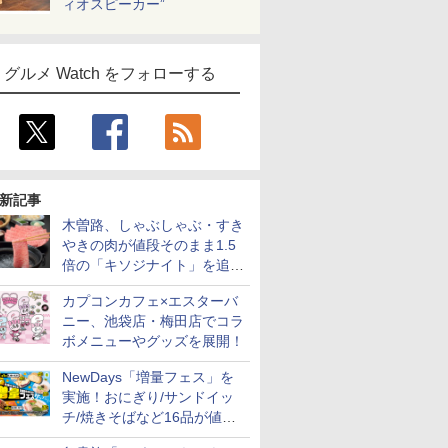
ィオスピーカー”
グルメ Watch をフォローする
新記事
木曽路、しゃぶしゃぶ・すき
やきの肉が値段そのまま1.5
倍の「キソジナイト」を追加
実施！水・日曜夜限定
カプコンカフェ×エスターバ
ニー、池袋店・梅田店でコラ
ボメニューやグッズを展開！
NewDays「増量フェス」を
実施！おにぎり/サンドイッ
チ/焼きそばなど16品が値段
そのままでボリュームアップ