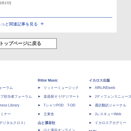
10月17日
もっと関連記事を見る
トップページに戻る
Rittor Music
イカロス出版
dフォーラム
リットーミュージック
AIRLINEweb
ップ担当者フォーラム
楽器探そう!デジマート
Jディフェンスニュー
ness Library
TシャツPOD T-OD
通訳翻訳ジャーナル
セミナー
立東舎
JレスキューWeb
 X（デジタルクロス）
山と溪谷社
イカロスアカデミー
山と溪谷オンライン