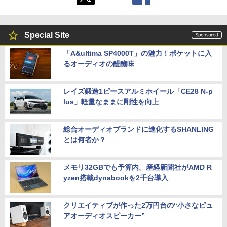
Special Site
「A&ultima SP4000T」の魅力！ポケットに入
るオーディオの醍醐味
レイズ鍛造1ピースアルミホイール「CE28 N-p
lus」軽量なままに剛性を向上
総合オーディオブランドに進化するSHANLING
とは何者か？
メモリ32GBでも予算内。産経新聞社がAMD R
yzen搭載dynabookを2千台導入
クリエイティブが作った2万円台の“小さなピュ
アオーディオスピーカー”