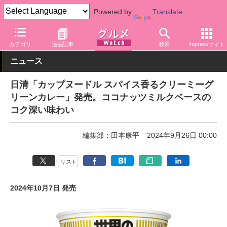
Powered by
Translate
グルメ Watch
メーカー
即席麺
日清食品
カテゴリ
過去記事
検索
Impressサイト
ニュース
日清「カップヌードル スパイス香るクリーミーグ
リーンカレー」発売。ココナッツミルクベースの
コク深い味わい
編集部：田本康平
2024年9月26日 00:00
リスト
2024年10月7日 発売