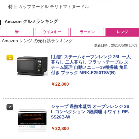
特上 カップヌードル チリトマトヌードル
Amazon グルメランキング
米
ウイスキー
ラーメン
レンジ
Amazon レンジ の売れ筋ランキング
更新日時：2026/08/08 18:03
by Amazon 国産ブレンド米 精米 5kg
ブラックニッカ ニッカ Nikka ウィスキ
チキンラーメン どんぶり 85g×12個 日清
[山善] スチームオーブンレンジ 25L 一人
1
1
1
1
ー4000ml ブラックニッカクリア ウヰス
食品 インスタント カップ麺
暮らし 二人暮らし フラットテーブル ス
キー 【日本 アサヒ ウィスキー】 大容量
チーム調理 自動メニュー19種搭載 角皿
￥2,650
お得 4リットル
付き ブラック MRK-F250TSV(B)
￥1,939
￥4,358
￥22,800
【公式】ブタメン とんこつ味 35g×15個
2
【在庫処分価格】ももたろう印 無洗米 5
2
| 業務用 夜食 カップラーメン ミニカップ
kg 業務用 お米マイスターブレンド
角瓶 2700ml サントリー ウイスキー ハ
シャープ 過熱水蒸気 オーブンレンジ 26
麺 小腹 インスタント アウトドアにも ロ
2
2
イボール 大容量
L コンベクション 2段調理 ホワイト RE-
ーリングストック 大人買い おやつカン
SS26B-W
￥2,680
パニー
￥6,055
￥32,800
￥1,288