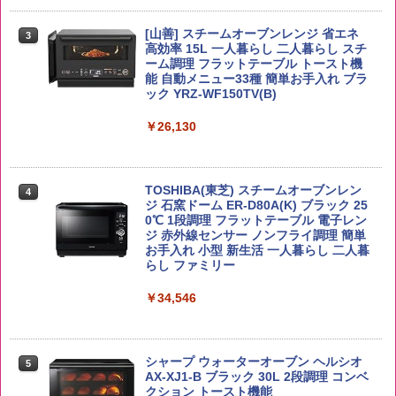
野沢農産 無洗米 青い流るる コシヒカリ
3
5kg 長野県産 令和7年産
角ハイボール 350ml×24本 サントリー ウ
[山善] スチームオーブンレンジ 省エネ
3
国分 tabete だし麺 千葉県産はまぐりだ
3
3
イスキー ハイボール 缶
高効率 15L 一人暮らし 二人暮らし スチ
し 塩らーめん 108g×10袋 保存食 備蓄
￥3,980
ーム調理 フラットテーブル トースト機
能 自動メニュー33種 簡単お手入れ ブラ
￥4,927
￥2,323
ック YRZ-WF150TV(B)
￥26,130
by Amazon あきたこまちブレンド 無洗
4
米 5kg
トリスウイスキー 4000ml サントリー 大
4
カップヌードル カップヌードルPRO シ
4
容量 4リットル
ーフードヌードル 高たんぱく&低糖質 さ
￥3,396
TOSHIBA(東芝) スチームオーブンレン
らに塩分控えめ 78g×12個
4
￥4,274
ジ 石窯ドーム ER-D80A(K) ブラック 25
0℃ 1段調理 フラットテーブル 電子レン
￥3,248
ジ 赤外線センサー ノンフライ調理 簡単
お手入れ 小型 新生活 一人暮らし 二人暮
新潟ケンベイ【精米】新潟県産にじのき
らし ファミリー
5
らめき 5kg 令和7年産
サントリー シングルモルト ウイスキー
5
カップヌードル カップヌードルPRO し
5
白州 Story of the Distillery 2026 化粧箱
￥34,546
ょうゆ 高たんぱく&低糖質 さらに塩分控
入 700ml
￥3,056
えめ 75g×12個
￥19,860
￥2,885
シャープ ウォーターオーブン ヘルシオ
5
AX-XJ1-B ブラック 30L 2段調理 コンベ
クション トースト機能