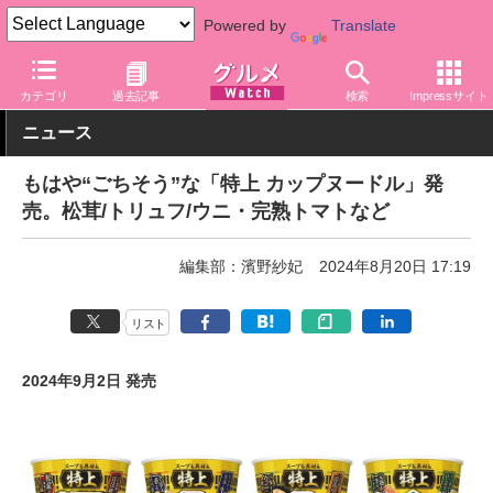
Powered by
Translate
グルメ Watch
メーカー
即席麺
日清食品
カテゴリ
過去記事
検索
Impressサイト
ニュース
もはや“ごちそう”な「特上 カップヌードル」発
売。松茸/トリュフ/ウニ・完熟トマトなど
編集部：濱野紗妃
2024年8月20日 17:19
リスト
2024年9月2日 発売