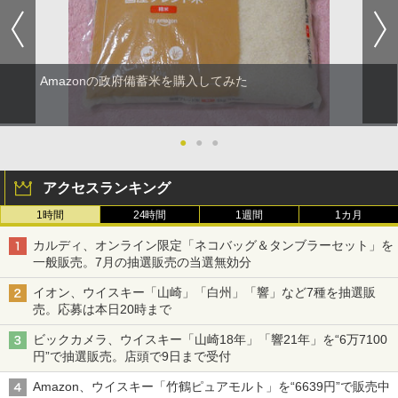
Amazonの政府備蓄米を購入してみた
●
●
●
アクセスランキング
1時間
24時間
1週間
1カ月
カルディ、オンライン限定「ネコバッグ＆タンブラーセット」を
一般販売。7月の抽選販売の当選無効分
イオン、ウイスキー「山崎」「白州」「響」など7種を抽選販
売。応募は本日20時まで
ビックカメラ、ウイスキー「山崎18年」「響21年」を“6万7100
円”で抽選販売。店頭で9日まで受付
Amazon、ウイスキー「竹鶴ピュアモルト」を“6639円”で販売中