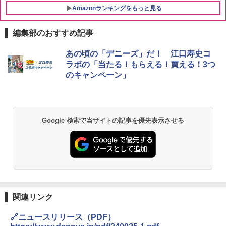
Amazonランキングをもっと見る
編集部のおすすめ記事
[山善] スチームオーブンレンジ 25L 一人
あの頃の「デニーズ」だ！ 江口寿史コ
1
暮らし 二人暮らし フラットテーブル ス
ラボの「当たる！もらえる！買える！3つ
チーム調理 自動メニュー19種搭載 角皿
のキャンペーン」
付き ブラック MRK-F250TSV(B)
￥22,800
Google 検索で当サイトの記事を優先表示させる
シャープ 過熱水蒸気 オーブンレンジ 23
2
L 1段調理 ブラック RE-WF232-B シンプ
ル操作 コンパクト 一人暮らし 二人暮ら
し らくチン!（絶対湿度）センサー ノン
フライ調理 トースト スチームあたため
ワイドフラット庫内 簡単お手入れ
￥29,373
関連リンク
🔗ニュースリリース（PDF）