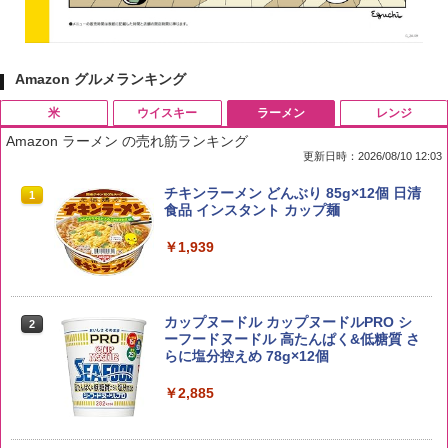
Amazon グルメランキング
米
ウイスキー
ラーメン
レンジ
Amazon ラーメン の売れ筋ランキング
更新日時：2026/08/10 12:03
by Amazon 国産ブレンド米 精米 5kg
ブラックニッカ ニッカ Nikka ウィスキ
チキンラーメン どんぶり 85g×12個 日清
1
1
1
ー4000ml ブラックニッカクリア ウヰス
食品 インスタント カップ麺
キー 【日本 アサヒ ウィスキー】 大容量
￥2,650
お得 4リットル
￥1,939
￥4,341
カップヌードル カップヌードルPRO シ
2
by Amazon あきたこまちブレンド 無洗
2
ーフードヌードル 高たんぱく&低糖質 さ
米 5kg
角瓶 2700ml サントリー ウイスキー ハ
らに塩分控えめ 78g×12個
2
イボール 大容量
￥3,396
￥2,885
￥6,091