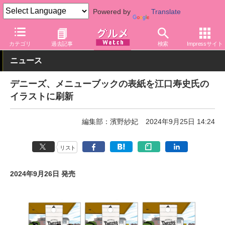
Powered by
Translate
グルメ Watch
店舗
レストラン
デニーズ
カテゴリ
過去記事
検索
Impressサイト
ニュース
デニーズ、メニューブックの表紙を江口寿史氏の
イラストに刷新
編集部：濱野紗妃
2024年9月25日 14:24
リスト
2024年9月26日 発売