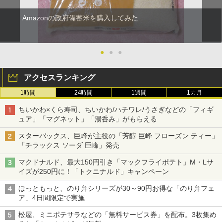
Amazonの政府備蓄米を購入してみた
●
●
●
アクセスランキング
1時間
24時間
1週間
1カ月
ちいかわ×くら寿司、ちいかわ/ハチワレ/うさぎなどの「フィギ
ュア」「マグネット」「湯呑み」がもらえる
スターバックス、巨峰が主役の「芳醇 巨峰 フローズン ティー」
「チラックス ソーダ 巨峰」発売
マクドナルド、最大150円引き「マックフライポテト」M・Lサ
イズが250円に！「トクニナルド」キャンペーン
ほっともっと、のり弁シリーズが30～90円お得な「のり弁フェ
ア」4日間限定で実施
松屋、ミニポテサラなどの「無料サービス券」を配布。3枚集め