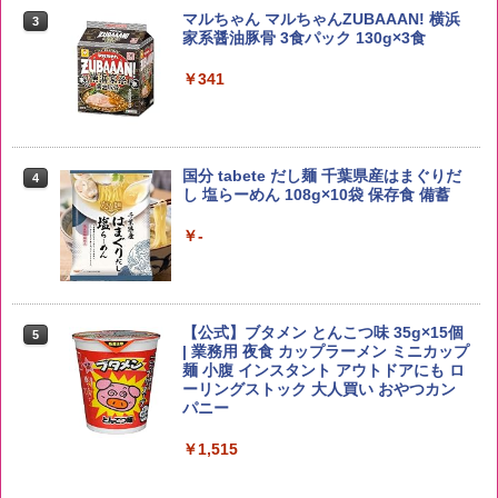
マルちゃん マルちゃんZUBAAAN! 横浜
3
野沢農産 無洗米 青い流るる コシヒカリ
3
家系醤油豚骨 3食パック 130g×3食
5kg 長野県産 令和7年産
トリスウイスキー 4000ml サントリー 大
3
容量 4リットル
￥341
￥3,980
￥4,277
国分 tabete だし麺 千葉県産はまぐりだ
4
【在庫処分価格】ももたろう印 無洗米 5
4
し 塩らーめん 108g×10袋 保存食 備蓄
kg 業務用 お米マイスターブレンド
【数量限定】フロム・ザ・バレル モルト
4
ウイスキー500ml アサヒ [ 日本 500ml ]
￥-
【中元 ギフト プレゼント 贈り物に】
￥2,680
￥4,880
【公式】ブタメン とんこつ味 35g×15個
5
米 5kg 新潟県産 コシヒカリ｜雪室保
5
| 業務用 夜食 カップラーメン ミニカップ
管・精米したて｜白く輝き 粒感しっかり
角ハイボール 350ml×24本 サントリー ウ
麺 小腹 インスタント アウトドアにも ロ
5
冷めてもおいしい お米 【やっぱり新潟
イスキー ハイボール 缶
ーリングストック 大人買い おやつカン
のこしひかり】
パニー
￥4,943
￥4,398
￥1,515