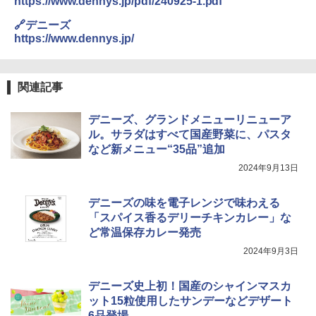
https://www.dennys.jp/pdf/240925-1.pdf
【セット買い】 [山善] スチームオーブン
3
レンジ 省エネ 高効率 15L 一人暮らし 二
🔗デニーズ
人暮らし フラットテーブル グレー YRZ-
https://www.dennys.jp/
WF150TV(H) + 炊飯器 5.5合 マイコン式
低温調理 AMRC-10M(B) ブラック
￥34,280
関連記事
デニーズ、グランドメニューリニューア
TOSHIBA(東芝) スチームオーブンレン
ル。サラダはすべて国産野菜に、パスタ
4
ジ 石窯ドーム ER-D80A(K) ブラック 25
など新メニュー“35品”追加
0℃ 1段調理 フラットテーブル 電子レン
2024年9月13日
ジ 赤外線センサー ノンフライ調理 簡単
お手入れ 小型 新生活 一人暮らし 二人暮
らし ファミリー
デニーズの味を電子レンジで味わえる
「スパイス香るデリーチキンカレー」な
￥34,266
ど常温保存カレー発売
2024年9月3日
シャープ ウォーターオーブン ヘルシオ
5
AX-XJ1-B ブラック 30L 2段調理 コンベ
デニーズ史上初！国産のシャインマスカ
クション トースト機能
ット15粒使用したサンデーなどデザート
6品登場