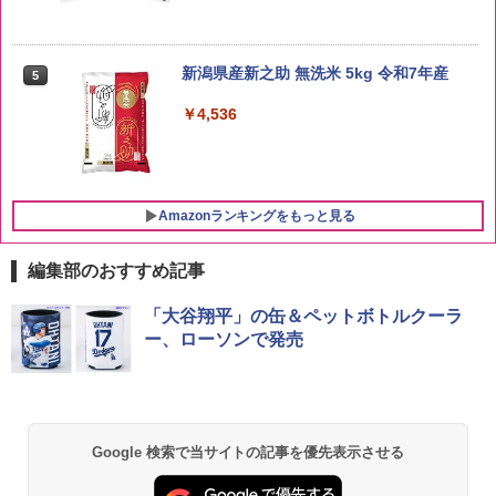
新潟県産新之助 無洗米 5kg 令和7年産
5
￥4,536
Amazonランキングをもっと見る
編集部のおすすめ記事
ブラックニッカ ニッカ Nikka ウィスキ
チキンラーメン どんぶり 85g×12個 日清
シャープ 過熱水蒸気 オーブンレンジ 23
「大谷翔平」の缶＆ペットボトルクーラ
1
1
1
ー4000ml ブラックニッカクリア ウヰス
食品 インスタント カップ麺
L 1段調理 ブラック RE-WF232-B シンプ
ー、ローソンで発売
キー 【日本 アサヒ ウィスキー】 大容量
ル操作 コンパクト 一人暮らし 二人暮ら
お得 4リットル
し らくチン!（絶対湿度）センサー ノン
￥1,745
フライ調理 トースト スチームあたため
ワイドフラット庫内 簡単お手入れ
￥3,940
￥29,582
Google 検索で当サイトの記事を優先表示させる
国分 tabete だし麺 千葉県産はまぐりだ
2
し 塩らーめん 108g×10袋 保存食 備蓄
角瓶 2700ml サントリー ウイスキー ハ
2