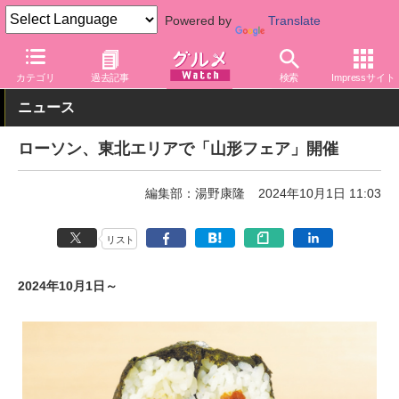
Powered by
Translate
グルメ Watch
店舗
コンビニ
ローソン
カテゴリ
過去記事
検索
Impressサイト
ニュース
ローソン、東北エリアで「山形フェア」開催
編集部：湯野康隆
2024年10月1日 11:03
リスト
2024年10月1日～