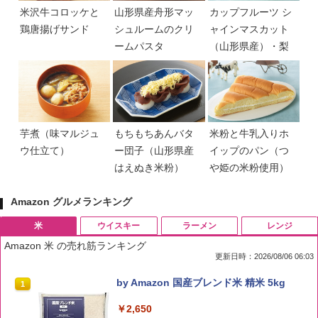
米沢牛コロッケと
山形県産舟形マッ
カップフルーツ シ
鶏唐揚げサンド
シュルームのクリ
ャインマスカット
ームパスタ
（山形県産）・梨
芋煮（味マルジュ
もちもちあんバタ
米粉と牛乳入りホ
ウ仕立て）
ー団子（山形県産
イップのパン（つ
はえぬき米粉）
や姫の米粉使用）
Amazon グルメランキング
米
ウイスキー
ラーメン
レンジ
Amazon 米 の売れ筋ランキング
更新日時：2026/08/06 06:03
by Amazon 国産ブレンド米 精米 5kg
1
￥2,650