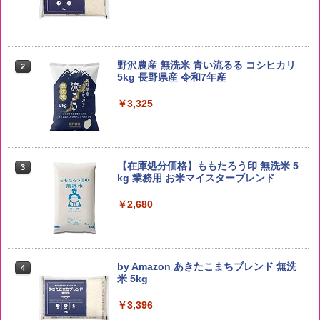
野沢農産 無洗米 青い流るる コシヒカリ
2
5kg 長野県産 令和7年産
￥3,325
【在庫処分価格】ももたろう印 無洗米 5
3
kg 業務用 お米マイスターブレンド
￥2,680
by Amazon あきたこまちブレンド 無洗
4
米 5kg
￥3,396