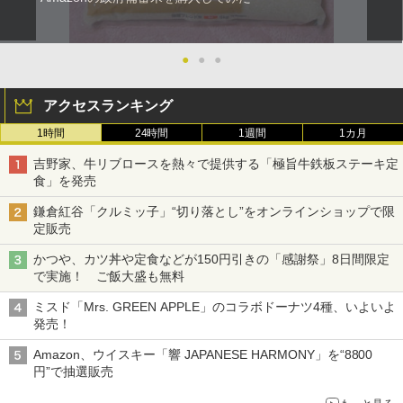
●
●
●
アクセスランキング
1時間
24時間
1週間
1カ月
吉野家、牛リブロースを熱々で提供する「極旨牛鉄板ステーキ定
食」を発売
鎌倉紅谷「クルミッ子」“切り落とし”をオンラインショップで限
定販売
かつや、カツ丼や定食などが150円引きの「感謝祭」8日間限定
で実施！ ご飯大盛も無料
ミスド「Mrs. GREEN APPLE」のコラボドーナツ4種、いよいよ
発売！
Amazon、ウイスキー「響 JAPANESE HARMONY」を“8800
円”で抽選販売