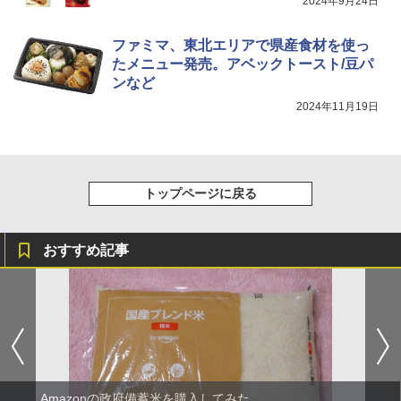
2024年9月24日
らし ファミリー
入 700ml
￥467
￥34,546
￥20,000
ファミマ、東北エリアで県産食材を使っ
たメニュー発売。アベックトースト/豆パ
ンなど
シャープ ウォーターオーブン ヘルシオ
5
2024年11月19日
AX-XJ1-B ブラック 30L 2段調理 コンベ
クション トースト機能
￥44,800
トップページに戻る
おすすめ記事
Amazonの政府備蓄米を購入してみた