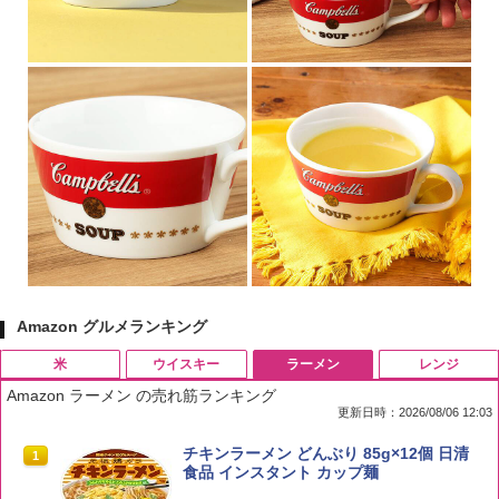
Amazon グルメランキング
米
ウイスキー
ラーメン
レンジ
Amazon ラーメン の売れ筋ランキング
更新日時：2026/08/06 12:03
by Amazon 国産ブレンド米 精米 5kg
ブラックニッカ ニッカ Nikka ウィスキ
チキンラーメン どんぶり 85g×12個 日清
1
1
1
ー4000ml ブラックニッカクリア ウヰス
食品 インスタント カップ麺
キー 【日本 アサヒ ウィスキー】 大容量
￥2,650