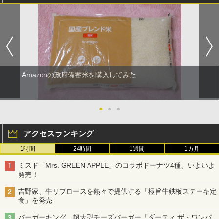
Amazonの政府備蓄米を購入してみた
●
●
●
アクセスランキング
1時間
24時間
1週間
1カ月
ミスド「Mrs. GREEN APPLE」のコラボドーナツ4種、いよいよ
発売！
吉野家、牛リブロースを熱々で提供する「極旨牛鉄板ステーキ定
食」を発売
バーガーキング、超大型チーズバーガー「ダーティ ザ・ワンパ