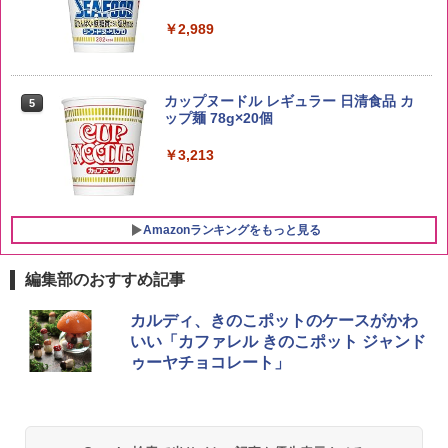
￥4,919
￥2,989
新潟県産新之助 無洗米 5kg 令和7年産
5
トリスウイスキー 4000ml サントリー 大
5
カップヌードル レギュラー 日清食品 カ
5
￥4,536
容量 4リットル
ップ麺 78g×20個
￥4,329
￥3,213
Amazonランキングをもっと見る
編集部のおすすめ記事
シャープ 過熱水蒸気 オーブンレンジ 23
カルディ、きのこポットのケースがかわ
1
L 1段調理 ブラック RE-WF232-B シンプ
いい「カファレル きのこポット ジャンド
ル操作 コンパクト 一人暮らし 二人暮ら
ゥーヤチョコレート」
し らくチン!（絶対湿度）センサー ノン
フライ調理 トースト スチームあたため
ワイドフラット庫内 簡単お手入れ
￥29,582