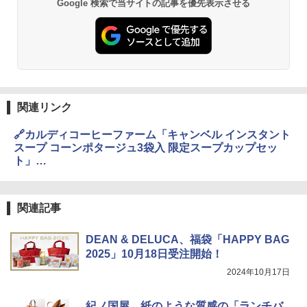
Google 検索で当サイトの記事を優先表示させる
[山善] スチームオーブンレンジ 25L 一人
2
暮らし 二人暮らし フラットテーブル ス
チーム調理 自動メニュー19種搭載 角皿
付き ブラック MRK-F250TSV(B)
￥19,990
関連リンク
🔗カルディコーヒーファーム「キャンベル インスタント
スープ コーンポタージュ3袋入 限定スープカップセッ
[山善] スチームオーブンレンジ 省エネ
3
ト」
高効率 15L 一人暮らし 二人暮らし スチ
https://www.kaldi.co.jp/ec/pro/disp/1/4997566110068
ーム調理 フラットテーブル トースト機
能 自動メニュー33種 簡単お手入れ ブラ
ック YRZ-WF150TV(B)
関連記事
￥26,800
DEAN & DELUCA、福袋「HAPPY BAG
2025」10月18日受注開始！
2024年10月17日
TOSHIBA(東芝) スチームオーブンレン
4
ジ 石窯ドーム ER-D80A(K) ブラック 25
0℃ 1段調理 フラットテーブル 電子レン
紀ノ国屋、紙のような質感の「ランチバ