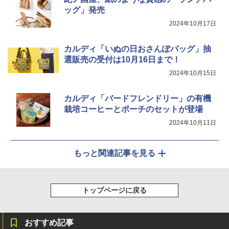
ジ 赤外線センサー ノンフライ調理 簡単
ッグ」発売
お手入れ 小型 新生活 一人暮らし 二人暮
らし ファミリー
2024年10月17日
￥34,546
カルディ「いぬの日おさんぽバッグ」抽
選販売の受付は10月16日まで！
2024年10月15日
シャープ ウォーターオーブン ヘルシオ
5
AX-XJ1-B ブラック 30L 2段調理 コンベ
クション トースト機能
カルディ「バードフレンドリー」の有機
栽培コーヒーとポーチのセットが登場
￥44,800
2024年10月11日
もっと関連記事を見る
トップページに戻る
おすすめ記事