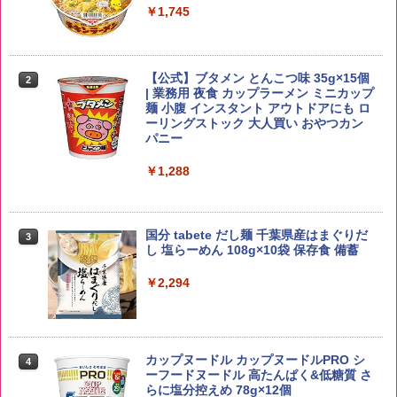
お得 4リットル
￥1,745
￥3,940
【公式】ブタメン とんこつ味 35g×15個
2
野沢農産 無洗米 青い流るる コシヒカリ
2
| 業務用 夜食 カップラーメン ミニカップ
5kg 長野県産 令和7年産
角瓶 2700ml サントリー ウイスキー ハ
麺 小腹 インスタント アウトドアにも ロ
2
イボール 大容量
ーリングストック 大人買い おやつカン
￥3,325
パニー
￥6,051
￥1,288
by Amazon あきたこまちブレンド 無洗
3
米 5kg
サントリー シングルモルト ウイスキー
3
国分 tabete だし麺 千葉県産はまぐりだ
3
白州 Story of the Distillery 2026 化粧箱
し 塩らーめん 108g×10袋 保存食 備蓄
入 700ml
￥3,396
￥2,294
￥20,000
【在庫処分価格】ももたろう印 無洗米 5
4
kg 業務用 お米マイスターブレンド
角ハイボール 350ml×24本 サントリー ウ
カップヌードル カップヌードルPRO シ
4
4
イスキー ハイボール 缶
ーフードヌードル 高たんぱく&低糖質 さ
￥2,680
らに塩分控えめ 78g×12個