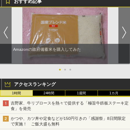
おすすめ記事
Amazonの政府備蓄米を購入してみた
●
●
●
アクセスランキング
1時間
24時間
1週間
1カ月
吉野家、牛リブロースを熱々で提供する「極旨牛鉄板ステーキ定
食」を発売
かつや、カツ丼や定食などが150円引きの「感謝祭」8日間限定
で実施！ ご飯大盛も無料